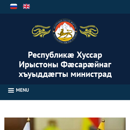
Skip
to
main
content
Республикæ Хуссар
Ирыстоны Фæсарæйнаг
хъуыддæгты министрад
MENU