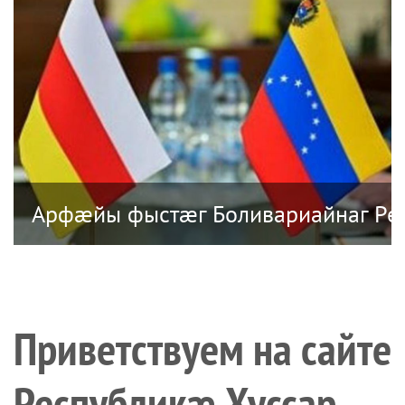
гбон – Сандинистон Адæмон революц
Арфæйы фыстæг Боливариайнаг Ре
Приветствуем на сайте
Республикæ Хуссар