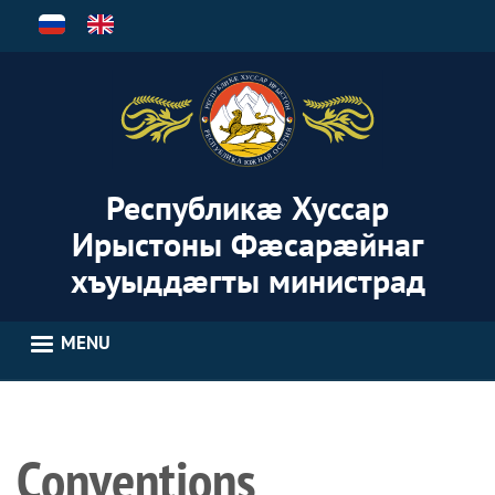
Skip
to
main
content
Республикæ Хуссар
Ирыстоны Фæсарæйнаг
хъуыддæгты министрад
MENU
Conventions