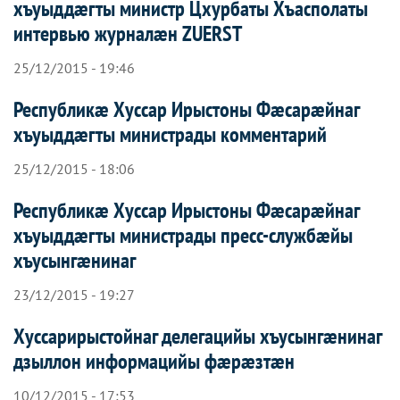
хъуыддæгты министр Цхурбаты Хъасполаты
интервью журналæн ZUERST
25/12/2015 - 19:46
Республикæ Хуссар Ирыстоны Фæсарæйнаг
хъуыддæгты министрады комментарий
25/12/2015 - 18:06
Республикæ Хуссар Ирыстоны Фæсарæйнаг
хъуыддæгты министрады пресс-службæйы
хъусынгæнинаг
23/12/2015 - 19:27
Хуссарирыстойнаг делегацийы хъусынгæнинаг
дзыллон информацийы фæрæзтæн
10/12/2015 - 17:53