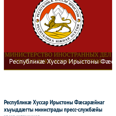
æлвæткон æмæ Æххæстбарджын Минæва
Республикæ Хуссар Ирыстоны Фæс
Республикæ Хуссар Ирыстоны Фæсарæйнаг
хъуыддæгты министрады пресс-службæйы