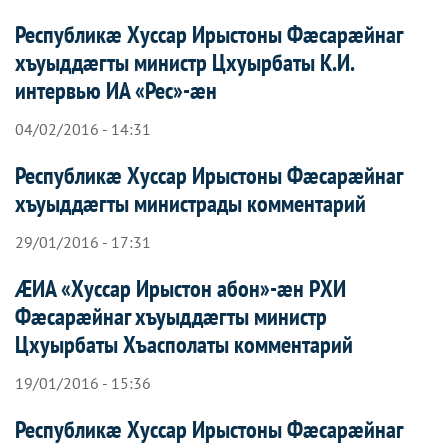
Республикæ Хуссар Ирыстоны Фæсарæйнаг
хъуыддæгты министр Цхуырбаты К.И.
интервью ИА «Рес»-æн
04/02/2016 - 14:31
Республикæ Хуссар Ирыстоны Фæсарæйнаг
хъуыддæгты министрады комментарий
29/01/2016 - 17:31
ÆИА «Хуссар Ирыстон абон»-æн РХИ
Фæсарæйнаг хъуыддæгты министр
Цхуырбаты Хъасполаты комментарий
19/01/2016 - 15:36
Республикæ Хуссар Ирыстоны Фæсарæйнаг