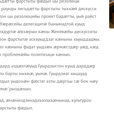
ъдæтты фарстыты фæдыл цы резолюци
 раунды лигъдæтты фарстыты тыххæй дискусси
тон цы резолюцийы проект бадæтты, уый райст
 Уæрæсейы делегацитæ банымадтой куыд
æлхдуртæ æвзæрын кæны Женевæйы дискусситы
рон фарстытæ аскъуыддзаг кæныны хъуыддаджы.
ног кæныны фадат уыдзæн æрмæстдæр уæд, кæд
ы проблемæйы политизаци кæнын.
дард аздæхтæуыд Гуырдзыстон куыд дарддæр
ы барты ныхмæ, уымæ. Гуырдзиаг хицауад
æдыл уыдонæн фæстаг азты дæргъы сæ бон нæу
мæ ‘рыздæхын.
ад, æнæниздзинадхъахъхъæнынад, культурон
фарстыты фæдыл.