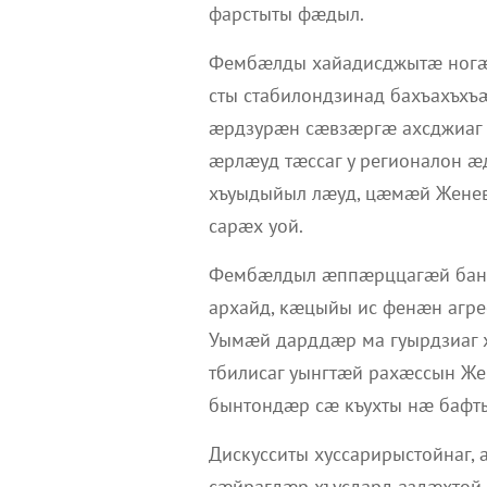
фарстыты фæдыл.
Фембæлды хайадисджытæ ногæй
сты стабилондзинад бахъахъх
æрдзурæн сæвзæргæ ахсджиаг
æрлæуд тæссаг у регионалон 
хъуыдыйыл лæуд, цæмæй Жене
сарæх уой.
Фембæлдыл æппæрццагæй бан
архайд, кæцыйы ис фенæн агре
Уымæй дарддæр ма гуырдзиаг 
тбилисаг уынгтæй рахæссын Ж
бынтондæр сæ къухты нæ бафт
Дискусситы хуссарирыстойнаг,
сæйрагдæр хъусдард аздæхто