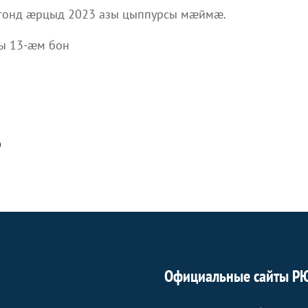
нгонд æрцыд 2023 азы цыппурсы мæймæ.
ы 13-æм бон
О
Официальные сайты Р