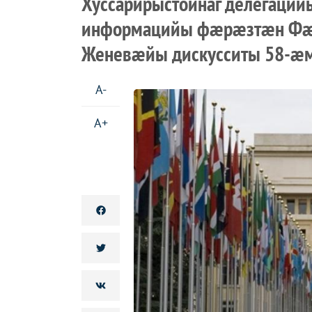
Хуссарирыстойнаг делегаций
информацийы фæрæзтæн Фæ
Женевæйы дискусситы 58-æ
A-
A+