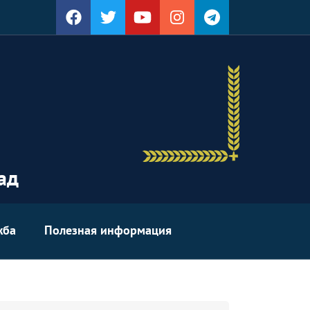
ад
жба
Полезная информация
уырд