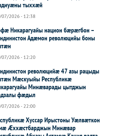
идиуæны тыххæй
/07/2026 - 12:38
рфæ Никарагуайы национ бæрæгбон –
андинистон Адæмон революцийы боны
ытæн
/07/2026 - 12:20
андинистон революцийæ 47 азы рацыды
ытæн Мæскуыйы Республикæ
икарагуайы Минæварады цытджын
адзалы фæдыл
/07/2026 - 22:00
еспубликæ Хуссар Ирыстоны Уæлвæткон
мæ Æххæстбарджын Минæвар
спубликæ Абхазы Астамур Кация радта