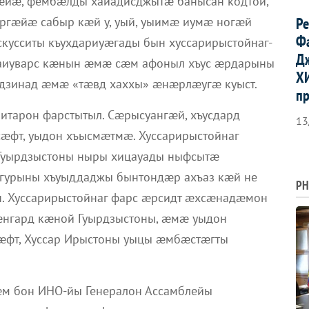
æйæ, фембæлды хайадисджытæ банысан кодтой,
Р
ргæйæ сабыр кæй у, уый, уыимæ иумæ ногæй
Ф
усситы къухдариуæгады бын хуссарирыстойнаг-
Д
аиуварс кæнын æмæ сæм афоныл хъус æрдарыны
Х
дзинад æмæ «тæвд хаххы» æнæрлæугæ куыст.
п
тарон фарстытыл. Сæрысуангæй, хъусдард
13
фт, уыдон хъысмæтмæ. Хуссарирыстойнаг
Гуырдзыстоны ныры хицауады ныфсытæ
гурыны хъуыддаджы бынтондæр ахъаз кæй не
PH
н. Хуссарирыстойнаг фарс æрсидт æхсæнадæмон
гард кæной Гуырдзыстоны, æмæ уыдон
фт, Хуссар Ирыстоны уыцы æмбæстæгты
м бон ИНО-йы Генералон Ассамблейы