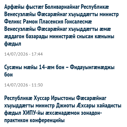
Арфæйы фыстæг Боливариайнаг Республикæ
Венесуэлæйы Фæсарæйнаг хъуыддæгты министр
Феликс Рамон Пласенсия Гонсалесмæ
Венесуэлæйы Фæсарæйнаг хъуыддæгты æмæ
æддагон базарады министрæй снысан кæныны
фæдыл
14/07/2026 - 17:44
Сусæны мæйы 14-æм бон – Фидауынгæнæджы
бон
14/07/2026 - 11:30
Республикæ Хуссар Ирыстоны Фæсарæйнаг
хъуыддæгты министр Джиоты Æхсары хайадисты
фæдыл ХИПУ-йы æхсæнадæмон зонадон-
практикон конференцийы