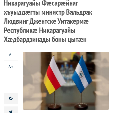
Никарагуайы Фæсарæйнаг
хъуыддæгты министр Вальдрак
Людвинг Джентске Уитакермæ
Республикæ Никарагуайы
Хæдбардзинады боны цытæн
A-
A+