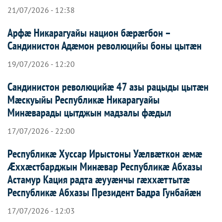
21/07/2026 - 12:38
Арфæ Никарагуайы национ бæрæгбон –
Сандинистон Адæмон революцийы боны цытæн
19/07/2026 - 12:20
Сандинистон революцийæ 47 азы рацыды цытæн
Мæскуыйы Республикæ Никарагуайы
Минæварады цытджын мадзалы фæдыл
17/07/2026 - 22:00
Республикæ Хуссар Ирыстоны Уæлвæткон æмæ
Æххæстбарджын Минæвар Республикæ Абхазы
Астамур Кация радта æууæнчы гæххæттытæ
Республикæ Абхазы Президент Бадра Гунбайæн
17/07/2026 - 12:03