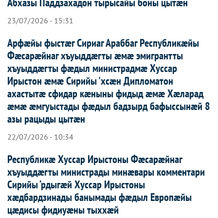
Абхазы Паддзахадон тырысайы боны цытæн
23/07/2026 - 15:31
Арфæйы фыстæг Сириаг Араббаг Республикæйы
Фæсарæйнаг хъуыддæгты æмæ эмигрантты
хъуыддæгты фæдыл министрадмæ Хуссар
Ирыстон æмæ Сирийы 'хсæн Дипломатон
ахастытæ сфидар кæныны фидыд æмæ Хæларад
æмæ æмгуыстады фæдыл бадзырд бафыссынæй 8
азы рацыды цытæн
22/07/2026 - 10:34
Республикæ Хуссар Ирыстоны Фæсарæйнаг
хъуыддæгты министрады минæвары комментари
Сирийы ‘рдыгæй Хуссар Ирыcтоны
хæдбардзинады банымады фæдыл Европæйы
цæдисы фидиуæны тыххæй