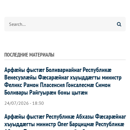
Агуырд
ПОСЛЕДНИЕ МАТЕРИАЛЫ
Арфæйы фыстæг Боливариайнаг Республикæ
Венесуэлæйы Фæсарæйнаг хъуыддæгты министр
Феликс Рамон Пласенсия Гонсалесмæ Симон
Боливары Райгуырæн боны цытæн
24/07/2026 - 18:30
Арфæйы фыстæг Республикæ Абхазы Фæсарæйнаг
хъуыддæгты министр Олег Барцицмæ Республикæ