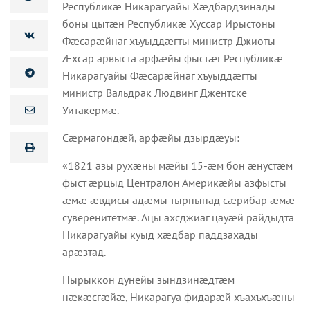
Республикæ Никарагуайы Хæдбардзинады
боны цытæн Республикæ Хуссар Ирыстоны
Фæсарæйнаг хъуыддæгты министр Джиоты
Æхсар арвыста арфæйы фыстæг Республикæ
Никарагуайы Фæсарæйнаг хъуыддæгты
министр Вальдрак Людвинг Джентске
Уитакермæ.
Сæрмагондæй, арфæйы дзырдæуы:
«1821 азы рухæны мæйы 15-æм бон æнустæм
фыст æрцыд Централон Америкæйы азфысты
æмæ æвдисы адæмы тырнынад сæрибар æмæ
суверенитетмæ. Ацы ахсджиаг цауæй райдыдта
Никарагуайы куыд хæдбар паддзахады
арæзтад.
Нырыккон дунейы зындзинæдтæм
нæкæсгæйæ, Никарагуа фидарæй хъахъхъæны