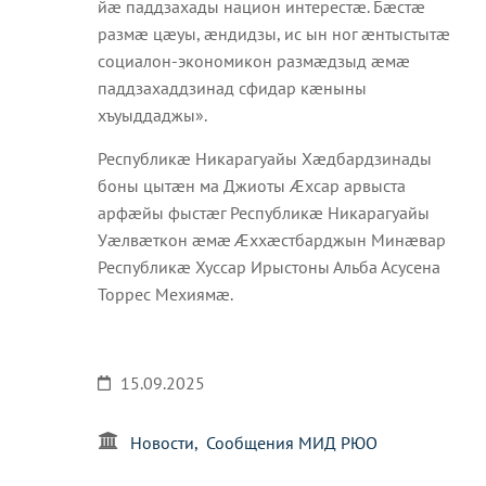
йæ паддзахады национ интерестæ. Бæстæ
размæ цæуы, æндидзы, ис ын ног æнтыстытæ
социалон-экономикон размæдзыд æмæ
паддзахаддзинад сфидар кæныны
хъуыддаджы».
Республикæ Никарагуайы Хæдбардзинады
боны цытæн ма Джиоты Æхсар арвыста
арфæйы фыстæг Республикæ Никарагуайы
Уæлвæткон æмæ Æххæстбарджын Минæвар
Республикæ Хуссар Ирыстоны Альба Асусена
Торрес Мехиямæ.
15.09.2025
Новости
Сообщения МИД РЮО