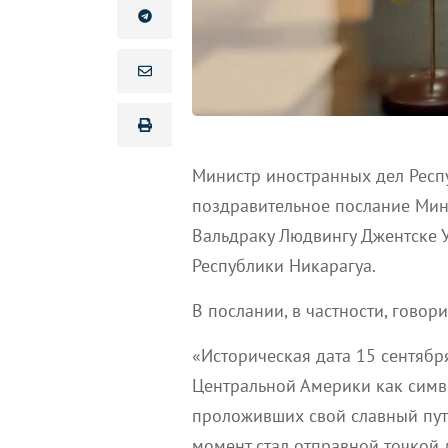
Министр иностранных дел Респ
п
оздравительное послание Мин
Вальдраку Людвингу Джентске 
Республики Никарагуа
.
В послании, в частности, говори
«Историческая дата 15 сентябр
Центральной Америки как симв
проложивших свой славный путь
момент стал отправной точкой 