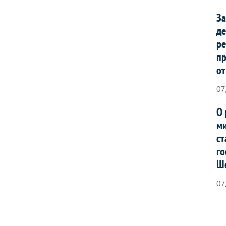
За
де
ре
п
от
07
О 
ми
ст
го
Ш
07