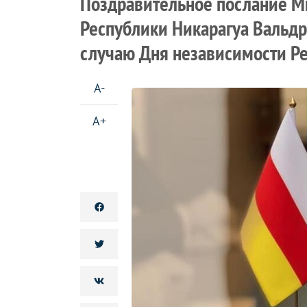
Поздравительное послание М
Республики Никарагуа Вальдр
случаю Дня независимости Р
A-
A+