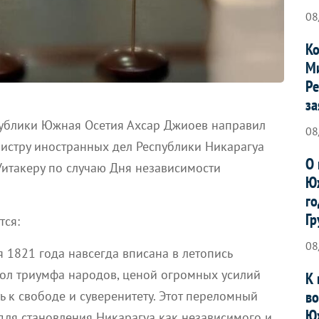
08
Ко
Ми
Ре
за
ублики Южная Осетия Ахсар Джиоев направил
08
истру иностранных дел Республики Никарагуа
О 
Уитакеру по случаю Дня независимости
Юж
го
Гр
тся:
08
я 1821 года навсегда вписана в летопись
ол триумфа народов, ценой огромных усилий
К 
во
 к свободе и суверенитету. Этот переломный
Ю
для становления Никарагуа как независимого и