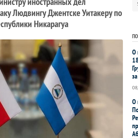
инистру иностранных дел
аку Людвингу Джентске Уитакеру по
еспублики Никарагуа
ПО
О 
18
Гр
за
08
О 
По
Ре
пр
Аб