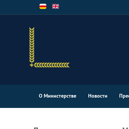
Перейти
к
основному
содержанию
О Министерстве
Новости
Пре