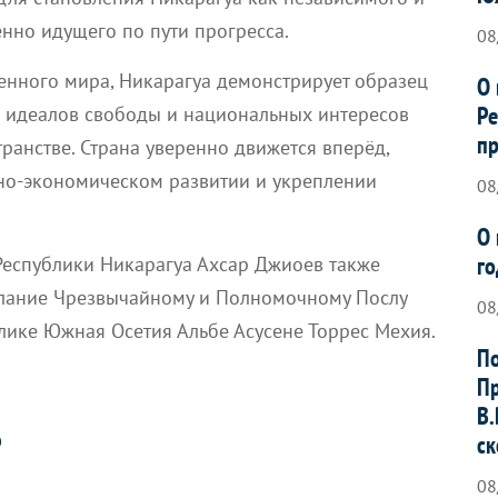
енно идущего по пути прогресса.
08
енного мира, Никарагуа демонстрирует образец
О 
Ре
и идеалов свободы и национальных интересов
пр
транстве. Страна уверенно движется вперёд,
ьно-экономическом развитии и укреплении
08
О 
го
Республики Никарагуа Ахсар Джиоев также
слание Чрезвычайному и Полномочному Послу
08
лике Южная Осетия Альбе Асусене Торрес Мехия.
По
Пр
В.
ск
О
08