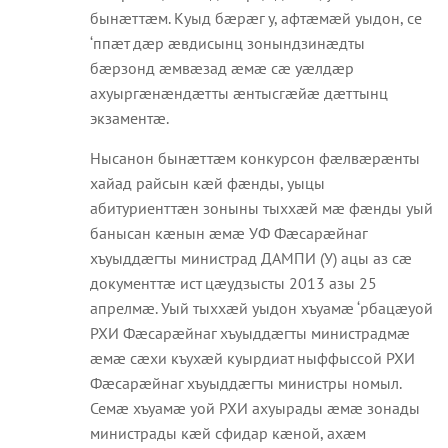
бынæттæм. Куыд бæрæг у, афтæмæй уыдон, се
‘ппæт дæр æвдисынц зонындзинæдты
бæрзонд æмвæзад æмæ сæ уæлдæр
ахуыргæнæндæтты æнтысгæйæ дæттынц
экзаментæ.
Нысанон бынæттæм конкурсон фæлвæрæнты
хайад райсын кæй фæнды, уыцы
абитуриенттæн зоныны тыххæй мæ фæнды уый
банысан кæнын æмæ УФ Фæсарæйнаг
хъуыддæгты министрад ДАМПИ (У) ацы аз сæ
документтæ ист цæудзысты 2013 азы 25
апрелмæ. Уый тыххæй уыдон хъуамæ ‘рбацæуой
РХИ Фæсарæйнаг хъуыддæгты министрадмæ
æмæ сæхи къухæй куырдиат ныффыссой РХИ
Фæсарæйнаг хъуыддæгты министры номыл.
Семæ хъуамæ уой РХИ ахуырады æмæ зонады
министрады кæй сфидар кæной, ахæм