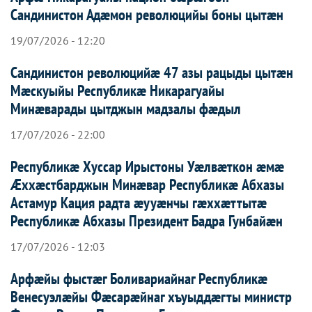
Сандинистон Адæмон революцийы боны цытæн
19/07/2026 - 12:20
Сандинистон революцийæ 47 азы рацыды цытæн
Мæскуыйы Республикæ Никарагуайы
Минæварады цытджын мадзалы фæдыл
17/07/2026 - 22:00
Республикæ Хуссар Ирыстоны Уæлвæткон æмæ
Æххæстбарджын Минæвар Республикæ Абхазы
Астамур Кация радта æууæнчы гæххæттытæ
Республикæ Абхазы Президент Бадра Гунбайæн
17/07/2026 - 12:03
Арфæйы фыстæг Боливариайнаг Республикæ
Венесуэлæйы Фæсарæйнаг хъуыддæгты министр