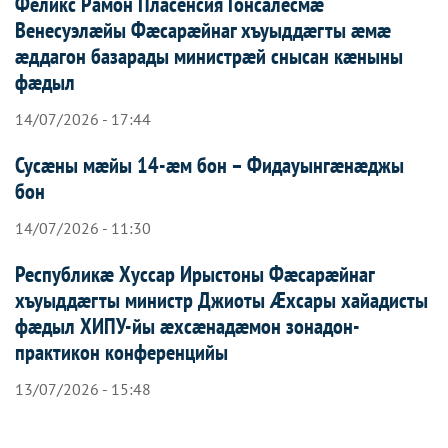
Феликс Рамон Пласенсия Гонсалесмæ
Венесуэлæйы Фæсарæйнаг хъуыддæгты æмæ
æддагон базарады министрæй снысан кæныны
фæдыл
14/07/2026 - 17:44
Сусæны мæйы 14-æм бон – Фидауынгæнæджы
бон
14/07/2026 - 11:30
Республикæ Хуссар Ирыстоны Фæсарæйнаг
хъуыддæгты министр Джиоты Æхсары хайадисты
фæдыл ХИПУ-йы æхсæнадæмон зонадон-
практикон конференцийы
13/07/2026 - 15:48