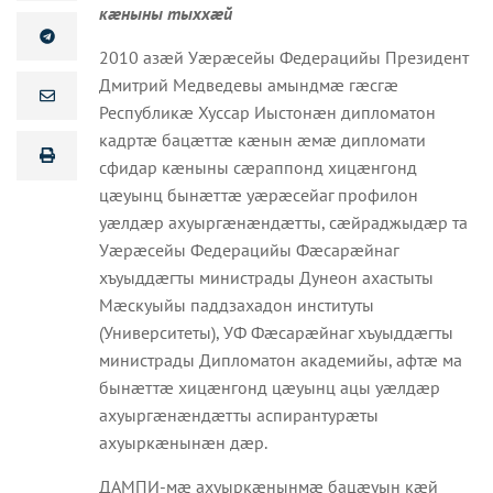
кæныны тыххæй
2010 азæй Уæрæсейы Федерацийы Президент
Дмитрий Медведевы амындмæ гæсгæ
Республикæ Хуссар Иыстонæн дипломатон
кадртæ бацæттæ кæнын æмæ дипломати
сфидар кæныны сæраппонд хицæнгонд
цæуынц бынæттæ уæрæсейаг профилон
уæлдæр ахуыргæнæндæтты, сæйраджыдæр та
Уæрæсейы Федерацийы Фæсарæйнаг
хъуыддæгты министрады Дунеон ахастыты
Мæскуыйы паддзахадон институты
(Университеты), УФ Фæсарæйнаг хъуыддæгты
министрады Дипломатон академийы, афтæ ма
бынæттæ хицæнгонд цæуынц ацы уæлдæр
ахуыргæнæндæтты аспирантурæты
ахуыркæнынæн дæр.
ДАМПИ-мæ ахуыркæнынмæ бацæуын кæй