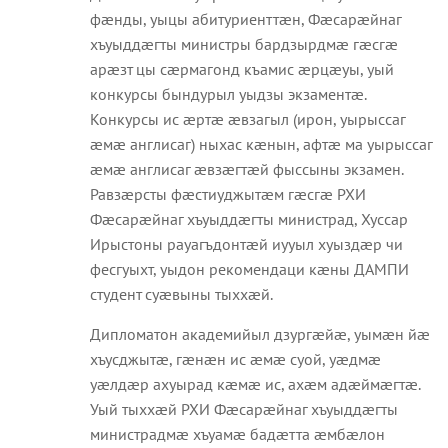
фæнды, уыцы абитуриенттæн, Фæсарæйнаг
хъуыддæгты министры бардзырдмæ гæсгæ
арæзт цы сæрмагонд къамис æрцæуы, уый
конкурсы бындурыл уыдзы экзаментæ.
Конкурсы ис æртæ æвзагыл (ирон, уырыссаг
æмæ англисаг) ныхас кæнын, афтæ ма уырыссаг
æмæ англисаг æвзæгтæй фыссыны экзамен.
Равзæрсты фæстиуджытæм гæсгæ РХИ
Фæсарæйнаг хъуыддæгты министрад, Хуссар
Ирыстоны рауагъдонтæй иууыл хуыздæр чи
фесгуыхт, уыдон рекомендаци кæны ДАМПИ
студент суæвыны тыххæй.
Дипломатон академийыл дзургæйæ, уымæн йæ
хъусджытæ, гæнæн ис æмæ суой, уæдмæ
уæлдæр ахуырад кæмæ ис, ахæм адæймæгтæ.
Уый тыххæй РХИ Фæсарæйнаг хъуыддæгты
министрадмæ хъуамæ бадæтта æмбæлон