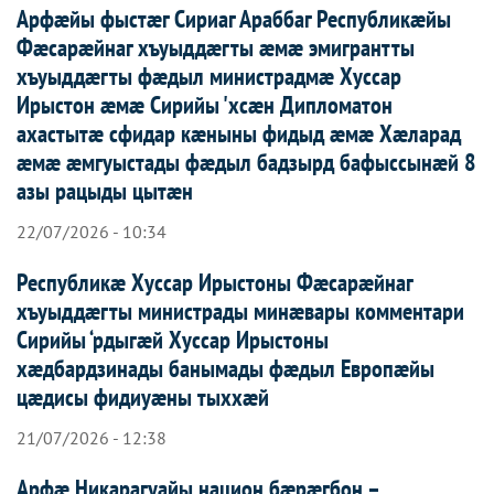
Арфæйы фыстæг Сириаг Араббаг Республикæйы
Фæсарæйнаг хъуыддæгты æмæ эмигрантты
хъуыддæгты фæдыл министрадмæ Хуссар
Ирыстон æмæ Сирийы 'хсæн Дипломатон
ахастытæ сфидар кæныны фидыд æмæ Хæларад
æмæ æмгуыстады фæдыл бадзырд бафыссынæй 8
азы рацыды цытæн
22/07/2026 - 10:34
Республикæ Хуссар Ирыстоны Фæсарæйнаг
хъуыддæгты министрады минæвары комментари
Сирийы ‘рдыгæй Хуссар Ирыcтоны
хæдбардзинады банымады фæдыл Европæйы
цæдисы фидиуæны тыххæй
21/07/2026 - 12:38
Арфæ Никарагуайы национ бæрæгбон –