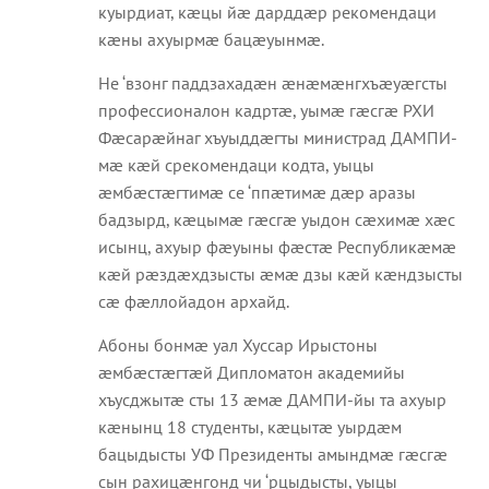
куырдиат, кæцы йæ дарддæр рекомендаци
кæны ахуырмæ бацæуынмæ.
Не ‘взонг паддзахадæн æнæмæнгхъæуæгсты
профессионалон кадртæ, уымæ гæсгæ РХИ
Фæсарæйнаг хъуыддæгты министрад ДАМПИ-
мæ кæй срекомендаци кодта, уыцы
æмбæстæгтимæ се ‘ппæтимæ дæр аразы
бадзырд, кæцымæ гæсгæ уыдон сæхимæ хæс
исынц, ахуыр фæуыны фæстæ Республикæмæ
кæй рæздæхдзысты æмæ дзы кæй кæндзысты
сæ фæллойадон архайд.
Абоны бонмæ уал Хуссар Ирыстоны
æмбæстæгтæй Дипломатон академийы
хъусджытæ сты 13 æмæ ДАМПИ-йы та ахуыр
кæнынц 18 студенты, кæцытæ уырдæм
бацыдысты УФ Президенты амындмæ гæсгæ
сын рахицæнгонд чи ‘рцыдысты, уыцы