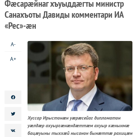
Фæсарæйнаг хъуыддæгты министр
Санахъоты Давиды комментари ИА
«Рес»-æн
A-
A+
Хуссар Ирыстонæн уæрæсейаг дипломатон
уæлдæр ахуыргæнæндæттæм ахуыр кæнынмæ
бацæуыны тыххæй нысанон бынæттæ рахицæн