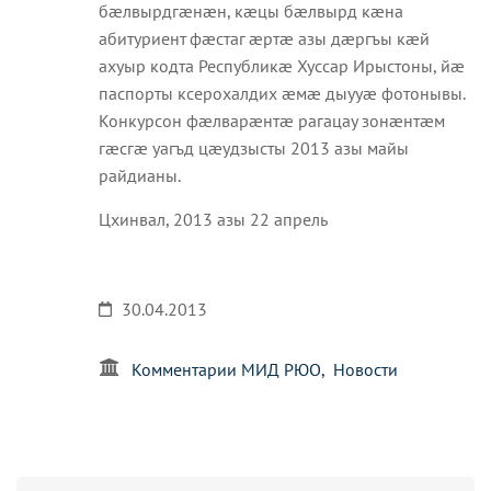
бæлвырдгæнæн, кæцы бæлвырд кæна
абитуриент фæстаг æртæ азы дæргъы кæй
ахуыр кодта Республикæ Хуссар Ирыстоны, йæ
паспорты ксерохалдих æмæ дыууæ фотонывы.
Конкурсон фæлварæнтæ рагацау зонæнтæм
гæсгæ уагъд цæудзысты 2013 азы майы
райдианы.
Цхинвал, 2013 азы 22 апрель
30.04.2013
Комментарии МИД РЮО
Новости
Агуырд