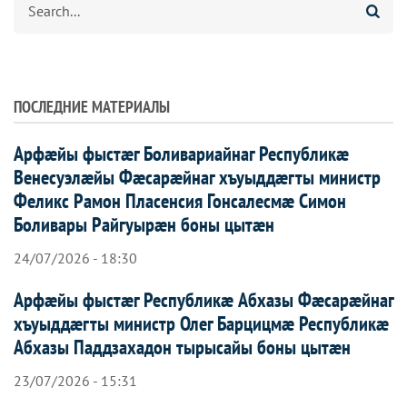
ПОСЛЕДНИЕ МАТЕРИАЛЫ
Арфæйы фыстæг Боливариайнаг Республикæ
Венесуэлæйы Фæсарæйнаг хъуыддæгты министр
Феликс Рамон Пласенсия Гонсалесмæ Симон
Боливары Райгуырæн боны цытæн
24/07/2026 - 18:30
Арфæйы фыстæг Республикæ Абхазы Фæсарæйнаг
хъуыддæгты министр Олег Барцицмæ Республикæ
Абхазы Паддзахадон тырысайы боны цытæн
23/07/2026 - 15:31