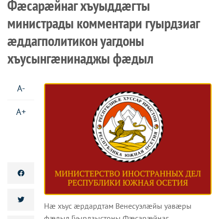
Фæсарæйнаг хъуыддæгты
министрады комментари гуырдзиаг
æддагполитикон уагдоны
хъусынгæнинаджы фæдыл
A-
A+
Нæ хъус æрдардтам Венесуэлæйы уавæры
фæдыл Гуырдзыстоны Фæсарæйнаг