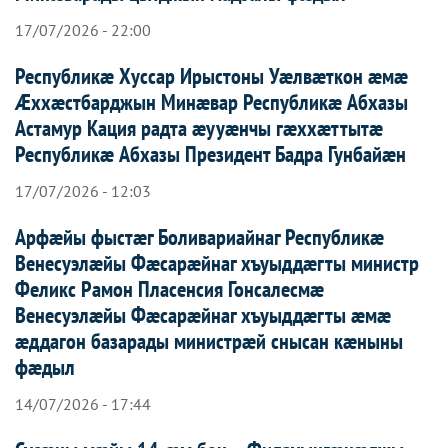
17/07/2026 - 22:00
Республикæ Хуссар Ирыстоны Уæлвæткон æмæ
Æххæстбарджын Минæвар Республикæ Абхазы
Астамур Кация радта æууæнчы гæххæттытæ
Республикæ Абхазы Президент Бадра Гунбайæн
17/07/2026 - 12:03
Арфæйы фыстæг Боливариайнаг Республикæ
Венесуэлæйы Фæсарæйнаг хъуыддæгты министр
Феликс Рамон Пласенсия Гонсалесмæ
Венесуэлæйы Фæсарæйнаг хъуыддæгты æмæ
æддагон базарады министрæй снысан кæныны
фæдыл
14/07/2026 - 17:44