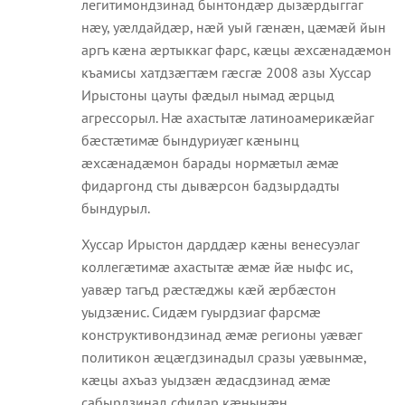
легитимондзинад бынтондæр дызæрдыггаг
нæу, уæлдайдæр, нæй уый гæнæн, цæмæй йын
аргъ кæна æртыккаг фарс, кæцы æхсæнадæмон
къамисы хатдзæгтæм гæсгæ 2008 азы Хуссар
Ирыстоны цауты фæдыл нымад æрцыд
агрессорыл. Нæ ахастытæ латиноамерикæйаг
бæстæтимæ бындуриуæг кæнынц
æхсæнадæмон барады нормæтыл æмæ
фидаргонд сты дывæрсон бадзырдадты
бындурыл.
Хуссар Ирыстон дарддæр кæны венесуэлаг
коллегæтимæ ахастытæ æмæ йæ ныфс ис,
уавæр тагъд рæстæджы кæй æрбæстон
уыдзæнис. Сидæм гуырдзиаг фарсмæ
конструктивондзинад æмæ регионы уæвæг
политикон æцæгдзинадыл сразы уæвынмæ,
кæцы ахъаз уыдзæн æдасдзинад æмæ
сабырдзинад сфидар кæнынæн.