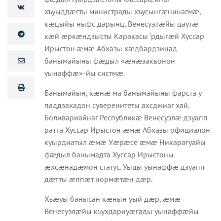
хъуыддæгты министрады хъусынгæнинагмæ,
кæцыйы ныфс дарынц, Венесуэлæйы цаутæ
кæй æркæндзысты Каракасы ‘рдыгæй Хуссар
Ирыстон æмæ Абхазы хæдбардзинад
банымайыны фæдыл «æнæзакъонон
уынаффæ»-йы систмæ.
Банымайын, кæнæ ма банымайыны фарста у
паддзахадон суверенитеты ахсджиаг хай.
Боливариайнаг Республикæ Венесуэлæ дзуапп
ратта Хуссар Ирыстон æмæ Абхазы официалон
куырдиатыл æмæ Уæрæсе æмæ Никарагуайы
фæдыл банымадта Хуссар Ирыстоны
æхсæнадæмон статус. Уыцы уынаффæ дзуапп
дæтты æппæт нормæтæн дæр.
Хъæуы банысан кæнын уый дæр, æмæ
Венесуэлæйы къухдариуæгады уынаффæйы