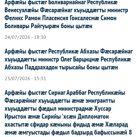
Арфæйы фыстæг Боливариайнаг Республикæ
Венесуэлæйы Фæсарæйнаг хъуыддæгты министр
Феликс Рамон Пласенсия Гонсалесмæ Симон
Боливары Райгуырæн боны цытæн
24/07/2026 - 18:30
Арфæйы фыстæг Республикæ Абхазы Фæсарæйнаг
хъуыддæгты министр Олег Барцицмæ Республикæ
Абхазы Паддзахадон тырысайы боны цытæн
23/07/2026 - 15:31
Арфæйы фыстæг Сириаг Араббаг Республикæйы
Фæсарæйнаг хъуыддæгты æмæ эмигрантты
хъуыддæгты фæдыл министрадмæ Хуссар
Ирыстон æмæ Сирийы 'хсæн Дипломатон
ахастытæ сфидар кæныны фидыд æмæ Хæларад
æмæ æмгуыстады фæдыл бадзырд бафыссынæй 8