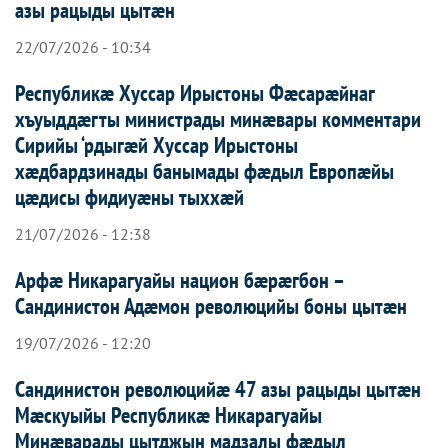
азы рацыды цытæн
22/07/2026 - 10:34
Республикæ Хуссар Ирыстоны Фæсарæйнаг
хъуыддæгты министрады минæвары комментари
Сирийы ‘рдыгæй Хуссар Ирыcтоны
хæдбардзинады банымады фæдыл Европæйы
цæдисы фидиуæны тыххæй
21/07/2026 - 12:38
Арфæ Никарагуайы национ бæрæгбон –
Сандинистон Адæмон революцийы боны цытæн
19/07/2026 - 12:20
Сандинистон революцийæ 47 азы рацыды цытæн
Мæскуыйы Республикæ Никарагуайы
Минæварады цытджын мадзалы фæдыл