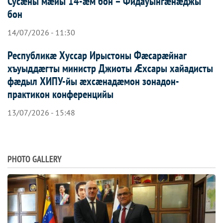
Сусæны мæйы 14-æм бон – Фидауынгæнæджы
бон
14/07/2026 - 11:30
Республикæ Хуссар Ирыстоны Фæсарæйнаг
хъуыддæгты министр Джиоты Æхсары хайадисты
фæдыл ХИПУ-йы æхсæнадæмон зонадон-
практикон конференцийы
13/07/2026 - 15:48
PHOTO GALLERY