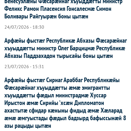
Венесуэлæйы Фæсарæйнаг хъуыддæгты министр
Феликс Рамон Пласенсия Гонсалесмæ Симон
Боливары Райгуырæн боны цытæн
24/07/2026 - 18:30
Арфæйы фыстæг Республикæ Абхазы Фæсарæйнаг
хъуыддæгты министр Олег Барцицмæ Республикæ
Абхазы Паддзахадон тырысайы боны цытæн
23/07/2026 - 15:31
Арфæйы фыстæг Сириаг Араббаг Республикæйы
Фæсарæйнаг хъуыддæгты æмæ эмигрантты
хъуыддæгты фæдыл министрадмæ Хуссар
Ирыстон æмæ Сирийы 'хсæн Дипломатон
ахастытæ сфидар кæныны фидыд æмæ Хæларад
æмæ æмгуыстады фæдыл бадзырд бафыссынæй 8
азы рацыды цытæн