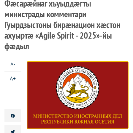
Фæсарæйнаг хъуыддæгты
министрады комментари
Гуырдзыстоны бирæнацион хæстон
ахуыртæ «Agile Spirit - 2025»-йы
фæдыл
A-
A+