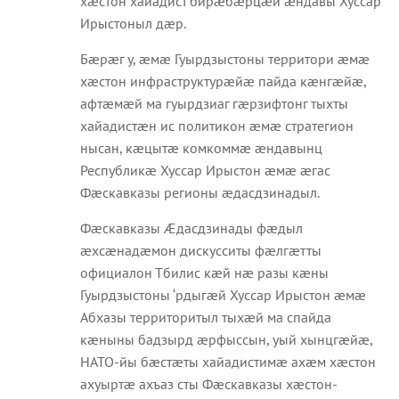
хæстон хайадист бирæбæрцæй æндавы Хуссар
Ирыстоныл дæр.
Бæрæг у, æмæ Гуырдзыстоны территори æмæ
хæстон инфраструктурæйæ пайда кæнгæйæ,
афтæмæй ма гуырдзиаг гæрзифтонг тыхты
хайадистæн ис политикон æмæ стратегион
нысан, кæцытæ комкоммæ æндавынц
Республикæ Хуссар Ирыстон æмæ æгас
Фæскавказы регионы æдасдзинадыл.
Фæскавказы Æдасдзинады фæдыл
æхсæнадæмон дискусситы фæлгæтты
официалон Тбилис кæй нæ разы кæны
Гуырдзыстоны ‘рдыгæй Хуссар Ирыстон æмæ
Абхазы территоритыл тыхæй ма спайда
кæныны бадзырд æрфыссын, уый хынцгæйæ,
НАТО-йы бæстæты хайадистимæ ахæм хæстон
ахуыртæ ахъаз сты Фæскавказы хæстон-