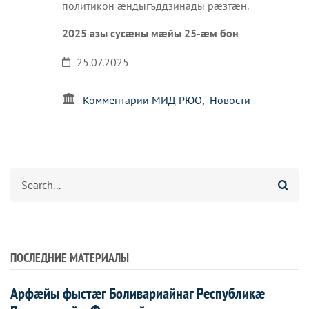
политикон æндыгъддзинады рæзтæн.
2025 азы сусæны мæйы 25-æм бон
25.07.2025
Комментарии МИД РЮО
Новости
Агуырд
ПОСЛЕДНИЕ МАТЕРИАЛЫ
Арфæйы фыстæг Боливариайнаг Республикæ