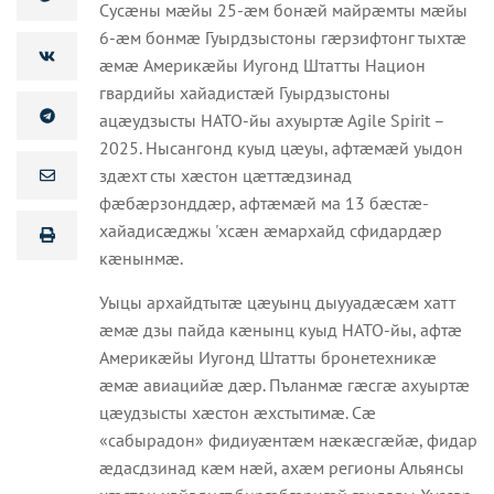
Сусæны мæйы 25-æм бонæй майрæмты мæйы
6-æм бонмæ Гуырдзыстоны гæрзифтонг тыхтæ
æмæ Америкæйы Иугонд Штатты Национ
гвардийы хайадистæй Гуырдзыстоны
ацæудзысты НАТО-йы ахуыртæ Agile Spirit –
2025. Нысангонд куыд цæуы, афтæмæй уыдон
здæхт сты хæстон цæттæдзинад
фæбæрзонддæр, афтæмæй ма 13 бæстæ-
хайадисæджы 'хсæн æмархайд сфидардæр
кæнынмæ.
Уыцы архайдтытæ цæуынц дыууадæсæм хатт
æмæ дзы пайда кæнынц куыд НАТО-йы, афтæ
Америкæйы Иугонд Штатты бронетехникæ
æмæ авиацийæ дæр. Пъланмæ гæсгæ ахуыртæ
цæудзысты хæстон æхстытимæ. Сæ
«сабырадон» фидиуæнтæм нæкæсгæйæ, фидар
æдасдзинад кæм нæй, ахæм регионы Альянсы