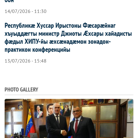
14/07/2026 - 11:30
Республикæ Хуссар Ирыстоны Фæсарæйнаг
хъуыддæгты министр Джиоты Æхсары хайадисты
фæдыл ХИПУ-йы æхсæнадæмон зонадон-
практикон конференцийы
13/07/2026 - 15:48
PHOTO GALLERY