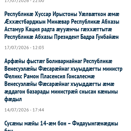
17/07/2026 - 22:00
Республикæ Хуссар Ирыстоны Уæлвæткон æмæ
Æххæстбарджын Минæвар Республикæ Абхазы
Астамур Кация радта æууæнчы гæххæттытæ
Республикæ Абхазы Президент Бадра Гунбайæн
17/07/2026 - 12:03
Арфæйы фыстæг Боливариайнаг Республикæ
Венесуэлæйы Фæсарæйнаг хъуыддæгты министр
Феликс Рамон Пласенсия Гонсалесмæ
Венесуэлæйы Фæсарæйнаг хъуыддæгты æмæ
æддагон базарады министрæй снысан кæныны
фæдыл
14/07/2026 - 17:44
Сусæны мæйы 14-æм бон – Фидауынгæнæджы
бон