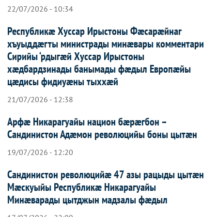
22/07/2026 - 10:34
Республикæ Хуссар Ирыстоны Фæсарæйнаг
хъуыддæгты министрады минæвары комментари
Сирийы ‘рдыгæй Хуссар Ирыcтоны
хæдбардзинады банымады фæдыл Европæйы
цæдисы фидиуæны тыххæй
21/07/2026 - 12:38
Арфæ Никарагуайы национ бæрæгбон –
Сандинистон Адæмон революцийы боны цытæн
19/07/2026 - 12:20
Сандинистон революцийæ 47 азы рацыды цытæн
Мæскуыйы Республикæ Никарагуайы
Минæварады цытджын мадзалы фæдыл