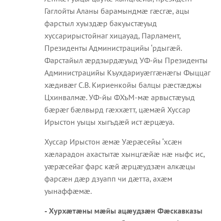
Гаглойты Аланы барамындмæ гæсгæ, ацы
фарстыл хуыздæр бакуыстæуыд
хуссарирыстойнаг хицауад, Парламент,
Президенты Администрацийы ‘рдыгæй.
Фарстайыл æрдзырдæуыд УФ-йы Президенты
Администрацийы Къухдариуæггæнæгы Фыццаг
хæдивæг С.В. Кириенкойы балцы рæстæджы
Цхинвалмæ. УФ-йы ФХъМ-мæ арвыстæуыд
бæрæг бæлвырд гæххæтт, цæмæй Хуссар
Ирыстон уыцы хыгъдæй ист æрцæуа.
Хуссар Ирыстон æмæ Уæрæсейы ‘хсæн
хæларадон ахастытæ хынцгæйæ нæ ныфс ис,
уæрæсейаг фарс кæй æрцæудзæн алкæцы
фарсæн дæр дзуапп чи дæтта, ахæм
уынаффæмæ.
- Хурхæтæны мæйы ацæудзæн Фæскавказы