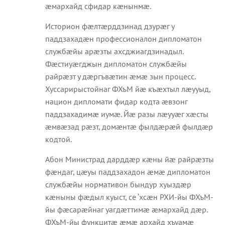
æмархайд сфидар кæнынмæ.
Историон фæлтæрддзинад дзурæг у
паддзахадæн профессионалон дипломатон
службæйы арæзты ахсджиагдзинадыл.
Фæстиуæгджын дипломатон службæйы
райрæзт у дæргъвæтин æмæ зын процесс.
Хуссарирыстойнаг ФХъМ йæ къæхтыл лæууыд,
национ дипломати фидар кодта æвзонг
паддзахадимæ иумæ. Йæ разы лæууæг хæсты
æмвæзад рæзт, домæнтæ фылдæрæй фылдæр
кодтой.
Абон Министрад дарддæр кæны йæ райрæзты
фæндаг, цæуы паддзахадон æмæ дипломатон
службæйы нормативон бындур хуыздæр
кæныны фæдыл куыст, се ‘хсæн РХИ-йы ФХъМ-
йы фæсарæйнаг уагдæттимæ æмархайд дæр.
ФХъМ-йы функцитæ æмæ архайд хъуамæ