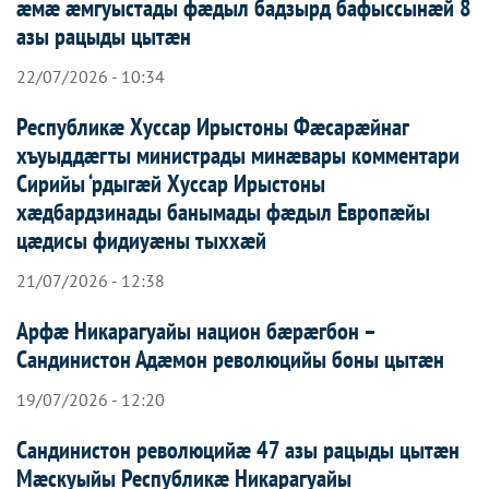
æмæ æмгуыстады фæдыл бадзырд бафыссынæй 8
азы рацыды цытæн
22/07/2026 - 10:34
Республикæ Хуссар Ирыстоны Фæсарæйнаг
хъуыддæгты министрады минæвары комментари
Сирийы ‘рдыгæй Хуссар Ирыcтоны
хæдбардзинады банымады фæдыл Европæйы
цæдисы фидиуæны тыххæй
21/07/2026 - 12:38
Арфæ Никарагуайы национ бæрæгбон –
Сандинистон Адæмон революцийы боны цытæн
19/07/2026 - 12:20
Сандинистон революцийæ 47 азы рацыды цытæн
Мæскуыйы Республикæ Никарагуайы