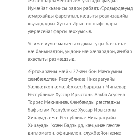
Æхсæнпарламентон æмгуыстады фæдыл
Иумæйаг къамисы радон рабадт. Æрдзырдæуыд
æмархайды фарстатыл, кæцыты реализацийы
хъуыддаджы Хуссар Ирыстон ныфс дары
уæрæсейаг фарсы æххуысыл.
Уыимæ иумæ махæн ахсджиаг у цы бæстæтæ
нæ банымадтой, уыдонимæ хæларадон, æмбар
ахастыты размæдзыд.
Æртхъирæны мæйы 27-æм бон Мæскуыйы
сæмбæлдтæн Республикæ Никарагуайы
Уæлвæткон æмæ Æххæстбарджын Минæвар
Республикæ Хуссар Ирыстоны Альба Асусена
Торрес Мехияимæ. Фембæлды рæстæджы
бафыстам Республикæ Хуссар Ирыстоны
Хицауад æмæ Республикæ Никарагуайы
Хицауады 'хсæн Бадзырд, кæцымæ гæсгæ
дипломатон, официалон, службæйон æмæ