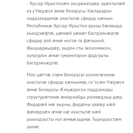
- Хуссар Ирыстонæн ахсджиагдæр здæхтытæй
иу у Уæрæсе æмæ Беларусы Хæларадон
паддзахадимæ ахастытæ сфидар кæнын.
Республикæ Хуссар Ирыстон аразы бæлвырд
къахдзæфтæ, цæмæй уæвæг бастдзинæдтæ
сфидар уой æмæ ногтæ та фæзыной.
Фыццаджыдæр, уыдон сты экономикон,
культурон æмæ гуманитарон фадгуыты
бастдзинæдтæ.
Мах цæттæ стæм белорусаг коллегæтимæ
ахастытæ сфидар кæнынмæ, се ‘хсæн Уæрæсе
æмæ Беларусы Æмцæдисон паддзахады
структурæтимæ æмархайды размæдзыд дæр.
Фидарæй мæ уырны, фидæны уавæр кæй
фæивдзæн æмæ нæ ахастытæ кæй
рахиздзысты ног æмвæзадмæ. Тырндзыстæм
уымæ.