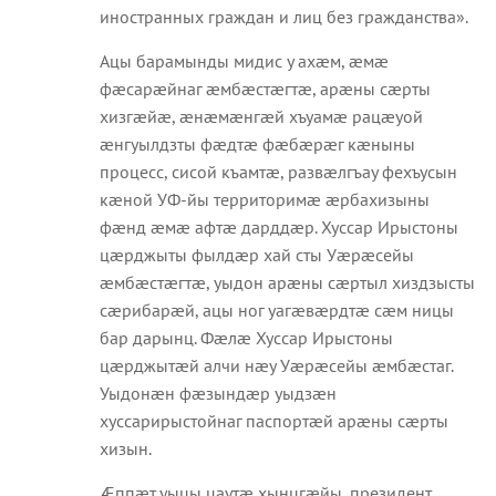
иностранных граждан и лиц без гражданства».
Ацы барамынды мидис у ахæм, æмæ
фæсарæйнаг æмбæстæгтæ, арæны сæрты
хизгæйæ, æнæмæнгæй хъуамæ рацæуой
æнгуылдзты фæдтæ фæбæрæг кæныны
процесс, сисой къамтæ, развæлгъау фехъусын
кæной УФ-йы территоримæ æрбахизыны
фæнд æмæ афтæ дарддæр. Хуссар Ирыстоны
цæрджыты фылдæр хай сты Уæрæсейы
æмбæстæгтæ, уыдон арæны сæртыл хиздзысты
сæрибарæй, ацы ног уагæвæрдтæ сæм ницы
бар дарынц. Фæлæ Хуссар Ирыстоны
цæрджытæй алчи нæу Уæрæсейы æмбæстаг.
Уыдонæн фæзындæр уыдзæн
хуссарирыстойнаг паспортæй арæны сæрты
хизын.
Æппæт уыцы цаутæ хынцгæйы, президент