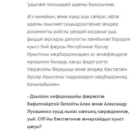
‘рдыгæй геноцидæй адæмы бахизынмæ.
Æз нымайын, æмæ куыд ацы сæйраг, афтæ
адæмы хъысмæт скъуыддзаггæнæг æндæр
документты райсты уæлдай ахсджиаг уыд
фыццаг æрсидты депутатты лæмбынæг барадон
куыст. Уый фæрцы Республикæ Хуссар
Ирыстоны хæдбардзинадæн ис æнæфæцудгæ
юридикон бындур, кæцы фадат ратта
Уæрæсейы Федераци æмæ æндæр бæстæтæн
Хуссар Ирыстоны паддзахадон хæдбардзинад
банымайынæн.
- Дзыллон информацийы фæрæзтæ
бафиппайдтой Гаглойты Алан æмæ Александр
Лукашенко куыд ныхас кæнынц кæрæдзиимæ,
уый. СНГ-йы бæстæтимæ æмархайдыл куыст
цæуы?