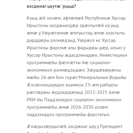
ахсджиаг цаутæ 'рцыд?
Куыд æй зонæм, афтæмæй Республикæ Хуссар
Ирыстоны ахсджиагдæр здæхтытæй иу уыд
æмæ у Уæрæсеимæ æмгуыстад æмæ ахастыты
дарддæры размæдзыд. Уæрæсе ис Хуссар
Ирыстоны фарсмæ алы фадыджы дæр, ахъаз у
Хуссар Ирыстоны æдасдзинадæн, Инвестицион
программæйы фæлгæтты йæ социалон-
экономикон размæдзыдæн. Зæрдæвæрæны
мæйы 26-æм бон горæт Минеральные Водыйы
Æхсæнхицауадон къамисы 23-æм рабадты
рæстæджы æрдзырдæуыд 2022-2025 азмæ
РХИ-йы Паддзахадон социалон-экономикон
программæйы æмæ 2026-2030 азтæм
паддзахадон программæйы фарстатыл.
Æнæдызæрдыгæй, ахсджиаг цау у Президент