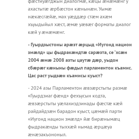
фæстиуæгджын диалогмæ, кæцы æнæмæнг у
ахастытæ æрбæстон кæнынæн. Уымæ
нæкæсгæйæ, мах уæддæр стæм ахæм
хъуыдыйыл хæст, æмæ уæвæг форматы диалог
кæй у æнæмæнг.
- Гуырдзыстоны арæзт æрцыд «Иугонд национ
змæлд» цы фыдракæндтæ сарæзта, се ‘хсæн
2004 æмæ 2008 азты цаутæ дæр, уыдон
сбæрæг кæныны фæдыл парламентон къамис.
Цас раст уыдзæн къамисы куыст?
- 2024 азы Парламентон æвзæрстыты размæ
«Гуырдзиаг фæнд» фехъусын кодта,
æвзæрстыты уæлахиздзинады фæстæ кæй
райдайдзæн барадон куыст, цæмæй парти
«Иугонд национ змæлд» йæ бирæнымæц
фыдракæнды тыххæй нымад æрцæуа
æнæзакъононыл.