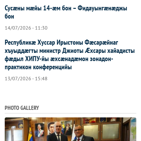
Сусæны мæйы 14-æм бон – Фидауынгæнæджы
бон
14/07/2026 - 11:30
Республикæ Хуссар Ирыстоны Фæсарæйнаг
хъуыддæгты министр Джиоты Æхсары хайадисты
фæдыл ХИПУ-йы æхсæнадæмон зонадон-
практикон конференцийы
13/07/2026 - 15:48
PHOTO GALLERY