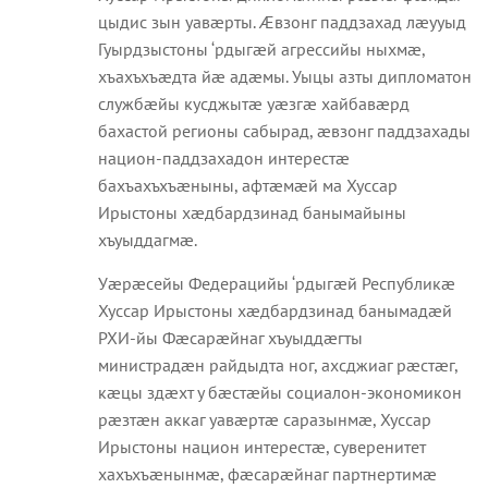
цыдис зын уавæрты. Æвзонг паддзахад лæууыд
Гуырдзыстоны ‘рдыгæй агрессийы ныхмæ,
хъахъхъæдта йæ адæмы. Уыцы азты дипломатон
службæйы кусджытæ уæзгæ хайбавæрд
бахастой регионы сабырад, æвзонг паддзахады
национ-паддзахадон интерестæ
бахъахъхъæныны, афтæмæй ма Хуссар
Ирыстоны хæдбардзинад банымайыны
хъуыддагмæ.
Уæрæсейы Федерацийы ‘рдыгæй Республикæ
Хуссар Ирыстоны хæдбардзинад банымадæй
РХИ-йы Фæсарæйнаг хъуыддæгты
министрадæн райдыдта ног, ахсджиаг рæстæг,
кæцы здæхт у бæстæйы социалон-экономикон
рæзтæн аккаг уавæртæ саразынмæ, Хуссар
Ирыстоны национ интерестæ, суверенитет
хахъхъæнынмæ, фæсарæйнаг партнертимæ