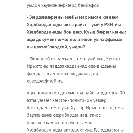
уыдон хъуамæ æфхæрд баййафой.
- Зæрдæвæрæны мæйы мах нысан кæнæм
Хæдбардзинады акты райст – уый у РХИ-йы
Хæдбардзинады бон дæр. Куыд бæрæг кæныс
ацы документ æмæ политикон уынаффæмæ
цы цаутæ ‘ркодтой, уыдон?
- Фидарæй ис зæгъæн, æмæ уый уыд Хуссар
Ирыстоны паддзахаддзинад сæндидзыны
фæндагыл æппæты ахсджиагдæр
къахдзæфтæй иу.
Ацы политикон документы райст æрдомдта 90
азты уæвæг хæстон-политикон уавæр
йæхæдæг, æмæ уыд Хуссар Ирыстоны адæмы
бартæ æмæ сæрибардзинад, этнос
бахъахъхъæнынæн иунæг амал.
Хæдбардзинады акт здæхт уыд Гуырдзыстоны