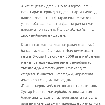
Æмæ æцæгæй дæр 2025 азы æртхъирæны
мæйы арæзт æрцыд раздæры парти «Иугонд
национ змæлд» цы фыдракæндтæ фæкодта,
уыдон сбæрæг кæныны фæдыл рæстæгмæ
парламентон къамис. Йæ архайдмæ йын нæ
хъус лæмбынæгæй дарæм.
Къамис цас раст хатдзæгтæ рахæсдзæн, уый
бæрæг уыдзæн йæ куысты фæстиуджытæм
гæсгæ. Хуссар Ирыстонæн 2008 азы майрæмты
мæйы трагеди уыдзæн æмæ у æнæбайгас
хъæдгом, уый фæстиуæгæн фæмард сты
сæдæгай бынæттон цæрæджы, уæрæсейаг
æмæ ирон фидауынгæнæджы.
Æнæдызæрдыгæй, хæстон агресси расидыны,
Хуссар Ирыстонмæ æрбабырсыны фæдыл
барамындтæ дæттыны, ирон адæмы геноцид
аразыны хъуыддаджы чидæриддæр хайад иста,