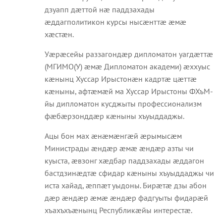
дзуапп дæттой нæ паддзахады
æддагполитикон курсы нысæнттæ æмæ
хæстæн.
Уæрæсейы раззагондæр дипломатон уагдæттæ
(МГИМО(У) æмæ Дипломатон академи) æххуыс
кæнынц Хуссар Ирыстонæн кадртæ цæттæ
кæныны, афтæмæй ма Хуссар Ирыстоны ФХъМ-
йы дипломатон кусджыты профессионализм
фæбæрзонддæр кæныны хъуыддаджы.
Ацы бон мах æнæмæнгæй æрымысæм
Министрады æндæр æмæ æндæр азты чи
куыста, æвзонг хæдбар паддзахады æддагон
бастдзинæдтæ сфидар кæныны хъуыддаджы чи
иста хайад, æппæт уыдоны. Бирæтæ дзы абон
дæр æндæр æмæ æндæр фадгуыты фидарæй
хъахъхъæнынц Республикæйы интерестæ.