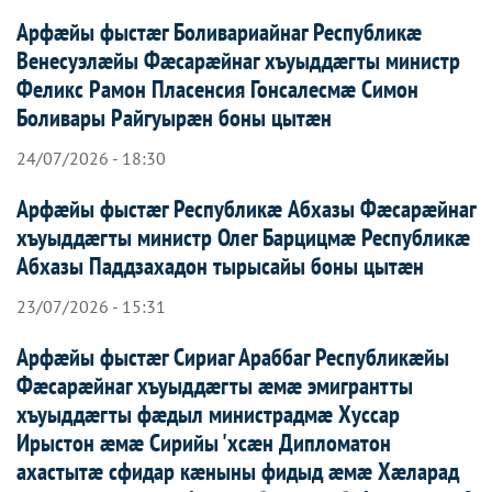
Арфæйы фыстæг Боливариайнаг Республикæ
Венесуэлæйы Фæсарæйнаг хъуыддæгты министр
Феликс Рамон Пласенсия Гонсалесмæ Симон
Боливары Райгуырæн боны цытæн
24/07/2026 - 18:30
Арфæйы фыстæг Республикæ Абхазы Фæсарæйнаг
хъуыддæгты министр Олег Барцицмæ Республикæ
Абхазы Паддзахадон тырысайы боны цытæн
23/07/2026 - 15:31
Арфæйы фыстæг Сириаг Араббаг Республикæйы
Фæсарæйнаг хъуыддæгты æмæ эмигрантты
хъуыддæгты фæдыл министрадмæ Хуссар
Ирыстон æмæ Сирийы 'хсæн Дипломатон
ахастытæ сфидар кæныны фидыд æмæ Хæларад