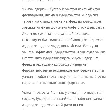
17 азы дæргъы Хуссар Ирыстон æмæ Абхази
фæлварынц, цæмæй Гуырдзыстоны ‘рдыгæй
тыхæй ма спайда кæныны фæдыл юридикон
хæсджынгæнæг документ бафыстгонд æрцæуа.
Ахæм документæн ис уæлдай ахсджиаг
нысаниуæг Фæскавказы стабилондзинад æмæ
æдасдзинады хъуыддаджы. Фæлæ йæ куыд
уынæм, афтæмæй Гуырдзыстоны хицауад уымæ
цæттæ нæу. Гуырдзиг фарсы хъусын дæр нæ
фæнды æдасдзинад сфидар кæныны
фарстатæм, æмæ æхсæнадæмон фæзуаттыл та
уæвæг проблемæтæ скъуыддзаг кæныны бæсты
парахат кæны политикон фарстатæ.
Уымæ нæкæсгæйæ, мах уæддæр нæ ныфс нæ
сафæм, Гуырдзыстон кæй банымайдзæн уæвæг
æцæгдзинад æмæ кæй рахиздзæн