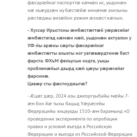
фæсарæйнаг паспорттæ кæмæн ис, уыдонæн
нæ хъæудзæн иу бæстæйæ иннæмæ ахизыны
рæстæджы визæйон режим æххæст кæнын.
- Хуссар Ирыстоны æмбæстæгтæй уæрæсейаг
æмбæстагад кæмæн нæй, уыдонæн актуалон у
УФ-йы арæны сæрты фæсарæйнаг
æмбæстæгты ахызты ног уагæвæрдтимæ баст
фарста. ФХъМ фехъусын кодта, уыцы
проблемæйыл дзырд кæй цæуы уæрæсейаг
фарсимæ.
Цавæр сты фæстиуджытæ?
- Æцæг дæр, 2024 азы джеоргуыбайы мæйы 7-
æм бон йæ тыхы бацыд Уæрæсейы
Федерацийы хицауады 1510-æм барамынд «О
проведении эксперимента по апробации
правил и условий въезда в Российскую
Федерацию и выезда из Российской Федерации