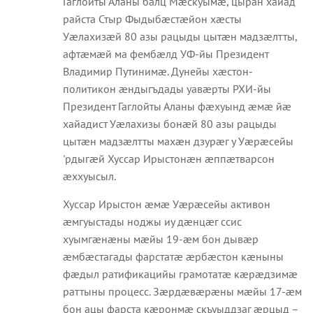
Гаглойты Аланы балц Мæскуымæ, цыран хайад
райста Стыр Фыдыбæстæйон хæсты
Уæлахизæй 80 азы рацыды цытæн мадзæлтты,
афтæмæй ма фембæлд УФ-йы Президент
Владимир Путинимæ. Дунейы хæстон-
политикон æндыгъдады уавæрты РХИ-йы
Президент Гаглойты Аланы фæхуынд æмæ йæ
хайадист Уæлахизы бонæй 80 азы рацыды
цытæн мадзæлтты махæн дзурæг у Уæрæсейы
'рдыгæй Хуссар Ирыстонæн æппæтварсон
æххуысыл.
Хуссар Ирыстон æмæ Уæрæсейы активон
æмгуыстады ноджы иу дæнцæг ссис
хуымгæнæны мæйы 19-æм бон дывæр
æмбæстагады фарстатæ æрбæстон кæныны
фæдыл ратификацийы грамотатæ кæрæдзимæ
раттыны процесс. Зæрдæвæрæны мæйы 17-æм
бон ацы фарста кæронмæ скъуыддзаг æрцыд –