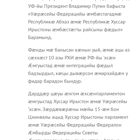
УФ-йы Президент Владимир Путин бафыста
«Уæрæсейы Федерацийы æмбæстагадмæ
Республикæ Абхаз æмæ Республикæ Хуссар
Ирыстоны æмбæстæгты райсыны фæдыл»
Барамынд.
Фæнды мæ банысан кæнын уый, æмæ ацы аз
сæххæст 10 азы РХИ æмæ РФ-йы 'хсæн
Æмгуыстад æмæ интеграцийы фæдыл
бадзырдыл, кæцы дывæрсон æмархайдæн у
фидар барадон бындур.
Дарддæр цæуы æнгом æхсæнпарламентон
æмгуыстад Хуссар Ирыстон æмæ Уæрæсейы
‘хсæн. Зæрдæвæрæны мæйы 15-æм бон
Цхинвалы ацыд Хуссар Ирыстоны парламент
æмæ Уæрæсейы Федерацийы Федералон
Æмбырды Федерацийы Советы