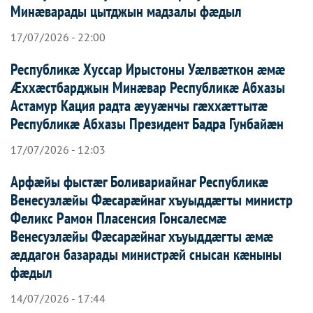
Минæварады цытджын мадзалы фæдыл
17/07/2026 - 22:00
Республикæ Хуссар Ирыстоны Уæлвæткон æмæ
Æххæстбарджын Минæвар Республикæ Абхазы
Астамур Кация радта æууæнчы гæххæттытæ
Республикæ Абхазы Президент Бадра Гунбайæн
17/07/2026 - 12:03
Арфæйы фыстæг Боливариайнаг Республикæ
Венесуэлæйы Фæсарæйнаг хъуыддæгты министр
Феликс Рамон Пласенсия Гонсалесмæ
Венесуэлæйы Фæсарæйнаг хъуыддæгты æмæ
æддагон базарады министрæй снысан кæныны
фæдыл
14/07/2026 - 17:44