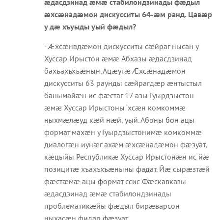
æдасдзинад æмæ стабилондзинады фæдыл
æхсæнадæмон дискусситы 64-æм ранд. Цавæр
у дæ хъуыды уый фæдыл?
- Æхсæнадæмон дискусситы сæйраг нысан у
Хуссар Ирыстон æмæ Абхазы æдасдзинад
бахъахъхъæнын. Ацæугæ Æхсæнадæмон
дискусситы 63 раунды сæйрагдæр æнтыстыл
банымайæн ис фæстаг 17 азы Гуырдзыстон
æмæ Хуссар Ирыстоны ‘хсæн комкоммæ
ныхмæлæуд кæй нæй, уый. Абоны бон ацы
формат махæн у Гуырдзыстонимæ комкоммæ
диалогæн иунæг ахæм æхсæнадæмон фæзуат,
кæцыйы Республикæ Хуссар Ирыстонæн ис йæ
позицитæ хъахъхъæныны фадат. Йæ сырæзтæй
фæстæмæ ацы формат ссис Фæскавказы
æдасдзинад æмæ стабилондзинады
проблематикæйы фæдыл бирæварсон
ныхасæн фидар фæзуат.