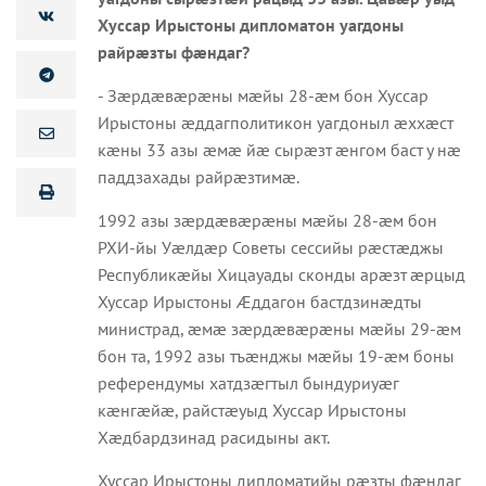
Хуссар Ирыстоны дипломатон уагдоны
райрæзты фæндаг?
- Зæрдæвæрæны мæйы 28-æм бон Хуссар
Ирыстоны æддагполитикон уагдоныл æххæст
кæны 33 азы æмæ йæ сырæзт æнгом баст у нæ
паддзахады райрæзтимæ.
1992 азы зæрдæвæрæны мæйы 28-æм бон
РХИ-йы Уæлдæр Советы сессийы рæстæджы
Республикæйы Хицауады сконды арæзт æрцыд
Хуссар Ирыстоны Æддагон бастдзинæдты
министрад, æмæ зæрдæвæрæны мæйы 29-æм
бон та, 1992 азы тъæнджы мæйы 19-æм боны
референдумы хатдзæгтыл бындуриуæг
кæнгæйæ, райстæуыд Хуссар Ирыстоны
Хæдбардзинад расидыны акт.
Хуссар Ирыстоны дипломатийы рæзты фæндаг