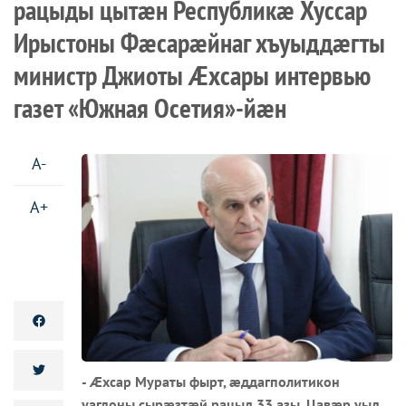
рацыды цытæн Республикæ Хуссар
Ирыстоны Фæсарæйнаг хъуыддæгты
министр Джиоты Æхсары интервью
газет «Южная Осетия»-йæн
A-
A+
- Æхсар Мураты фырт, æддагполитикон
уагдоны сырæзтæй рацыд 33 азы. Цавæр уыд