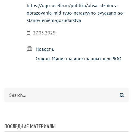
https://ugo-osetia.ru/politika/ahsar-dzhioev-
obrazovanie-mid-ryuo-nerazryvno-svyazano-so-
stanovleniem-gosudarstva
27.05.2025
Новости
Ответы Министра иностранных дел РЮО
Агуырд
ПОСЛЕДНИЕ МАТЕРИАЛЫ