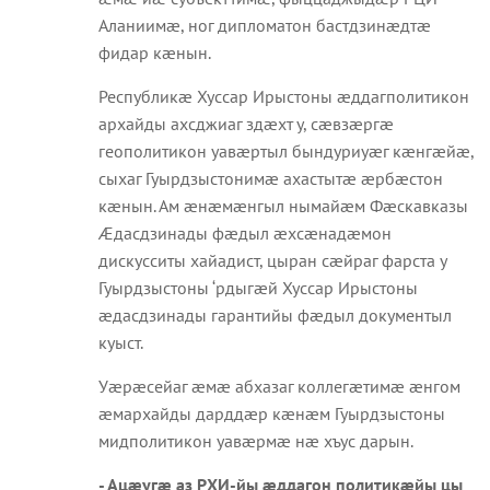
Аланиимæ, ног дипломатон бастдзинæдтæ
фидар кæнын.
Республикæ Хуссар Ирыстоны æддагполитикон
архайды ахсджиаг здæхт у, сæвзæргæ
геополитикон уавæртыл бындуриуæг кæнгæйæ,
сыхаг Гуырдзыстонимæ ахастытæ æрбæстон
кæнын. Ам æнæмæнгыл нымайæм Фæскавказы
Æдасдзинады фæдыл æхсæнадæмон
дискусситы хайадист, цыран сæйраг фарста у
Гуырдзыстоны ‘рдыгæй Хуссар Ирыстоны
æдасдзинады гарантийы фæдыл документыл
куыст.
Уæрæсейаг æмæ абхазаг коллегæтимæ æнгом
æмархайды дарддæр кæнæм Гуырдзыстоны
мидполитикон уавæрмæ нæ хъус дарын.
- Ацæугæ аз РХИ-йы æддагон политикæйы цы