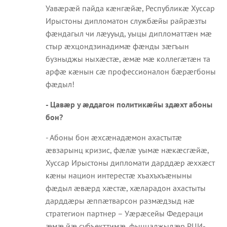
Уавæрæй пайда кæнгæйæ, Республикæ Хуссар
Ирыстоны дипломатон службæйы райрæзты
фæндагыл чи лæууыд, уыцы дипломаттæн мæ
стыр æхцондзинадимæ фæнды зæгъын
бузныджы ныхæстæ, æмæ мæ коллегæтæн та
арфæ кæнын сæ профессионалон бæрæгбоны
фæдыл!
- Цавæр у æддагон политикæйы здæхт абоны
бон?
- Абоны бон æхсæнадæмон ахастытæ
æвзарынц кризис, фæлæ уымæ нæкæсгæйæ,
Хуссар Ирыстоны дипломати дарддæр æххæст
кæны национ интерестæ хъахъхъæныны
фæдыл æвæрд хæстæ, хæларадон ахастыты
дарддæры æппæтварсон размæдзыд нæ
стратегион партнер – Уæрæсейы Федераци
æмæ йæ субъекттимæ, фыццаджыдæр РЦИ-