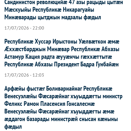
Сандинистон революцийæ 47 азы рацыды цытæн
Мæскуыйы Республикæ Никарагуайы
Минæварады цытджын мадзалы фæдыл
17/07/2026 - 22:00
Республикæ Хуссар Ирыстоны Уæлвæткон æмæ
Æххæстбарджын Минæвар Республикæ Абхазы
Астамур Кация радта æууæнчы гæххæттытæ
Республикæ Абхазы Президент Бадра Гунбайæн
17/07/2026 - 12:03
Арфæйы фыстæг Боливариайнаг Республикæ
Венесуэлæйы Фæсарæйнаг хъуыддæгты министр
Феликс Рамон Пласенсия Гонсалесмæ
Венесуэлæйы Фæсарæйнаг хъуыддæгты æмæ
æддагон базарады министрæй снысан кæныны
фæдыл