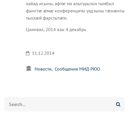
хайад исыны, афтæ ма алыгъуызон тымбыл
фынгтæ æмæ конференциты уадзыны гæнæнты
тыххæй фарстытæм.
Цхинвал, 2014 азы 4 декабрь
11.12.2014
Новости
Сообщения МИД РЮО
Агуырд