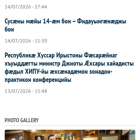
14/07/2026 - 17:44
Сусæны мæйы 14-æм бон – Фидауынгæнæджы
бон
14/07/2026 - 11:30
Республикæ Хуссар Ирыстоны Фæсарæйнаг
хъуыддæгты министр Джиоты Æхсары хайадисты
фæдыл ХИПУ-йы æхсæнадæмон зонадон-
практикон конференцийы
13/07/2026 - 15:48
PHOTO GALLERY