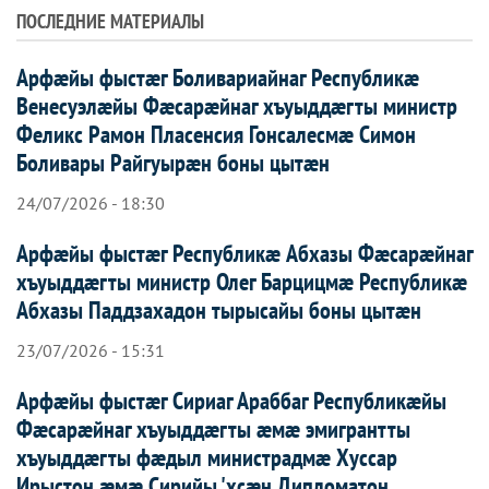
ПОСЛЕДНИЕ МАТЕРИАЛЫ
Арфæйы фыстæг Боливариайнаг Республикæ
Венесуэлæйы Фæсарæйнаг хъуыддæгты министр
Феликс Рамон Пласенсия Гонсалесмæ Симон
Боливары Райгуырæн боны цытæн
24/07/2026 - 18:30
Арфæйы фыстæг Республикæ Абхазы Фæсарæйнаг
хъуыддæгты министр Олег Барцицмæ Республикæ
Абхазы Паддзахадон тырысайы боны цытæн
23/07/2026 - 15:31
Арфæйы фыстæг Сириаг Араббаг Республикæйы
Фæсарæйнаг хъуыддæгты æмæ эмигрантты
хъуыддæгты фæдыл министрадмæ Хуссар
Ирыстон æмæ Сирийы 'хсæн Дипломатон