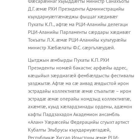
Фæсарæйнаг хъуыддæгты министр Санахъоты
Д.Г. æмæ РХИ Президенты Администрацийы
къухдариуæггæнæджы фыццаг хæдивæг
Пухаты К.П., афтæ ма РЦИ-Аланийы делегаци
РЦИ-Аланийы Парламенты сæрдары хæдивæг
Токъаты Л.Х. æмæ РЦИ-Аланийы культурæйы
министр Хæбæлаты Ф.С. сæргълæудæй.
Цытджын æмбырды Пухаты К.П. РХИ
Президенты номæй бакастис арфæйы адрес,
кæцыйыл зæрдиагæй фембæлдысты фестивалы
уазджытæ. Афтæ ма сæ аивад æвдыстой ирон
эстрадайы коллективтæ æмæ стъалытæ – ирон
эстрадæ æмæ операйы номдзыд коллективтæ,
ахæмтæ, куыд хæлардзинады ордены, адæмон
кафты Паддзахадон Академион ансамбль
«Алан» Уæрæсейы Федерацийы сгуыхт артист
Кубалты Эльбрусы къухдариуæгадæй,
Республикæ Хуссар Ирыстоны æмæ РЦИ-