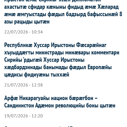
ахастытæ сфидар кæныны фидыд æмæ Хæларад
æмæ æмгуыстады фæдыл бадзырд бафыссынæй 8
азы рацыды цытæн
22/07/2026 - 10:34
Республикæ Хуссар Ирыстоны Фæсарæйнаг
хъуыддæгты министрады минæвары комментари
Сирийы ‘рдыгæй Хуссар Ирыcтоны
хæдбардзинады банымады фæдыл Европæйы
цæдисы фидиуæны тыххæй
21/07/2026 - 12:38
Арфæ Никарагуайы национ бæрæгбон –
Сандинистон Адæмон революцийы боны цытæн
19/07/2026 - 12:20