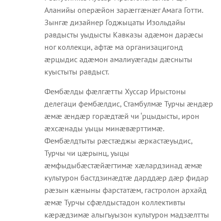
Аланийы оперæйон зарæггæнæг Амага Готти.
Зынгæ дизайнер Годжыцаты Изольдайы
равдысты уыдысты Кавказы адæмон дарæсы
ног коллекци, афтæ ма организацигонд
æрцыдис адæмон амалиуæгады дæсныты
куыстыты равдыст.
Фембæлды фæлгæтты Хуссар Ирыстоны
делегаци фембæлдис, Стамбулмæ Турчы æндæр
æмæ æндæр горæдтæй чи ‘рцыдысты, ирон
æхсæнады уыцы минæвæрттимæ.
Фембæлдтыты рæстæджы æркастæуыдис,
Турчы чи цæрынц, уыцы
æмфыдыбæстæйæгтимæ хæлардзинад æмæ
культурон бастдзинæдтæ дарддæр дæр фидар
рæзын кæныны фарстатæм, гастролон архайд
æмæ Турчы сфæлдыстадон коллективты
кæрæдзимæ алыгъуызон культурон мадзæлтты