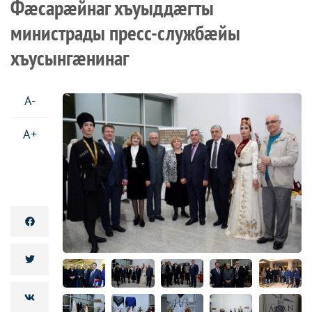
Фæсарæйнаг хъуыддæгты
министрады пресс-службæйы
хъусынгæнинаг
A-
A+