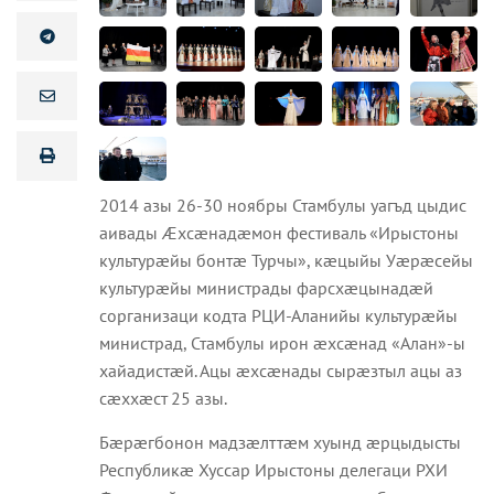
2014 азы 26-30 ноябры Стамбулы уагъд цыдис
аивады Æхсæнадæмон фестиваль «Ирыстоны
культурæйы бонтæ Турчы», кæцыйы Уæрæсейы
культурæйы министрады фарсхæцынадæй
сорганизаци кодта РЦИ-Аланийы культурæйы
министрад, Стамбулы ирон æхсæнад «Алан»-ы
хайадистæй. Ацы æхсæнады сырæзтыл ацы аз
сæххæст 25 азы.
Бæрæгбонон мадзæлттæм хуынд æрцыдысты
Республикæ Хуссар Ирыстоны делегаци РХИ