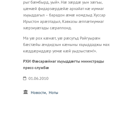
рыг бæмбырд, уый». Нæ зæрдæ уын зæгъы,
цæмæй фидарзæрдæйæ архайат нæ иумиаг
хъуыддагыл – барадон æмæ номдзыд Хуссар
Ирыстон арæзтадыл, Кавказы æппæтиумиаг
хæрзиуæгады сæраппонд.
Ма уæ рох кæнæт, уæ рæсугъд Райгуырæн
бæстæйы æндидзын кæныны хъуыддаджы мах
кæддæриддæр уемæ кæй уыдзыстæм!».
РХИ Фæсарæйнаг хъуыддæгты министрады
пресс-службæ
01.06.2010
Новости
Ноты