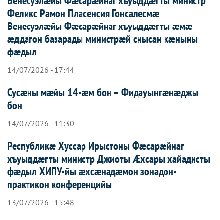
Венесуэлæйы Фæсарæйнаг хъуыддæгты министр
Феликс Рамон Пласенсия Гонсалесмæ
Венесуэлæйы Фæсарæйнаг хъуыддæгты æмæ
æддагон базарады министрæй снысан кæныны
фæдыл
14/07/2026 - 17:44
Сусæны мæйы 14-æм бон – Фидауынгæнæджы
бон
14/07/2026 - 11:30
Республикæ Хуссар Ирыстоны Фæсарæйнаг
хъуыддæгты министр Джиоты Æхсары хайадисты
фæдыл ХИПУ-йы æхсæнадæмон зонадон-
практикон конференцийы
13/07/2026 - 15:48