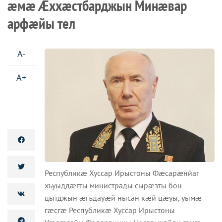
æмæ Æххæстбарджын Минæвар
арфæйы тел
A-
A+
Республикæ Хуссар Ирыстоны Фæсарæнйаг
хъуыддæгты министрады сырæзты бон
цытджын æгъдауæй нысан кæй цæуы, уымæ
гæсгæ Республикæ Хуссар Ирыстоны