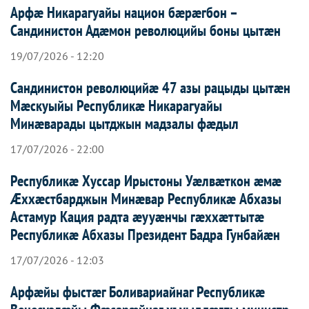
Арфæ Никарагуайы национ бæрæгбон –
Сандинистон Адæмон революцийы боны цытæн
19/07/2026 - 12:20
Сандинистон революцийæ 47 азы рацыды цытæн
Мæскуыйы Республикæ Никарагуайы
Минæварады цытджын мадзалы фæдыл
17/07/2026 - 22:00
Республикæ Хуссар Ирыстоны Уæлвæткон æмæ
Æххæстбарджын Минæвар Республикæ Абхазы
Астамур Кация радта æууæнчы гæххæттытæ
Республикæ Абхазы Президент Бадра Гунбайæн
17/07/2026 - 12:03
Арфæйы фыстæг Боливариайнаг Республикæ