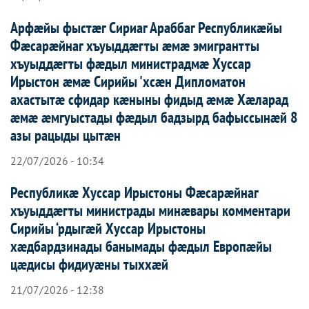
Арфæйы фыстæг Сириаг Араббаг Республикæйы
Фæсарæйнаг хъуыддæгты æмæ эмигрантты
хъуыддæгты фæдыл министрадмæ Хуссар
Ирыстон æмæ Сирийы 'хсæн Дипломатон
ахастытæ сфидар кæныны фидыд æмæ Хæларад
æмæ æмгуыстады фæдыл бадзырд бафыссынæй 8
азы рацыды цытæн
22/07/2026 - 10:34
Республикæ Хуссар Ирыстоны Фæсарæйнаг
хъуыддæгты министрады минæвары комментари
Сирийы ‘рдыгæй Хуссар Ирыcтоны
хæдбардзинады банымады фæдыл Европæйы
цæдисы фидиуæны тыххæй
21/07/2026 - 12:38