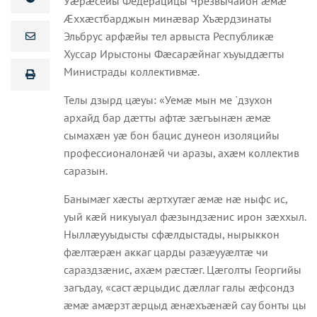
Уæрæсейы Федерацицы Чрезвычайон æмæ
Æххæстбарджын минæвар Хъæрдзинаты
Эльбрус арфæйы тел арвыста Республикæ
Хуссар Ирыстоны Фæсарæйнаг хъуыддæгты
Министрады коллективмæ.
Телы дзырд цæуы: «Уемæ мын ме `дзухон
архайд бар дæтты афтæ зæгъынæн æмæ
сымахæн уæ бон бацис дунеон изоляцийы
профессионалонæй чи аразы, ахæм коллектив
саразын.
Банымæг хæсты æртхутæг æмæ нæ ныфс ис,
уый кæй никуыуал фæзындзæнис ирон зæххыл.
Ныллæууыдысты сфæлдыстады, нырыккон
фæлтæрæн аккаг царды разæууæлтæ чи
сараздзæнис, ахæм рæстæг. Цæголты Георгийы
загъдау, «саст æрцыдис дæллаг галы æфсондз
æмæ амæрзт æрцыд æнæхъæнæй сау бонты цы