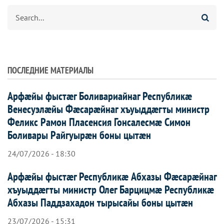
Агуырд
ПОСЛЕДНИЕ МАТЕРИАЛЫ
Арфæйы фыстæг Боливариайнаг Республикæ
Венесуэлæйы Фæсарæйнаг хъуыддæгты министр
Феликс Рамон Пласенсия Гонсалесмæ Симон
Боливары Райгуырæн боны цытæн
24/07/2026 - 18:30
Арфæйы фыстæг Республикæ Абхазы Фæсарæйнаг
хъуыддæгты министр Олег Барцицмæ Республикæ
Абхазы Паддзахадон тырысайы боны цытæн
23/07/2026 - 15:31