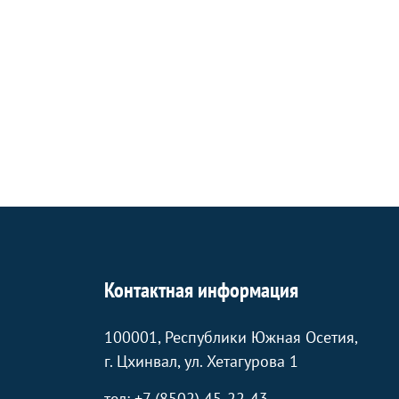
Контактная информация
100001, Республики Южная Осетия,
г. Цхинвал, ул. Хетагурова 1
тел: +7 (8502) 45-22-43.