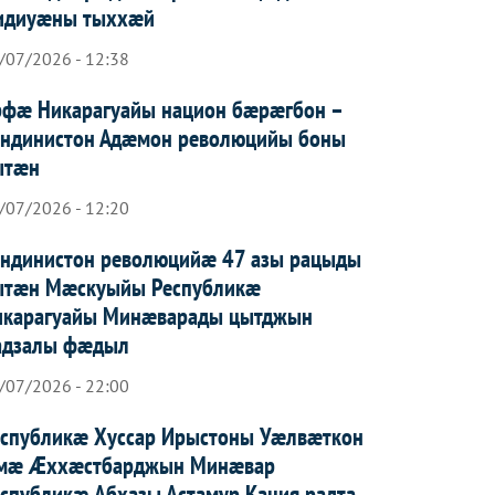
идиуæны тыххæй
/07/2026 - 12:38
рфæ Никарагуайы национ бæрæгбон –
андинистон Адæмон революцийы боны
ытæн
/07/2026 - 12:20
андинистон революцийæ 47 азы рацыды
ытæн Мæскуыйы Республикæ
икарагуайы Минæварады цытджын
адзалы фæдыл
/07/2026 - 22:00
еспубликæ Хуссар Ирыстоны Уæлвæткон
мæ Æххæстбарджын Минæвар
спубликæ Абхазы Астамур Кация радта