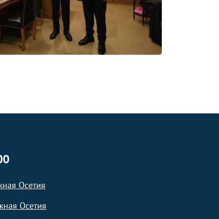
ЮО
жная Осетия
жная Осетия