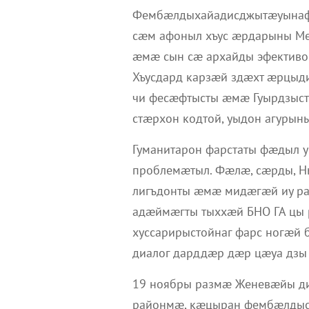
Фембæлдыхайадисджытæуынаф
сæм афоныл хъус æрдарыны М
æмæ сын сæ архайды эфектив
Хъусдард карзæй здæхт æрцы
чи фесæфтысты æмæ Гуырдзыс
стæрхон кодтой, уыдон агуры
Гуманитарон фарстаты фæдыл у
проблемæтыл. Фæлæ, сæрды, Н
лигъдонты æмæ мидæгæй иу р
адæймæгты тыххæй БНО ГА цы 
хуссарирыстойнаг фарс ногæй
диалог дарддæр дæр цæуа дзы
19 ноябры размæ Женевæйы д
районмæ, кæцыран фембæлды