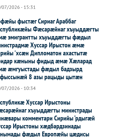
/07/2026 - 15:31
рфæйы фыстæг Сириаг Араббаг
еспубликæйы Фæсарæйнаг хъуыддæгты
мæ эмигрантты хъуыддæгты фæдыл
инистрадмæ Хуссар Ирыстон æмæ
рийы 'хсæн Дипломатон ахастытæ
фидар кæныны фидыд æмæ Хæларад
мæ æмгуыстады фæдыл бадзырд
афыссынæй 8 азы рацыды цытæн
/07/2026 - 10:34
еспубликæ Хуссар Ирыстоны
æсарæйнаг хъуыддæгты министрады
инæвары комментари Сирийы ‘рдыгæй
уссар Ирыcтоны хæдбардзинады
анымады фæдыл Европæйы цæдисы