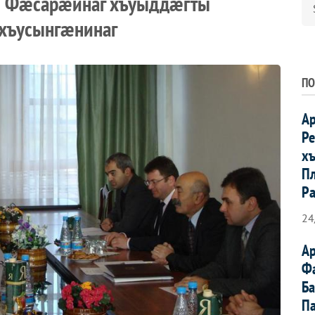
ы Фæсарæйнаг хъуыддæгты
 хъусынгæнинаг
ПО
А
Р
х
Пл
Р
24
А
Ф
Б
П