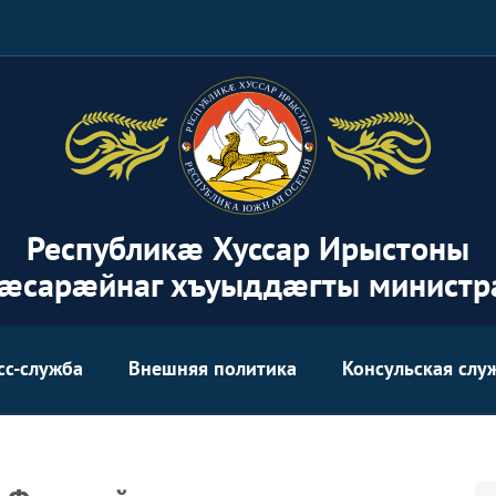
Республикæ Хуссар Ирыстоны
æсарæйнаг хъуыддæгты министр
сс-служба
Внешняя политика
Консульская слу
Аг