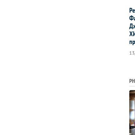
Р
Ф
Д
Х
п
13
PH