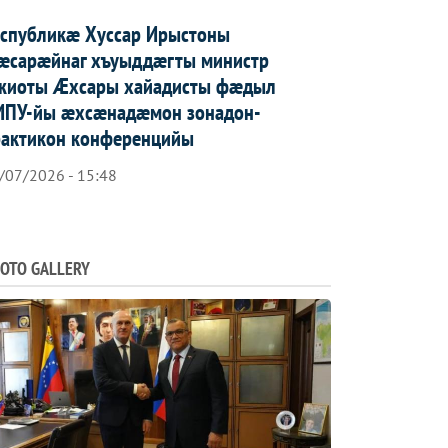
еспубликæ Хуссар Ирыстоны
æсарæйнаг хъуыддæгты министр
жиоты Æхсары хайадисты фæдыл
ИПУ-йы æхсæнадæмон зонадон-
рактикон конференцийы
/07/2026 - 15:48
OTO GALLERY