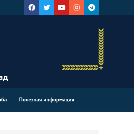
ад
жба
Полезная информация
уырд