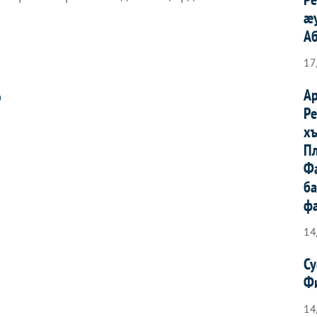
æ
Аб
17
А
О
Р
х
Пл
Ф
б
ф
14
С
Ф
14