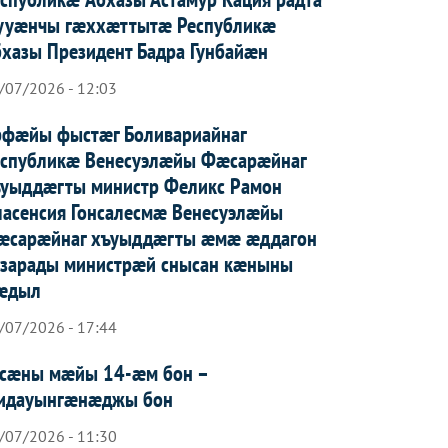
ууæнчы гæххæттытæ Республикæ
хазы Президент Бадра Гунбайæн
/07/2026 - 12:03
рфæйы фыстæг Боливариайнаг
еспубликæ Венесуэлæйы Фæсарæйнаг
ъуыддæгты министр Феликс Рамон
асенсия Гонсалесмæ Венесуэлæйы
æсарæйнаг хъуыддæгты æмæ æддагон
азарады министрæй снысан кæныны
æдыл
/07/2026 - 17:44
усæны мæйы 14-æм бон –
идауынгæнæджы бон
/07/2026 - 11:30