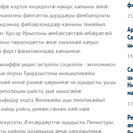
ф
фæ кодтой инцидентæ иуварс кæныны æмæ
еханизмы фæлгæтты дарддæры фембæлдтыты
21
ондзинад фæбæрзонддæр кæныны темæйыл.
А
дис Хуссар Ирыстоны æмбæстæгтæй æбæрæгæй
С
тоны тæрхондæтты æнæ закъонæй кæуыл
ц
ны фарст фæактивондæр кæнынмæ.
19
ынаффæ уыдис актуалон социалон - экономикон
С
ью-йоркы Гуырдзыстоны инициативæйы
ц
анæй иннæ ранмæ цæрынмæ чи ацыдысты, уыцы
Н
резолюции райста, уый хынцгæйæ
м
 бафидар кодта Женевæйы ацы тематикæйыл
17
 хайад райса, уымæн гæнæн кæй нæй.
Р
искусситы Æмсæрдæрттæ ацыдысты Ленингоры
æ
сты районы разамынад æмæ цæрджытимæ.
Ре