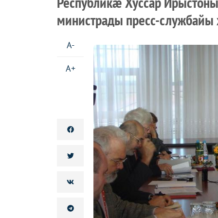
Республикæ Хуссар Ирыстон
министрады пресс-службайы
A-
A+