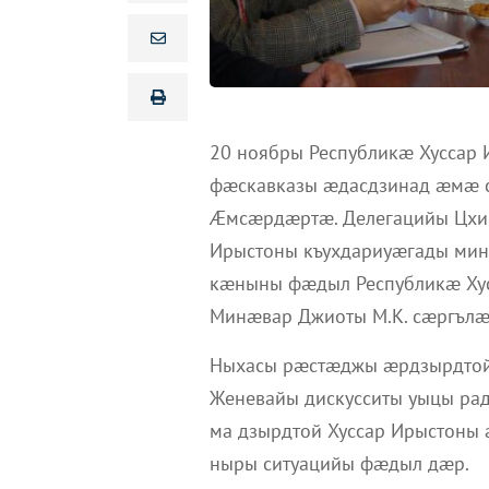
20 ноябры Республикæ Хуссар
фæскавказы æдасдзинад æмæ 
Æмсæрдæртæ. Делегацийы Цхин
Ирыстоны къухдариуæгады ми
кæныны фæдыл Республикæ Ху
Минæвар Джиоты М.К. сæргълæ
Ныхасы рæстæджы æрдзырдтой 
Женевайы дискусситы уыцы ра
ма дзырдтой Хуссар Ирыстоны
ныры ситуацийы фæдыл дæр.