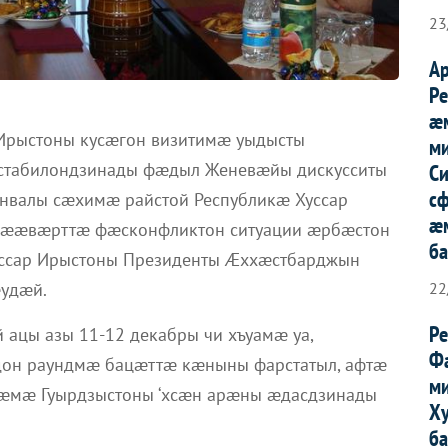
23
А
Р
æ
 Ирыстоны кусæгон визитимæ уыдысты
м
стабилондзинады фæдыл Женевæйы дискусситы
Си
с
валы сæхимæ райстой Республикæ Хуссар
æ
нææвæрттæ фæсконфликтон ситуации æрбæстон
б
ссар Ирыстоны Президенты Æххæстбарджын
22
удæй.
Р
ацы азы 11-12 декабры чи хъуамæ уа,
Ф
дон раундмæ бацæттæ кæныны фарстатыл, афтæ
м
 æмæ Гуырдзыстоны ‘хсæн арæны æдасдзинады
Х
б