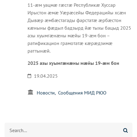
11-æм уацмæ гæсгæ Республикæ Хуссар
Ирыстон æмæ Уæрæсейы Федерацийы хсæн
Дывæр æмбæстагады фарстатæ æрбæстон
кæныны фæдыл бадзырд йæ тыхы бацыд 2025
азы хуымгæнæны мæйы 19-æм бон –
ратификацион грамотатæ кæрæдзимæ
раттынæй.
2025 азы хуымгæнæны мæйы 19-æм бон
19.04.2025
Новости
Сообщения МИД РЮО
Агуырд