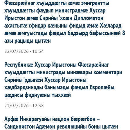
Фæсарæйнаг хъуыддæгты æмæ эмигрантты
хъуыддæгты фæдыл министрадмæ Хуссар
Ирыстон æмæ Сирийы 'хсæн Дипломатон
ахастытæ сфидар кæныны фидыд æмæ Хæларад
æмæ æмгуыстады фæдыл бадзырд бафыссынæй 8
азы рацыды цытæн
22/07/2026 - 10:34
Республикæ Хуссар Ирыстоны Фæсарæйнаг
хъуыддæгты министрады минæвары комментари
Сирийы ‘рдыгæй Хуссар Ирыcтоны
хæдбардзинады банымады фæдыл Европæйы
цæдисы фидиуæны тыххæй
21/07/2026 - 12:38
Арфæ Никарагуайы национ бæрæгбон –
Сандинистон Адæмон революцийы боны цытæн