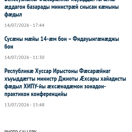
æддагон базарады министрæй снысан кæныны
фæдыл
14/07/2026 - 17:44
Сусæны мæйы 14-æм бон – Фидауынгæнæджы
бон
14/07/2026 - 11:30
Республикæ Хуссар Ирыстоны Фæсарæйнаг
хъуыддæгты министр Джиоты Æхсары хайадисты
фæдыл ХИПУ-йы æхсæнадæмон зонадон-
практикон конференцийы
13/07/2026 - 15:48