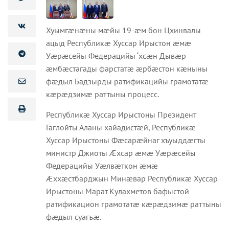
Хуымгæнæны мæйы 19-æм бон Цхинвалы
ацыд Республикæ Хуссар Ирыстон æмæ
Уæрæсейы Федерацийы ‘хсæн Дывæр
æмбæстагады фарстатæ æрбæстон кæныны
фæдыл Бадзырды ратификацийы грамотатæ
кæрæдзимæ раттыны процесс.
Республикæ Хуссар Ирыстоны Президент
Гаглойты Аланы хайадистæй, Республикæ
Хуссар Ирыстоны Фæсарæйнаг хъуыддæгты
министр Джиоты Æхсар æмæ Уæрæсейы
Федерацийы Уæлвæткон æмæ
Æххæстбарджын Минæвар Республикæ Хуссар
Ирыстоны Марат Кулахметов бафыстой
ратификацион грамотатæ кæрæдзимæ раттыны
фæдыл суагъæ.