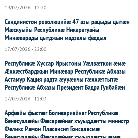
19/07/2026 - 12:20
Сандинистон революцийæ 47 азы рацыды цытæн
Мæскуыйы Республикæ Никарагуайы
Минæварады цытджын мадзалы фæдыл
17/07/2026 - 22:00
Республикæ Хуссар Ирыстоны Уæлвæткон æмæ
Æххæстбарджын Минæвар Республикæ Абхазы
Астамур Кация радта æууæнчы гæххæттытæ
Республикæ Абхазы Президент Бадра Гунбайæн
17/07/2026 - 12:03
Арфæйы фыстæг Боливариайнаг Республикæ
Венесуэлæйы Фæсарæйнаг хъуыддæгты министр
Феликс Рамон Пласенсия Гонсалесмæ
Венесуэлæйы Фæсарæйнаг хъуыддæгты æмæ