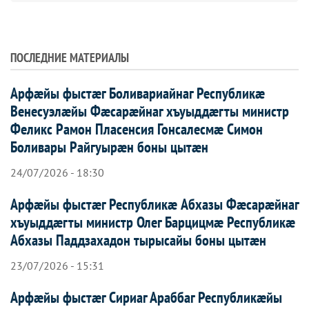
ПОСЛЕДНИЕ МАТЕРИАЛЫ
Арфæйы фыстæг Боливариайнаг Республикæ
Венесуэлæйы Фæсарæйнаг хъуыддæгты министр
Феликс Рамон Пласенсия Гонсалесмæ Симон
Боливары Райгуырæн боны цытæн
24/07/2026 - 18:30
Арфæйы фыстæг Республикæ Абхазы Фæсарæйнаг
хъуыддæгты министр Олег Барцицмæ Республикæ
Абхазы Паддзахадон тырысайы боны цытæн
23/07/2026 - 15:31
Арфæйы фыстæг Сириаг Араббаг Республикæйы