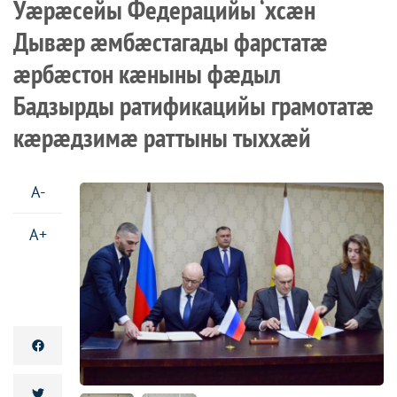
Уæрæсейы Федерацийы ‘хсæн
Дывæр æмбæстагады фарстатæ
æрбæстон кæныны фæдыл
Бадзырды ратификацийы грамотатæ
кæрæдзимæ раттыны тыххæй
A-
A+