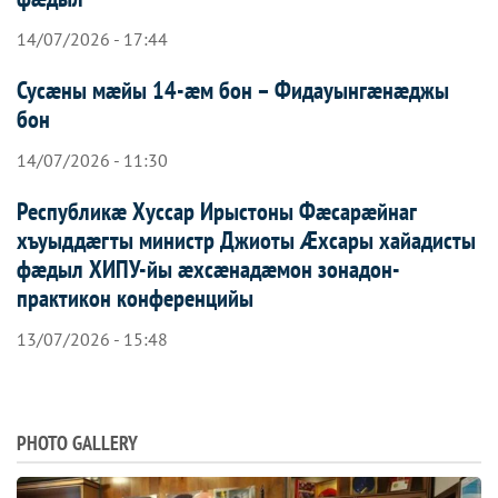
14/07/2026 - 17:44
Сусæны мæйы 14-æм бон – Фидауынгæнæджы
бон
14/07/2026 - 11:30
Республикæ Хуссар Ирыстоны Фæсарæйнаг
хъуыддæгты министр Джиоты Æхсары хайадисты
фæдыл ХИПУ-йы æхсæнадæмон зонадон-
практикон конференцийы
13/07/2026 - 15:48
PHOTO GALLERY