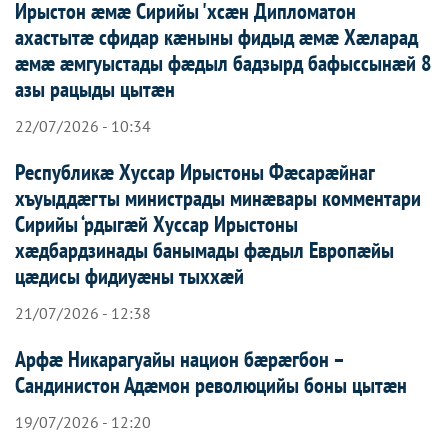
Ирыстон æмæ Сирийы 'хсæн Дипломатон
ахастытæ сфидар кæныны фидыд æмæ Хæларад
æмæ æмгуыстады фæдыл бадзырд бафыссынæй 8
азы рацыды цытæн
22/07/2026 - 10:34
Республикæ Хуссар Ирыстоны Фæсарæйнаг
хъуыддæгты министрады минæвары комментари
Сирийы ‘рдыгæй Хуссар Ирыcтоны
хæдбардзинады банымады фæдыл Европæйы
цæдисы фидиуæны тыххæй
21/07/2026 - 12:38
Арфæ Никарагуайы национ бæрæгбон –
Сандинистон Адæмон революцийы боны цытæн
19/07/2026 - 12:20