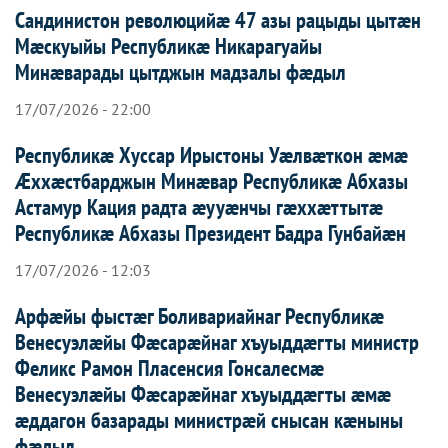
Сандинистон революцийæ 47 азы рацыды цытæн
Мæскуыйы Республикæ Никарагуайы
Минæварады цытджын мадзалы фæдыл
17/07/2026 - 22:00
Республикæ Хуссар Ирыстоны Уæлвæткон æмæ
Æххæстбарджын Минæвар Республикæ Абхазы
Астамур Кация радта æууæнчы гæххæттытæ
Республикæ Абхазы Президент Бадра Гунбайæн
17/07/2026 - 12:03
Арфæйы фыстæг Боливариайнаг Республикæ
Венесуэлæйы Фæсарæйнаг хъуыддæгты министр
Феликс Рамон Пласенсия Гонсалесмæ
Венесуэлæйы Фæсарæйнаг хъуыддæгты æмæ
æддагон базарады министрæй снысан кæныны
фæдыл