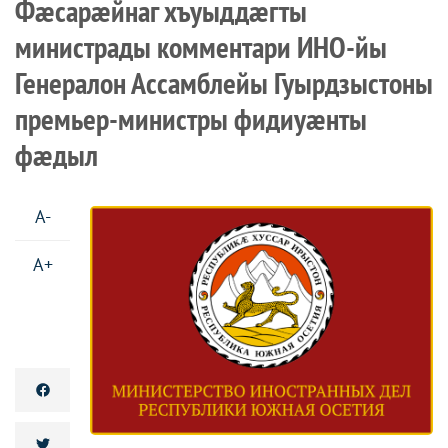
Фæсарæйнаг хъуыддæгты
министрады комментари ИНО-йы
Генералон Ассамблейы Гуырдзыстоны
премьер-министры фидиуæнты
фæдыл
A-
A+