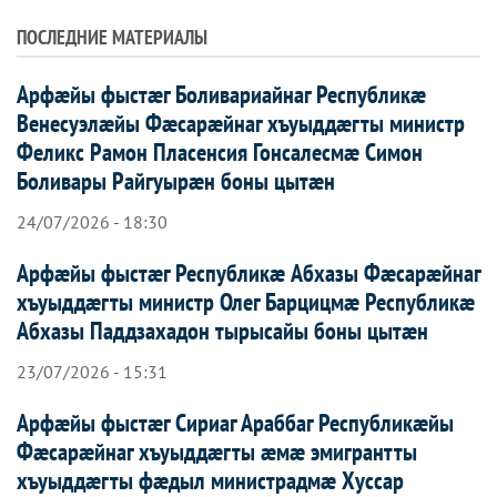
ПОСЛЕДНИЕ МАТЕРИАЛЫ
Арфæйы фыстæг Боливариайнаг Республикæ
Венесуэлæйы Фæсарæйнаг хъуыддæгты министр
Феликс Рамон Пласенсия Гонсалесмæ Симон
Боливары Райгуырæн боны цытæн
24/07/2026 - 18:30
Арфæйы фыстæг Республикæ Абхазы Фæсарæйнаг
хъуыддæгты министр Олег Барцицмæ Республикæ
Абхазы Паддзахадон тырысайы боны цытæн
23/07/2026 - 15:31
Арфæйы фыстæг Сириаг Араббаг Республикæйы
Фæсарæйнаг хъуыддæгты æмæ эмигрантты
хъуыддæгты фæдыл министрадмæ Хуссар