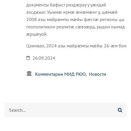
документы бафыст раздæрау у уæлдай
ахсджиаг. Уыимæ иумæ æнæмæнг у, цæмæй
2008 азы майрæмты мæйы фæстæ регионы цы
геополитикон реалитæ сæвзæрд, уыдон нымад
æрцæуой.
Цхинвал, 2024 азы майрæмты мæйы 26-æм бон
26.09.2024
Комментарии МИД РЮО
Новости
Агуырд