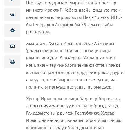
Нæ хъус æрдардтам Гуырдзыстоны премьер-
министр Ираклий Кобахидзейы фидиуæнтæм,
кæцытæ загъд æрцыдысты Нью-Йорчъы ИНО-
йы Генералон Ассамблейы 79-æм сессийы
рæстæджы.
Хъыгагæн, Хуссар Ирыстон æмæ Абхазийы
‘рдæм официалон Тбилисы позици ницы
ивындзинæдтæ бавзæрста. Уæвæн кæмæн
нæй, ахæм терминологи æмæ факттæй пайда
кæнын, æцæгдзинадæй дард риторикæ дзурæг
сты ууыл, æмæ Гуырдзыстон æмæ гуырдзиаг
политикты ивгъуыд нæ уадзы нырма дæр.
Хуссар Ирыстоны позици бæрæг у, бирæ азты
дæргъы иу æмæ дыууæ хатты не ‘рцыд загъд.
Гуырдзыстоны ‘рдыгæй Республикæ Хуссар
Ирыстонимæ æдасдзинады гарантийы фæдыл
юридикон æгъдауæй хæсджынгæнæг