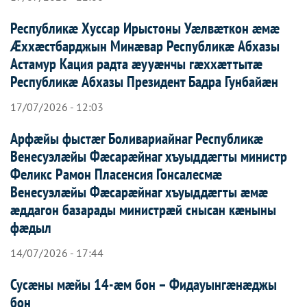
Республикæ Хуссар Ирыстоны Уæлвæткон æмæ
Æххæстбарджын Минæвар Республикæ Абхазы
Астамур Кация радта æууæнчы гæххæттытæ
Республикæ Абхазы Президент Бадра Гунбайæн
17/07/2026 - 12:03
Арфæйы фыстæг Боливариайнаг Республикæ
Венесуэлæйы Фæсарæйнаг хъуыддæгты министр
Феликс Рамон Пласенсия Гонсалесмæ
Венесуэлæйы Фæсарæйнаг хъуыддæгты æмæ
æддагон базарады министрæй снысан кæныны
фæдыл
14/07/2026 - 17:44
Сусæны мæйы 14-æм бон – Фидауынгæнæджы
бон