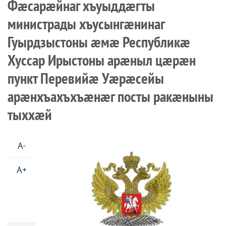
Фæсарæйнаг хъуыддæгты
министрады хъусынгæнинаг
Гуырдзыстоны æмæ Республикæ
Хуссар Ирыстоны арæныл цæрæн
пункт Перевийæ Уæрæсейы
арæнхъахъхъæнæг посты ракæныны
тыххæй
A-
A+