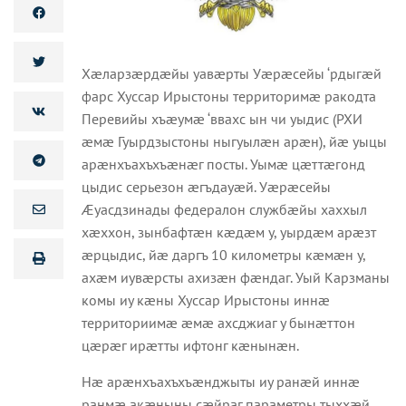
Хæларзæрдæйы уавæрты Уæрæсейы ‘рдыгæй
фарс Хуссар Ирыстоны территоримæ ракодта
Перевийы хъæумæ ‘ввахс ын чи уыдис (РХИ
æмæ Гуырдзыстоны ныгуылæн арæн), йæ уыцы
арæнхъахъхъæнæг посты. Уымæ цæттæгонд
цыдис серьезон æгъдауæй. Уæрæсейы
Æуасдзинады федералон службæйы хаххыл
хæххон, зынбафтæн кæдæм у, уырдæм арæзт
æрцыдис, йæ даргъ 10 километры кæмæн у,
ахæм иувæрсты ахизæн фæндаг. Уый Карзманы
комы иу кæны Хуссар Ирыстоны иннæ
территориимæ æмæ ахсджиаг у бынæттон
цæрæг ирæтты ифтонг кæнынæн.
Нæ арæнхъахъхъæнджыты иу ранæй иннæ
ранмæ акæныны сæйраг параметры тыххæй