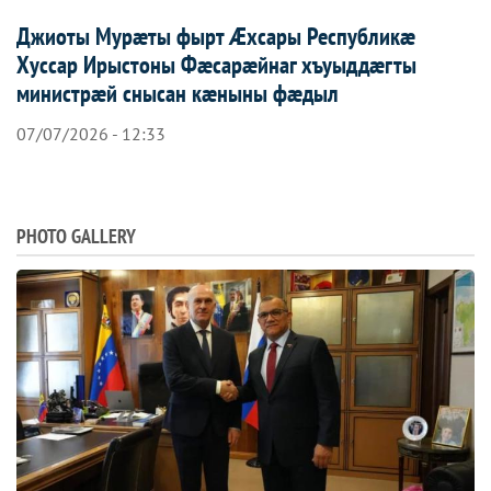
Джиоты Мурæты фырт Æхсары Республикæ
Хуссар Ирыстоны Фæсарæйнаг хъуыддæгты
министрæй снысан кæныны фæдыл
07/07/2026 - 12:33
PHOTO GALLERY