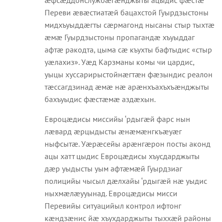
Переви æвæстиатæй бацахстой Гуырдзыстоны
мидхъуыддæгты сæрмагонд нысаны стыр тыхтæ
æмæ Гуырдзыстоны пропагандæ хъуыддаг
афтæ ракодта, цыма сæ къухты бафтыдис «стыр
уæлахиз». Уæд Карзманы комы чи цардис,
уыцы хуссарирыстойнæгтæн фæзындис реалон
тæссагдзинад æмæ нæ арæнхъахъхъæнджыты
бахъуыдис фæстæмæ аздæхын.
Евроцæдисы миссийы ‘рдыгæй фарс нын
лæвард æрцыдысты æнæмæнгкъæуæг
ныфсытæ. Уæрæсейы арæнгæрон посты аконд
ацы хатт цыдис Евроцæдисы хъусдарджыты
дæр уыдысты уым афтæмæй Гуырдзиаг
полицийы чысыл дæлхайы ‘рдыгæй нæ уыдис
ныхмæлæууынад. Евроцæдисы мисси
Перевийы ситуацийыл контрол ифтонг
кæндзæнис йæ хъухдарджыты тыххæй районы