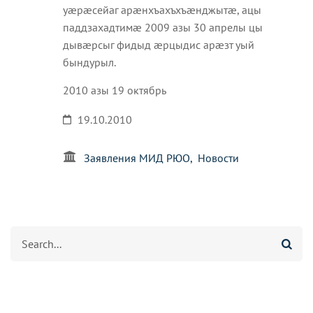
уæрæсейаг арæнхъахъхъæнджытæ, ацы
паддзахадтимæ 2009 азы 30 апрелы цы
дывæрсыг фидыд æрцыдис арæзт уый
бындурыл.
2010 азы 19 октябрь
19.10.2010
Заявления МИД РЮО
Новости
Агуырд