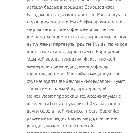
рагацау бадзырд æрцыдис Евроцæдисæн
Гуырдзыстоны цы мониторингон Мисси ис, уый
къухдариуæгадимæ. Мах бафидар кодтам нæ
зæрды кæй ис боны фæткæй ацы фæстаг
рæстæджы бирæ хæттыты дзырд кæуыл цыдис
ныгуылæны партнерты ‘рдыгæй уыцы техникон
проблемæ ахæм дзырдæй æмæ Евроцæдисы
‘рдыгæй арæны гуырдзиаг фарсы тыххæй
лæвæрд æрцæуа æдасдзинады фидар
гарантии, афтæ ма Миссийы къухдариуæгад
хъуамæ ауадза æмбæлон «хъомыладон» куыст
Тбилисимæ, цæмæй иуварс æрцæуой
гæнæнуæвæг провокацитæ. Ахсджиаг уыдис,
цæмæй хи бахызтæуыдаит 2008 азы декабры
цауты сфæлаттæй уырыссаг посты бархийæ
ракæныныл цыдис бафæлвæрд, фæлæ нæ
рауадис, уымæн æмæ уæрæсейаг
æфсæддонслужбæгæнджыты ацыдис фæстæ