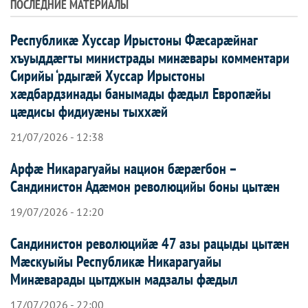
ПОСЛЕДНИЕ МАТЕРИАЛЫ
Республикæ Хуссар Ирыстоны Фæсарæйнаг
хъуыддæгты министрады минæвары комментари
Сирийы ‘рдыгæй Хуссар Ирыcтоны
хæдбардзинады банымады фæдыл Европæйы
цæдисы фидиуæны тыххæй
21/07/2026 - 12:38
Арфæ Никарагуайы национ бæрæгбон –
Сандинистон Адæмон революцийы боны цытæн
19/07/2026 - 12:20
Сандинистон революцийæ 47 азы рацыды цытæн
Мæскуыйы Республикæ Никарагуайы
Минæварады цытджын мадзалы фæдыл
17/07/2026 - 22:00