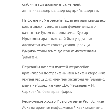
стабилизаци цалынмæ уа, уымæй,
æппынкъаддæр цалдæр къуырийы дæргъы.
Ныфс нæ ис Уæрæсейы ‘рдыгæй ацы къахдзæф,
кæцы здæхт у æндыгъдад фæлæмæгъдæр
кæнынмæ Гуырдзыстоны æмæ Хуссар
Ирыстоны арæнтыл, кæй йын уыдзæнис
адекватон æмæ конструктивон реакци
Гуырдзыстоны æмæ дунеон æмæхсæнады
‘рдыгæй.
Перевийы цæрæн пунтæй уæрæсейаг
арæнгæрон пост ракæнынæй махæн кæронмæ
æхгæд æрцыдис мæнгæй захдгонд чи ‘рцыдис,
цыма не ‘ххæд кæнæм Д.А. Медведев – Н.
Саркозийы бадзырды фарст.
Республикæ Хуссар Ирыстон æмæ Республикæ
Абхазы арæнтæ ныфсджынæй хъахъхъæнынц