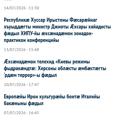
14/07/2026 - 11:30
Республикæ Хуссар Ирыстоны Фæсарæйнаг
хъуыддæгты министр Джиоты Æхсары хайадисты
фæдыл ХИПУ-йы æхсæнадæмон зонадон-
практикон конференцийы
13/07/2026 - 15:48
Æхсæнадæмон телехид «Киевы режимы
фыдракæндтæ: Херсоны облæсты æмбæстæгты
‘рдæм террор»-ы фæдыл
10/07/2026 - 17:47
Европæйы Ирон культурæйы бонтæ Италийы
бакæныны фæдыл
07/07/2026 - 16:45