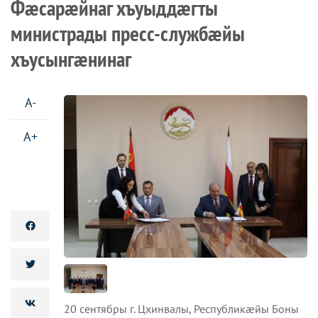
Фæсарæйнаг хъуыддæгты
министрады пресс-службæйы
хъусынгæнинаг
A-
A+
20 сентябры г. Цхинвалы, Республикæйы Боны