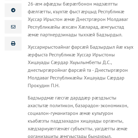
26-æм афæдзы бæрæгбонон мадзæлтты
фæлгæтты, къухтæ фыст æрцыд Республикæ
Хуссар Ирыстон æмæ Днестргæрон Молдаваг
Республикæйы æхсæн Хæларад, æмгуыстад
æмæ партнердзинады тыххæй Бадзырдыл.
Хуссарирыстоайнаг фарсæй Бадзырдыл йæ къух
æрфыста Республикæ Хуссар Ирыстоны
Хицауады Сæрдар Хъуылымбегты Д.С.,
днестыргæройнаг фарсæй та - Днестыргæрон
Молдаваг Республикæйы Хицауады Сæрдар
Прокудин П.Н.
Бадзырдмæ гæсгæ дарддæр рæздзысты
ахастытæ политикон, базарадон-экономикон,
социалон-гуманитарон æмæ культурон
къабæзты паддзахадон хицауады оргæнты,
хæдзариуæггæнæг субъектты, уагдæтты æмæ
организациты æмгуыстады бындурыл.