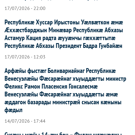
17/07/2026 - 22:00
Республикæ Хуссар Ирыстоны Уæлвæткон æмæ
Æххæстбарджын Минæвар Республикæ Абхазы
Астамур Кация радта æууæнчы гæххæттытæ
Республикæ Абхазы Президент Бадра Гунбайæн
17/07/2026 - 12:03
Арфæйы фыстæг Боливариайнаг Республикæ
Венесуэлæйы Фæсарæйнаг хъуыддæгты министр
Феликс Рамон Пласенсия Гонсалесмæ
Венесуэлæйы Фæсарæйнаг хъуыддæгты æмæ
æддагон базарады министрæй снысан кæныны
фæдыл
14/07/2026 - 17:44
Сусæны мæйы 14-æм бон – Фидауынгæнæджы