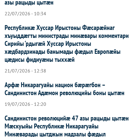
азы рацыды цытæн
22/07/2026 - 10:34
Республикæ Хуссар Ирыстоны Фæсарæйнаг
хъуыддæгты министрады минæвары комментари
Сирийы ‘рдыгæй Хуссар Ирыcтоны
хæдбардзинады банымады фæдыл Европæйы
цæдисы фидиуæны тыххæй
21/07/2026 - 12:38
Арфæ Никарагуайы национ бæрæгбон –
Сандинистон Адæмон революцийы боны цытæн
19/07/2026 - 12:20
Сандинистон революцийæ 47 азы рацыды цытæн
Мæскуыйы Республикæ Никарагуайы
Минæварады цытджын мадзалы фæдыл