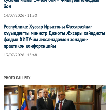
бон
14/07/2026 - 11:30
Республикæ Хуссар Ирыстоны Фæсарæйнаг
хъуыддæгты министр Джиоты Æхсары хайадисты
фæдыл ХИПУ-йы æхсæнадæмон зонадон-
практикон конференцийы
13/07/2026 - 15:48
PHOTO GALLERY