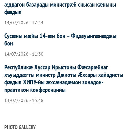
æддагон базарады министрæй снысан кæныны
фæдыл
14/07/2026 - 17:44
Сусæны мæйы 14-æм бон – Фидауынгæнæджы
бон
14/07/2026 - 11:30
Республикæ Хуссар Ирыстоны Фæсарæйнаг
хъуыддæгты министр Джиоты Æхсары хайадисты
фæдыл ХИПУ-йы æхсæнадæмон зонадон-
практикон конференцийы
13/07/2026 - 15:48
PHOTO GALLERY