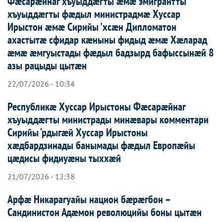
Фæсарæйнаг хъуыддæгты æмæ эмигрантты
хъуыддæгты фæдыл министрадмæ Хуссар
Ирыстон æмæ Сирийы 'хсæн Дипломатон
ахастытæ сфидар кæныны фидыд æмæ Хæларад
æмæ æмгуыстады фæдыл бадзырд бафыссынæй 8
азы рацыды цытæн
22/07/2026 - 10:34
Республикæ Хуссар Ирыстоны Фæсарæйнаг
хъуыддæгты министрады минæвары комментари
Сирийы ‘рдыгæй Хуссар Ирыcтоны
хæдбардзинады банымады фæдыл Европæйы
цæдисы фидиуæны тыххæй
21/07/2026 - 12:38
Арфæ Никарагуайы национ бæрæгбон –
Сандинистон Адæмон революцийы боны цытæн