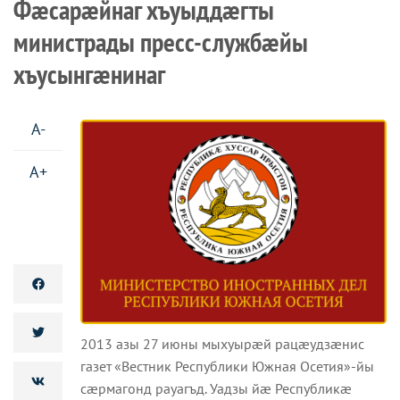
Фæсарæйнаг хъуыддæгты
министрады пресс-службæйы
хъусынгæнинаг
A-
A+
2013 азы 27 июны мыхуырæй рацæудзæнис
газет «Вестник Республики Южная Осетия»-йы
сæрмагонд рауагъд. Уадзы йæ Республикæ