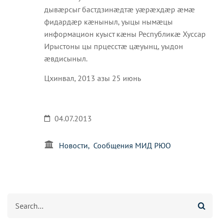
дывæрсыг бастдзинæдтæ уæрæхдæр æмæ
фидардæр кæныныл, уыцы нымæцы
информацион куыст кæны Республикæ Хуссар
Ирыстоны цы прцесстæ цæуынц, уыдон
æвдисыныл.
Цхинвал, 2013 азы 25 июнь
04.07.2013
Новости
Сообщения МИД РЮО
Агуырд