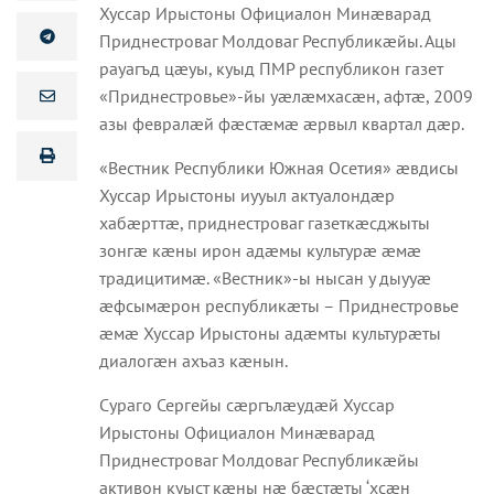
Хуссар Ирыстоны Официалон Минæварад
Приднестроваг Молдоваг Республикæйы. Ацы
рауагъд цæуы, куыд ПМР республикон газет
«Приднестровье»-йы уæлæмхасæн, афтæ, 2009
азы февралæй фæстæмæ æрвыл квартал дæр.
«Вестник Республики Южная Осетия» æвдисы
Хуссар Ирыстоны иууыл актуалондæр
хабæрттæ, приднестроваг газеткæсджыты
зонгæ кæны ирон адæмы культурæ æмæ
традицитимæ. «Вестник»-ы нысан у дыууæ
æфсымæрон республикæты – Приднестровье
æмæ Хуссар Ирыстоны адæмты культурæты
диалогæн ахъаз кæнын.
Сураго Сергейы сæргълæудæй Хуссар
Ирыстоны Официалон Минæварад
Приднестроваг Молдоваг Республикæйы
активон куыст кæны нæ бæстæты ‘хсæн