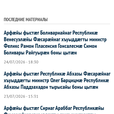
ПОСЛЕДНИЕ МАТЕРИАЛЫ
Арфæйы фыстæг Боливариайнаг Республикæ
Венесуэлæйы Фæсарæйнаг хъуыддæгты министр
Феликс Рамон Пласенсия Гонсалесмæ Симон
Боливары Райгуырæн боны цытæн
24/07/2026 - 18:30
Арфæйы фыстæг Республикæ Абхазы Фæсарæйнаг
хъуыддæгты министр Олег Барцицмæ Республикæ
Абхазы Паддзахадон тырысайы боны цытæн
23/07/2026 - 15:31
Арфæйы фыстæг Сириаг Араббаг Республикæйы