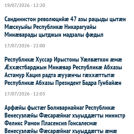
19/07/2026 - 12:20
Сандинистон революцийæ 47 азы рацыды цытæн
Мæскуыйы Республикæ Никарагуайы
Минæварады цытджын мадзалы фæдыл
17/07/2026 - 22:00
Республикæ Хуссар Ирыстоны Уæлвæткон æмæ
Æххæстбарджын Минæвар Республикæ Абхазы
Астамур Кация радта æууæнчы гæххæттытæ
Республикæ Абхазы Президент Бадра Гунбайæн
17/07/2026 - 12:03
Арфæйы фыстæг Боливариайнаг Республикæ
Венесуэлæйы Фæсарæйнаг хъуыддæгты министр
Феликс Рамон Пласенсия Гонсалесмæ
Венесуэлæйы Фæсарæйнаг хъуыддæгты æмæ