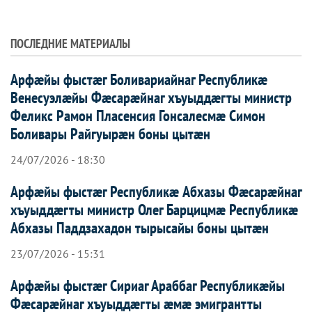
ПОСЛЕДНИЕ МАТЕРИАЛЫ
Арфæйы фыстæг Боливариайнаг Республикæ
Венесуэлæйы Фæсарæйнаг хъуыддæгты министр
Феликс Рамон Пласенсия Гонсалесмæ Симон
Боливары Райгуырæн боны цытæн
24/07/2026 - 18:30
Арфæйы фыстæг Республикæ Абхазы Фæсарæйнаг
хъуыддæгты министр Олег Барцицмæ Республикæ
Абхазы Паддзахадон тырысайы боны цытæн
23/07/2026 - 15:31
Арфæйы фыстæг Сириаг Араббаг Республикæйы
Фæсарæйнаг хъуыддæгты æмæ эмигрантты