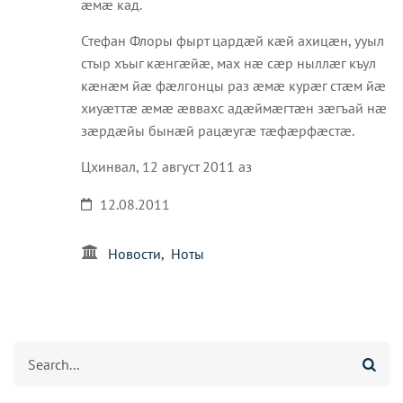
æмæ кад.
Стефан Флоры фырт цардæй кæй ахицæн, ууыл
стыр хъыг кæнгæйæ, мах нæ сæр ныллæг къул
кæнæм йæ фæлгонцы раз æмæ курæг стæм йæ
хиуæттæ æмæ æввахс адæймæгтæн зæгъай нæ
зæрдæйы бынæй рацæугæ тæфæрфæстæ.
Цхинвал, 12 август 2011 аз
12.08.2011
Новости
Ноты
Агуырд