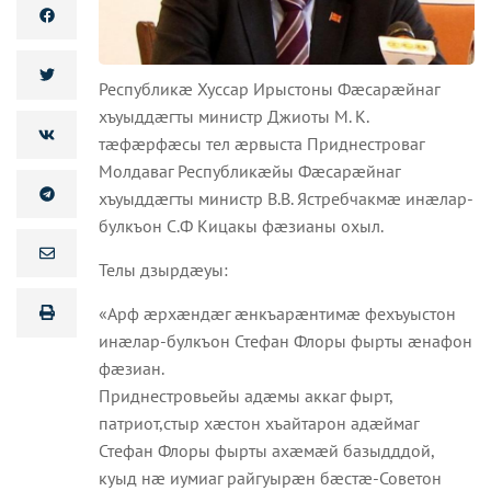
Республикæ Хуссар Ирыстоны Фæсарæйнаг
хъуыддæгты министр Джиоты М. К.
тæфæрфæсы тел æрвыста Приднестроваг
Молдаваг Республикæйы Фæсарæйнаг
хъуыддæгты министр В.В. Ястребчакмæ инæлар-
булкъон С.Ф Кицакы фæзианы охыл.
Телы дзырдæуы:
«Арф æрхæндæг æнкъарæнтимæ фехъуыстон
инæлар-булкъон Стефан Флоры фырты æнафон
фæзиан.
Приднестровьейы адæмы аккаг фырт,
патриот,стыр хæстон хъайтарон адæймаг
Стефан Флоры фырты ахæмæй базыдддой,
куыд нæ иумиаг райгуырæн бæстæ-Советон