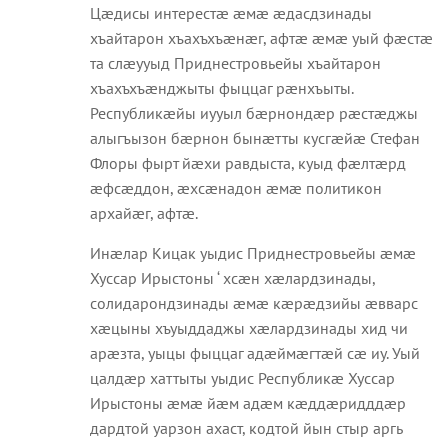
Цæдисы интерестæ æмæ æдасдзинады
хъайтарон хъахъхъæнæг, афтæ æмæ уый фæстæ
та слæууыд Приднестровьейы хъайтарон
хъахъхъæнджыты фыццаг рæнхъыты.
Республикæйы иууыл бæрнондæр рæстæджы
алыгъызон бæрнон бынæтты кусгæйæ Стефан
Флоры фырт йæхи равдыста, куыд фæлтæрд
æфсæддон, æхсæнадон æмæ политикон
архайæг, афтæ.
Инæлар Кицак уыдис Приднестровьейы æмæ
Хуссар Ирыстоны ‘ хсæн хæлардзинады,
солидарондзинады æмæ кæрæдзийы æвварс
хæцыны хъуыддаджы хæлардзинады хид чи
арæзта, уыцы фыццаг адæймæгтæй сæ иу. Уый
цалдæр хаттыты уыдис Республикæ Хуссар
Ирыстоны æмæ йæм адæм кæддæридддæр
дардтой уарзон ахаст, кодтой йын стыр аргь