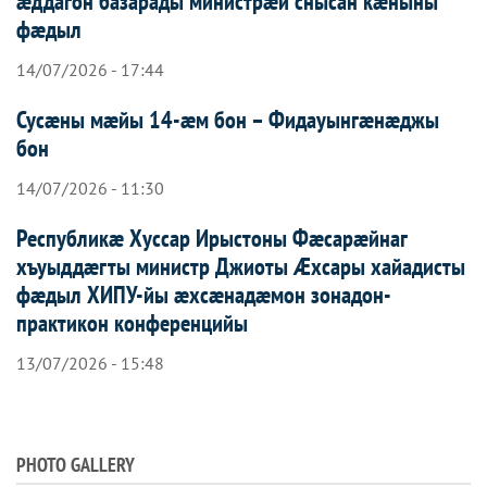
æддагон базарады министрæй снысан кæныны
фæдыл
14/07/2026 - 17:44
Сусæны мæйы 14-æм бон – Фидауынгæнæджы
бон
14/07/2026 - 11:30
Республикæ Хуссар Ирыстоны Фæсарæйнаг
хъуыддæгты министр Джиоты Æхсары хайадисты
фæдыл ХИПУ-йы æхсæнадæмон зонадон-
практикон конференцийы
13/07/2026 - 15:48
PHOTO GALLERY