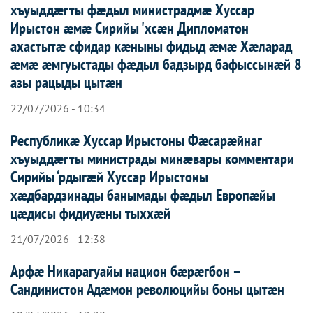
хъуыддæгты фæдыл министрадмæ Хуссар
Ирыстон æмæ Сирийы 'хсæн Дипломатон
ахастытæ сфидар кæныны фидыд æмæ Хæларад
æмæ æмгуыстады фæдыл бадзырд бафыссынæй 8
азы рацыды цытæн
22/07/2026 - 10:34
Республикæ Хуссар Ирыстоны Фæсарæйнаг
хъуыддæгты министрады минæвары комментари
Сирийы ‘рдыгæй Хуссар Ирыcтоны
хæдбардзинады банымады фæдыл Европæйы
цæдисы фидиуæны тыххæй
21/07/2026 - 12:38
Арфæ Никарагуайы национ бæрæгбон –
Сандинистон Адæмон революцийы боны цытæн