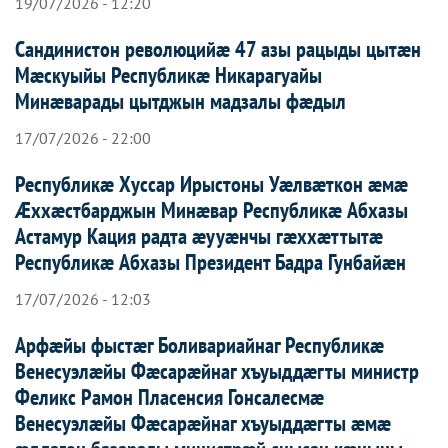
19/07/2026 - 12:20
Сандинистон революцийæ 47 азы рацыды цытæн
Мæскуыйы Республикæ Никарагуайы
Минæварады цытджын мадзалы фæдыл
17/07/2026 - 22:00
Республикæ Хуссар Ирыстоны Уæлвæткон æмæ
Æххæстбарджын Минæвар Республикæ Абхазы
Астамур Кация радта æууæнчы гæххæттытæ
Республикæ Абхазы Президент Бадра Гунбайæн
17/07/2026 - 12:03
Арфæйы фыстæг Боливариайнаг Республикæ
Венесуэлæйы Фæсарæйнаг хъуыддæгты министр
Феликс Рамон Пласенсия Гонсалесмæ
Венесуэлæйы Фæсарæйнаг хъуыддæгты æмæ