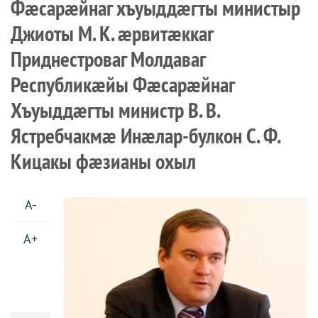
Фæсарæйнаг хъуыддæгты министыр
Джиоты М. К. æрвитæккаг
Приднестроваг Молдаваг
Республикæйы Фæсарæйнаг
Хъуыддæгты министр В. В.
Ястребчакмæ Инæлар-булкон С. Ф.
Кицакы фæзианы охыл
A-
A+