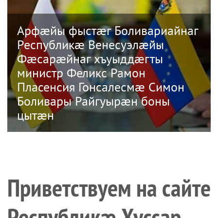
Арфæйы фыстæг Боливариайнаг
Республикæ Венесуэлæйы
Фæсарæйнаг хъуыддæгты
министр Феликс Рамон
Пласенсия Гонсалесмæ Симон
Боливары Райгуырæн боны
цытæн
Приветствуем на сайте
Республикæ Хуссар