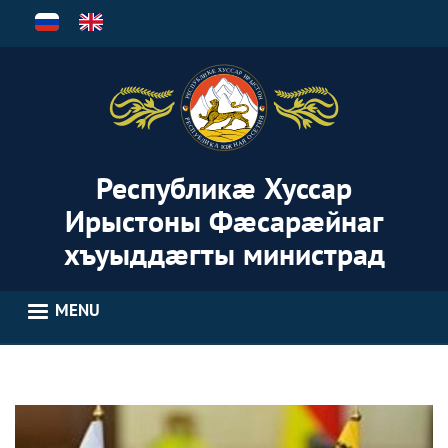
Skip
to
main
content
Республикæ Хуссар
Ирыстоны Фæсарæйнаг
хъуыддæгты министрад
MENU