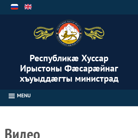
Skip
to
main
content
Республикæ Хуссар
Ирыстоны Фæсарæйнаг
хъуыддæгты министрад
MENU
Видео