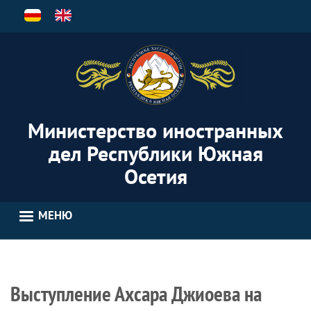
Перейти
к
основному
содержанию
Министерство иностранных
дел Республики Южная
Осетия
МЕНЮ
Выступление Ахсара Джиоева на