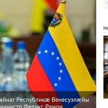
PH
айнаг Республикæ Венесуэлæйы
министр Феликс Рамон