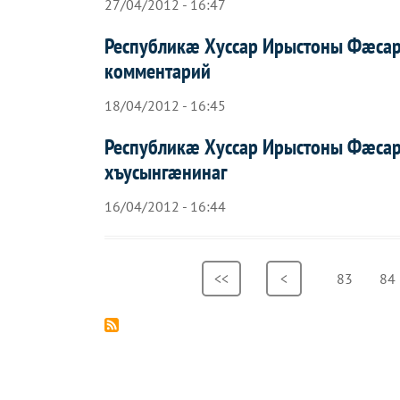
27/04/2012 - 16:47
Республикæ Хуссар Ирыстоны Фæса
комментарий
18/04/2012 - 16:45
Республикæ Хуссар Ирыстоны Фæса
хъусынгæнинаг
16/04/2012 - 16:44
Pagination
First
<<
Previous
<
Page
83
Pa
84
page
page