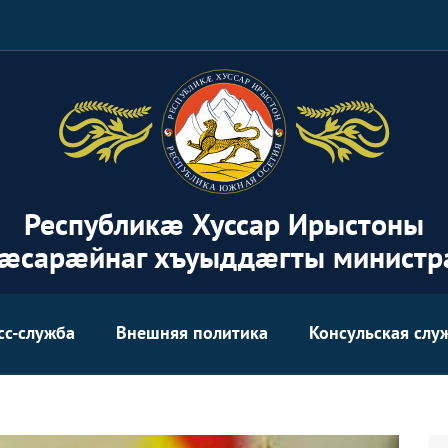
Республикæ Хуссар Ирыстоны
æсарæйнаг хъуыддæгты министр
сс-служба
Внешняя политика
Консульская слу
Аг