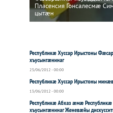
Пласенсия Гонсалесмæ Си
цытæн
Республикæ Хуссар Ирыстоны Фæса
хъусынгæнинаг
23/06/2012 - 00:00
Республикæ Хуссар Ирыстоны минæ
13/06/2012 - 00:00
Республикæ Абхаз æмæ Республикæ
хъусынгæнинаг Женевæйы дискусси