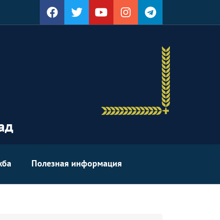
ад
жба
Полезная информация
уырд