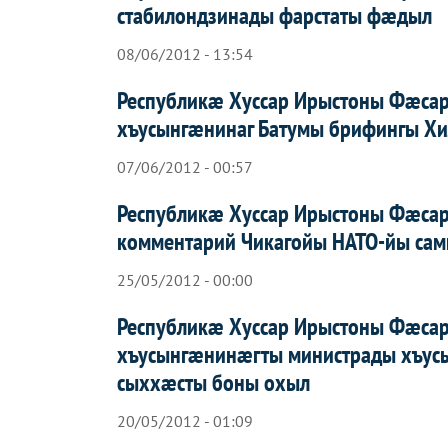
стабилондзинады фарстаты фæдыл
08/06/2012 - 13:54
Республикæ Хуссар Ирыстоны Фæса
хъусынгæнинаг Батумы брифингы Х
07/06/2012 - 00:57
Республикæ Хуссар Ирыстоны Фæса
комментарий Чикагойы НАТО-йы са
25/05/2012 - 00:00
Республикæ Хуссар Ирыстоны Фæса
хъусынгæнинæгты министрады хъусы
сыххæсты боны охыл
20/05/2012 - 01:09