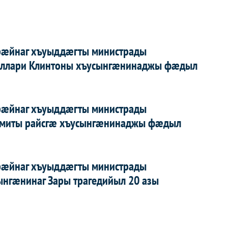
рæйнаг хъуыддæгты министрады
иллари Клинтоны хъусынгæнинаджы фæдыл
рæйнаг хъуыддæгты министрады
ммиты райсгæ хъусынгæнинаджы фæдыл
рæйнаг хъуыддæгты министрады
нгæнинаг Зары трагедийыл 20 азы