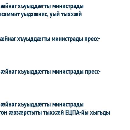
рæйнаг хъуыддæгты министрады
ысаммит уыдзæнис, уый тыххæй
æйнаг хъуыддæгты министрады пресс-
æйнаг хъуыддæгты министрады пресс-
рæйнаг хъуыддæгты министрады
тон æвзæрстыты тыххæй ЕЦПА-йы хыгъды