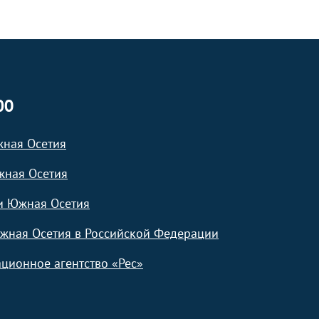
ЮО
жная Осетия
жная Осетия
и Южная Осетия
жная Осетия в Российской Федерации
ционное агентство «Рес»