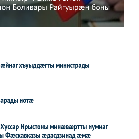
мон Боливары Райгуырæн боны
рæйнаг хъуыддæгты министрады
варады нотæ
 Хуссар Ирыстоны минæвæртты иумиаг
ты Фæскавказы æдасдзинад æмæ