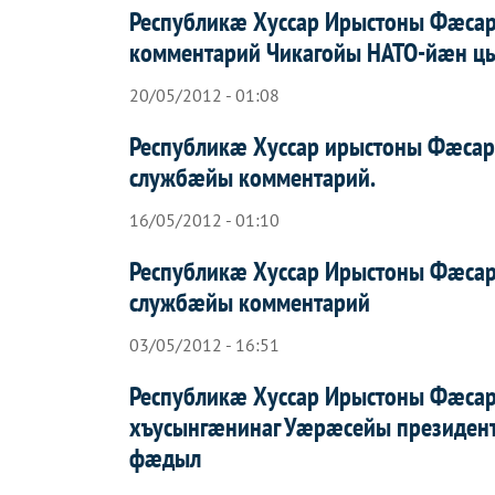
Республикæ Хуссар Ирыстоны Фæса
комментарий Чикагойы НАТО-йæн ц
20/05/2012 - 01:08
Республикæ Хуссар ирыстоны Фæсар
службæйы комментарий.
16/05/2012 - 01:10
Республикæ Хуссар Ирыстоны Фæсар
службæйы комментарий
03/05/2012 - 16:51
Республикæ Хуссар Ирыстоны Фæса
хъусынгæнинаг Уæрæсейы президен
фæдыл