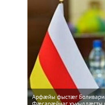
Арфæйы фыстæг Боливари
Фæсарæйнаг хъуыддæгты 