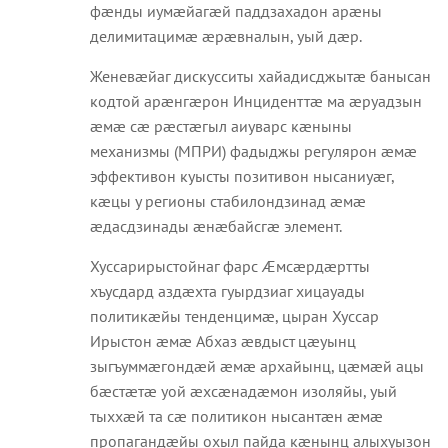
фæнды иумæйагæй паддзахадон арæны
делимитацимæ æрæвналын, уый дæр.
Женевæйаг дискусситы хайадисджытæ банысан
кодтой арæнгæрон Инциденттæ ма æруадзын
æмæ сæ рæстæгыл аиуварс кæныны
механизмы (МПРИ) фадыджы регулярон æмæ
эффективон куысты позитивон нысаниуæг,
кæцы у регионы стабилондзинад æмæ
æдасдзинады æнæбайсгæ элемент.
Хуссарирыстойнаг фарс Æмсæрдæртты
хъусдард аздæхта гуырдзиаг хицауады
политикæйы тенденцимæ, цыран Хуссар
Ирыстон æмæ Абхаз æвдыст цæуынц
зыгъуммæгондæй æмæ архайынц, цæмæй ацы
бæстæтæ уой æхсæнадæмон изоляйы, уый
тыххæй та сæ политикон нысантæн æмæ
пропагандæйы охыл пайда кæнынц алыхуызон