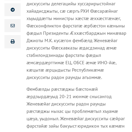
дискусситы делегацийы хуссарирыстойнаг
хайадисджыты, сæ сæргъ РХИ Фæсарæйнаг
хъуыддæгты министры хæстæ æххæстгæнæг,
Фæсконфликтон фарстатæ æрбæстон кæныны
фæдыл Президенты Æххæстбарджын минæвар
Джиоты М.К. кусæгон фембæлд Женевæйаг
дискусситы Фæскавказы æдасдзинад æмæ
стабилондзинады фарстаты фæдыл
æмсæрдæрттимæ ЕЦ, ОБСЕ æмæ ИНО-йæ,
кæцытæ æрцыдысты Республикæмæ
дискусситы радон раунды агъоммæ.
Фембæлды рæстæджы бæстонæй
æрдзырдæуыд 20-21 июнмæ снысангод
Женевæйаг дискусситы радон раунды
рæстæджы ныхас цы проблемæтыл хъуамæ
цæуа, уыдоныл. Женевæйаг дискусситы сæйраг
фарстайæ зайы бакуыст юридикон тых кæмæн