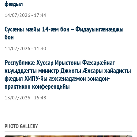
фæдыл
14/07/2026 - 17:44
Сусæны мæйы 14-æм бон – Фидауынгæнæджы
бон
14/07/2026 - 11:30
Республикæ Хуссар Ирыстоны Фæсарæйнаг
хъуыддæгты министр Джиоты Æхсары хайадисты
фæдыл ХИПУ-йы æхсæнадæмон зонадон-
практикон конференцийы
13/07/2026 - 15:48
PHOTO GALLERY