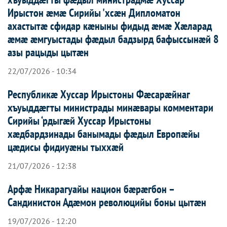
Ирыстон æмæ Сирийы 'хсæн Дипломатон
ахастытæ сфидар кæныны фидыд æмæ Хæларад
æмæ æмгуыстады фæдыл бадзырд бафыссынæй 8
азы рацыды цытæн
22/07/2026 - 10:34
Республикæ Хуссар Ирыстоны Фæсарæйнаг
хъуыддæгты министрады минæвары комментари
Сирийы ‘рдыгæй Хуссар Ирыcтоны
хæдбардзинады банымады фæдыл Европæйы
цæдисы фидиуæны тыххæй
21/07/2026 - 12:38
Арфæ Никарагуайы национ бæрæгбон –
Сандинистон Адæмон революцийы боны цытæн
19/07/2026 - 12:20