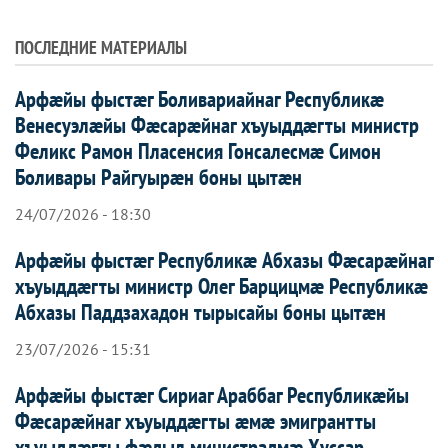
ПОСЛЕДНИЕ МАТЕРИАЛЫ
Арфæйы фыстæг Боливариайнаг Республикæ
Венесуэлæйы Фæсарæйнаг хъуыддæгты министр
Феликс Рамон Пласенсия Гонсалесмæ Симон
Боливары Райгуырæн боны цытæн
24/07/2026 - 18:30
Арфæйы фыстæг Республикæ Абхазы Фæсарæйнаг
хъуыддæгты министр Олег Барцицмæ Республикæ
Абхазы Паддзахадон тырысайы боны цытæн
23/07/2026 - 15:31
Арфæйы фыстæг Сириаг Араббаг Республикæйы
Фæсарæйнаг хъуыддæгты æмæ эмигрантты
хъуыддæгты фæдыл министрадмæ Хуссар