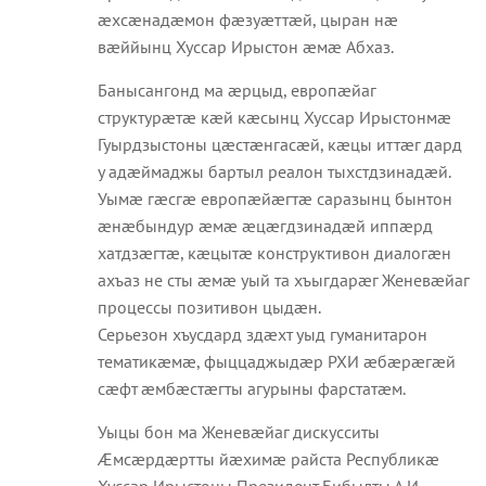
æхсæнадæмон фæзуæттæй, цыран нæ
вæййынц Хуссар Ирыстон æмæ Абхаз.
Банысангонд ма æрцыд, европæйаг
структурæтæ кæй кæсынц Хуссар Ирыстонмæ
Гуырдзыстоны цæстæнгасæй, кæцы иттæг дард
у адæймаджы бартыл реалон тыхстдзинадæй.
Уымæ гæсгæ европæйæгтæ саразынц бынтон
æнæбындур æмæ æцæгдзинадæй иппæрд
хатдзæгтæ, кæцытæ конструктивон диалогæн
ахъаз не сты æмæ уый та хъыгдарæг Женевæйаг
процессы позитивон цыдæн.
Серьезон хъусдард здæхт уыд гуманитарон
тематикæмæ, фыццаджыдæр РХИ æбæрæгæй
сæфт æмбæстæгты агурыны фарстатæм.
Уыцы бон ма Женевæйаг дискусситы
Æмсæрдæртты йæхимæ райста Республикæ
Хуссар Ирыстоны Президент Бибылты А.И.