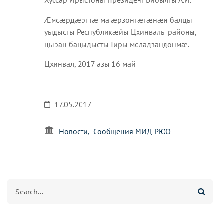
Æмсæрдæрттæ ма æрзонгæгæнæн балцы
уыдысты Республикæйы Цхинвалы районы,
цыран бацыдысты Тиры моладзандонмæ.
Цхинвал, 2017 азы 16 май
17.05.2017
Новости
Сообщения МИД РЮО
Агуырд