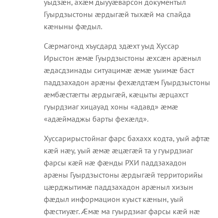
уыдзæн, ахæм дыууæварсон документыл
Гуырдзыстоны æрдыгæй тыхæй ма спайда
кæныны фæдыл.
Сæрмагонд хъусдард здæхт уыд Хуссар
Ирыстон æмæ Гуырдзыстоны æхсæн арæныл
æдасдзинады ситуацимæ æмæ уыимæ баст
паддзахадон арæны фехæлдтæм Гуырдзыстоны
æмбæстæгты æрдыгæй, кæцыты æрцахст
гуырдзиаг хицауад хоны «адавд» æмæ
«адæймаджы барты фехæлд».
Хуссарирыстойнаг фарс бахахх кодта, уый афтæ
кæй нæу, уый æмæ æцæгæй та у гуырдзиаг
фарсы кæй нæ фæнды РХИ паддзахадон
арæны Гуырдзыстоны æрдыгæй территорийы
цæрджытимæ паддзахадон арæныл хизын
фæдыл информацион куыст кæнын, уый
фæстиуæг. Æмæ ма гуырдзиаг фарсы кæй нæ