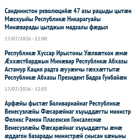
Сандинистон революцийæ 47 азы рацыды цытæн
Мæскуыйы Республикæ Никарагуайы
Минæварады цытджын мадзалы фæдыл
17/07/2026 - 22:00
Республикæ Хуссар Ирыстоны Уæлвæткон æмæ
Æххæстбарджын Минæвар Республикæ Абхазы
Астамур Кация радта æууæнчы гæххæттытæ
Республикæ Абхазы Президент Бадра Гунбайæн
17/07/2026 - 12:03
Арфæйы фыстæг Боливариайнаг Республикæ
Венесуэлæйы Фæсарæйнаг хъуыддæгты министр
Феликс Рамон Пласенсия Гонсалесмæ
Венесуэлæйы Фæсарæйнаг хъуыддæгты æмæ
æддагон базарады министрæй снысан кæныны