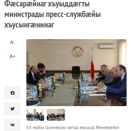
Фæсарæйнаг хъуыддæгты
министрады пресс-службæйы
хъусынгæнинаг
A-
A+
16 майы Цхинвалы уагъд æрцыд Женевæйаг