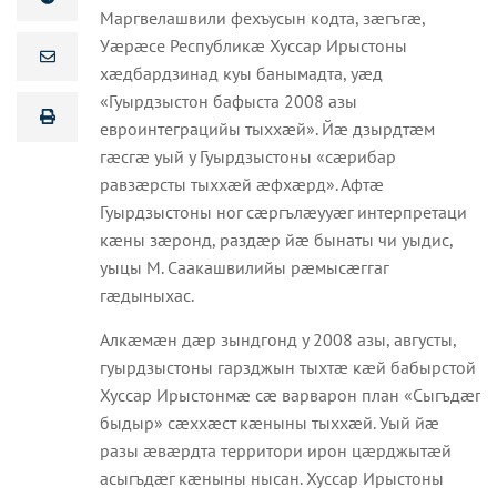
Маргвелашвили фехъусын кодта, зæгъгæ,
Уæрæсе Республикæ Хуссар Ирыстоны
хæдбардзинад куы банымадта, уæд
«Гуырдзыстон бафыста 2008 азы
евроинтеграцийы тыххæй». Йæ дзырдтæм
гæсгæ уый у Гуырдзыстоны «сæрибар
равзæрсты тыххæй æфхæрд». Афтæ
Гуырдзыстоны ног сæргълæууæг интерпретаци
кæны зæронд, раздæр йæ бынаты чи уыдис,
уыцы М. Саакашвилийы рæмысæггаг
гæдыныхас.
Алкæмæн дæр зындгонд у 2008 азы, августы,
гуырдзыстоны гарзджын тыхтæ кæй бабырстой
Хуссар Ирыстонмæ сæ варварон план «Сыгъдæг
быдыр» сæххæст кæныны тыххæй. Уый йæ
разы æвæрдта территори ирон цæрджытæй
асыгъдæг кæныны нысан. Хуссар Ирыстоны