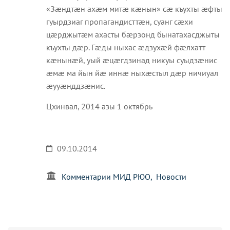
«Зæндтæн ахæм митæ кæнын» сæ къухты æфты
гуырдзиаг пропагандисттæн, суанг сæхи
цæрджытæм ахасты бæрзонд бынатахасджыты
къухты дæр. Гæды ныхас æдзухæй фæлхатт
кæнынæй, уый æцæгдзинад никуы суыдзæнис
æмæ ма йын йæ иннæ ныхæстыл дæр ничиуал
æууæнддзæнис.
Цхинвал, 2014 азы 1 октябрь
09.10.2014
Комментарии МИД РЮО
Новости