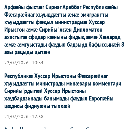
Арфæйы фыстæг Сириаг Араббаг Республикæйы
Фæсарæйнаг хъуыддæгты æмæ эмигрантты
хъуыддæгты фæдыл министрадмæ Хуссар
Ирыстон æмæ Сирийы 'хсæн Дипломатон
ахастытæ сфидар кæныны фидыд æмæ Хæларад
æмæ æмгуыстады фæдыл бадзырд бафыссынæй 8
азы рацыды цытæн
22/07/2026 - 10:34
Республикæ Хуссар Ирыстоны Фæсарæйнаг
хъуыддæгты министрады минæвары комментари
Сирийы ‘рдыгæй Хуссар Ирыcтоны
хæдбардзинады банымады фæдыл Европæйы
цæдисы фидиуæны тыххæй
21/07/2026 - 12:38