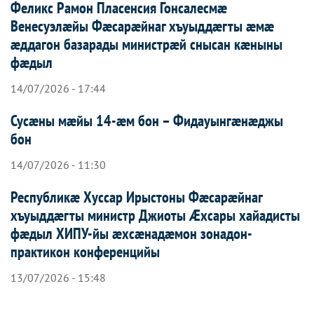
Феликс Рамон Пласенсия Гонсалесмæ
Венесуэлæйы Фæсарæйнаг хъуыддæгты æмæ
æддагон базарады министрæй снысан кæныны
фæдыл
14/07/2026 - 17:44
Сусæны мæйы 14-æм бон – Фидауынгæнæджы
бон
14/07/2026 - 11:30
Республикæ Хуссар Ирыстоны Фæсарæйнаг
хъуыддæгты министр Джиоты Æхсары хайадисты
фæдыл ХИПУ-йы æхсæнадæмон зонадон-
практикон конференцийы
13/07/2026 - 15:48