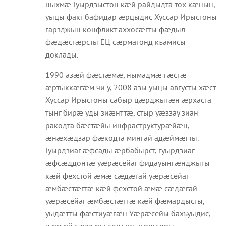
ныхмæ Гуырдзыстон кæй райдыдта тох кæнын,
уыцы факт бафидар æрцыдис Хуссар Ирыстоны
гарзджын конфликт аххосæгты фæдыл
фæдæсгæрсты ЕЦ сæрмагонд къамисы
доклады.
1990 азæй фæстæмæ, нымадмæ гæсгæ
æртыккæгæм чи у, 2008 азы уыцы августы хæст
Хуссар Ирыстоны сабыр цæрджытæн æрхаста
тынг бирæ уды зиæнттæ, стыр уæззау зиан
ракодта бæстæйы инфраструктурæйæн,
æнæхæдзар фæкодта мингай адæймæгты.
Гуырдзиаг æфсады æрбабырст, гуырдзиаг
æфсæддонтæ уæрæсейаг фидауынгæнджыты
кæй фехстой æмæ сæдæгай уæрæсейаг
æмбæстæгтæ кæй фехстой æмæ сæдæгай
уæрæсейаг æмбæстæгтæ кæй фæмардысты,
уыдæтты фæстиуæгæн Уæрæсейы бахъуыдис,
цæмæй сæххæст кодтаит агрессоры