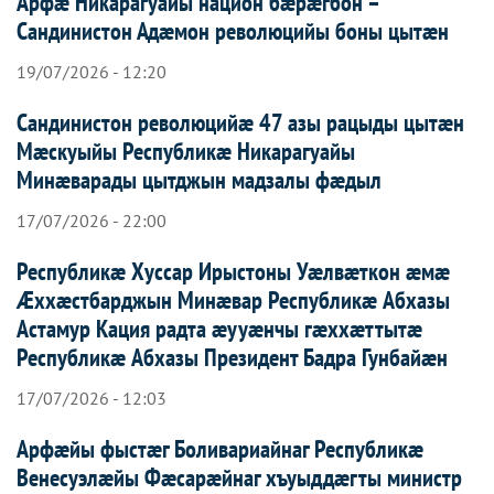
Арфæ Никарагуайы национ бæрæгбон –
Сандинистон Адæмон революцийы боны цытæн
19/07/2026 - 12:20
Сандинистон революцийæ 47 азы рацыды цытæн
Мæскуыйы Республикæ Никарагуайы
Минæварады цытджын мадзалы фæдыл
17/07/2026 - 22:00
Республикæ Хуссар Ирыстоны Уæлвæткон æмæ
Æххæстбарджын Минæвар Республикæ Абхазы
Астамур Кация радта æууæнчы гæххæттытæ
Республикæ Абхазы Президент Бадра Гунбайæн
17/07/2026 - 12:03
Арфæйы фыстæг Боливариайнаг Республикæ
Венесуэлæйы Фæсарæйнаг хъуыддæгты министр