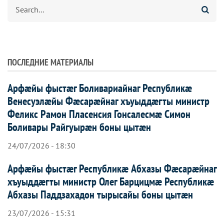
Агуырд
ПОСЛЕДНИЕ МАТЕРИАЛЫ
Арфæйы фыстæг Боливариайнаг Республикæ
Венесуэлæйы Фæсарæйнаг хъуыддæгты министр
Феликс Рамон Пласенсия Гонсалесмæ Симон
Боливары Райгуырæн боны цытæн
24/07/2026 - 18:30
Арфæйы фыстæг Республикæ Абхазы Фæсарæйнаг
хъуыддæгты министр Олег Барцицмæ Республикæ
Абхазы Паддзахадон тырысайы боны цытæн
23/07/2026 - 15:31