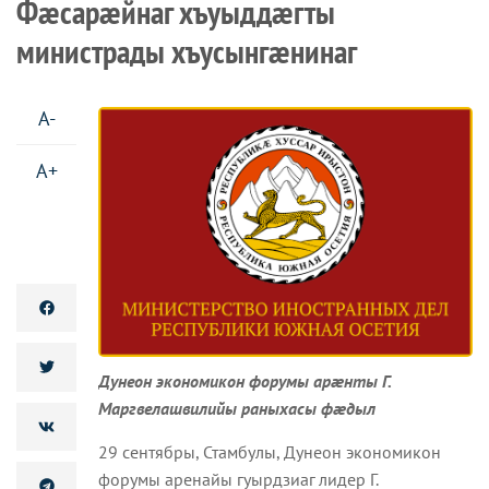
Фæсарæйнаг хъуыддæгты
министрады хъусынгæнинаг
A-
A+
Дунеон экономикон форумы арæнты Г.
Маргвелашвилийы раныхасы фæдыл
29 сентябры, Стамбулы, Дунеон экономикон
форумы аренайы гуырдзиаг лидер Г.