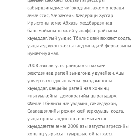
сабырдзинадмæ чи ‘ркодтаит, ахæм операци
æмæ ссис, Уæрæсейы Федераци Хуссар
Ирыстоны æмæ Абхазы хæдбардзинад
банымайыны тыххæй уынаффæ райсыны
хъуыддаг. Уый уыдис, Тбилис кæй æххæст кодта,
уыцы æдзухон хæсты тасдзинадæй фервæзыны
иунæг-иу амал.
2008 азы августы райдианы тыххæй
рæстдзинад рагæй зындгонд у дунейæн. Ацы
уавæр вазыгджын кæны Гуырдзыстоны
хъуыддаг, кæцыйы рагæй нал хонынц
«ныгуылæйнаг демократийы цырагъдар».
Фæлæ Тбилисы нæ уадзынц сæ æдзухон,
Саакашвилийы режим кæй æрхъуыды кодта,
уыцы пропагандистон æрымысæггаг
хъуыддæгтæ æмæ 2008 азы августы агрессийы
хонынц уырыссаг-гуырдзыстойнаг хæст.