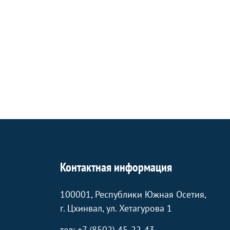
Контактная информация
100001, Республики Южная Осетия,
г. Цхинвал, ул. Хетагурова 1
тел: +7 (8502) 45-22-43.