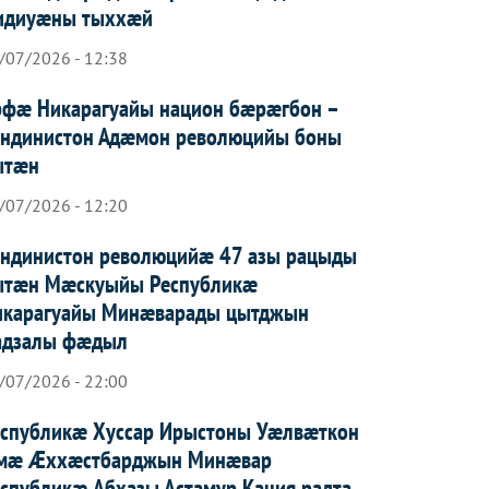
идиуæны тыххæй
/07/2026 - 12:38
рфæ Никарагуайы национ бæрæгбон –
андинистон Адæмон революцийы боны
ытæн
/07/2026 - 12:20
андинистон революцийæ 47 азы рацыды
ытæн Мæскуыйы Республикæ
икарагуайы Минæварады цытджын
адзалы фæдыл
/07/2026 - 22:00
еспубликæ Хуссар Ирыстоны Уæлвæткон
мæ Æххæстбарджын Минæвар
спубликæ Абхазы Астамур Кация радта