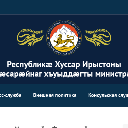
Республикæ Хуссар Ирыстоны
æсарæйнаг хъуыддæгты министр
сс-служба
Внешняя политика
Консульская слу
Аг