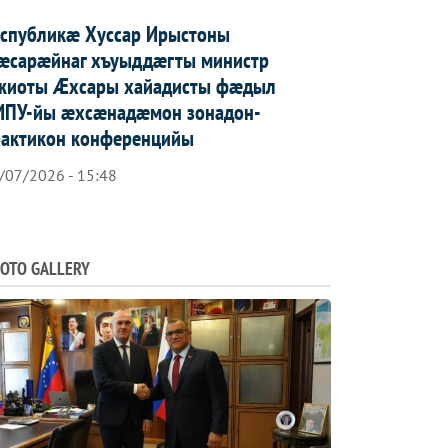
еспубликæ Хуссар Ирыстоны
æсарæйнаг хъуыддæгты министр
жиоты Æхсары хайадисты фæдыл
ИПУ-йы æхсæнадæмон зонадон-
рактикон конференцийы
/07/2026 - 15:48
OTO GALLERY