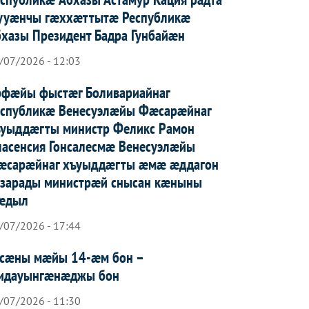
ууæнчы гæххæттытæ Республикæ
хазы Президент Бадра Гунбайæн
/07/2026 - 12:03
рфæйы фыстæг Боливариайнаг
еспубликæ Венесуэлæйы Фæсарæйнаг
ъуыддæгты министр Феликс Рамон
асенсия Гонсалесмæ Венесуэлæйы
æсарæйнаг хъуыддæгты æмæ æддагон
азарады министрæй снысан кæныны
æдыл
/07/2026 - 17:44
усæны мæйы 14-æм бон –
идауынгæнæджы бон
/07/2026 - 11:30