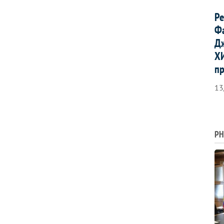
Р
Ф
Д
Х
п
13
PH