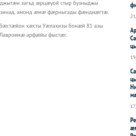
джытæн загъд æрцæуой стыр бузныджы
ф
зинад, амонд æмæ фæрныгады фæндиæгтæ.
21
бæстæйон хæсты Уæлахизы бонæй 81 азы
А
 Лавровмæ арфæйы фыстæг.
С
ц
19
С
ц
Н
м
17
Р
æ
Ре