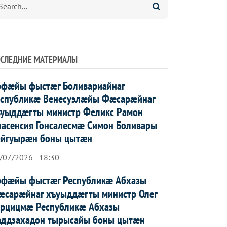
СЛЕДНИЕ МАТЕРИАЛЫ
рфæйы фыстæг Боливариайнаг
еспубликæ Венесуэлæйы Фæсарæйнаг
ъуыддæгты министр Феликс Рамон
асенсия Гонсалесмæ Симон Боливары
айгуырæн боны цытæн
/07/2026 - 18:30
рфæйы фыстæг Республикæ Абхазы
æсарæйнаг хъуыддæгты министр Олег
арцицмæ Республикæ Абхазы
аддзахадон тырысайы боны цытæн