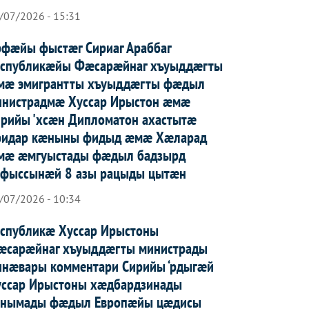
/07/2026 - 15:31
рфæйы фыстæг Сириаг Араббаг
еспубликæйы Фæсарæйнаг хъуыддæгты
мæ эмигрантты хъуыддæгты фæдыл
инистрадмæ Хуссар Ирыстон æмæ
рийы 'хсæн Дипломатон ахастытæ
фидар кæныны фидыд æмæ Хæларад
мæ æмгуыстады фæдыл бадзырд
афыссынæй 8 азы рацыды цытæн
/07/2026 - 10:34
еспубликæ Хуссар Ирыстоны
æсарæйнаг хъуыддæгты министрады
инæвары комментари Сирийы ‘рдыгæй
уссар Ирыcтоны хæдбардзинады
анымады фæдыл Европæйы цæдисы