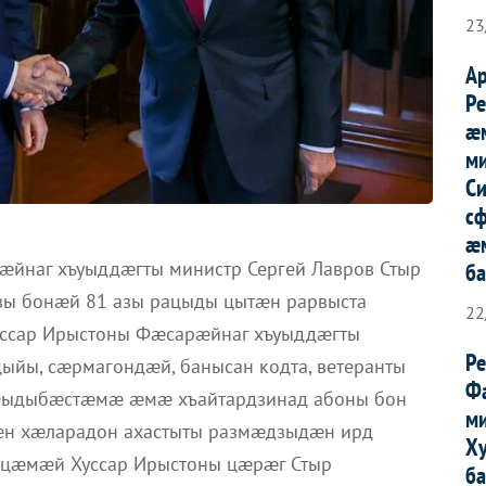
23
А
Р
æ
м
Си
с
æ
наг хъуыддæгты министр Сергей Лавров Стыр
б
ы бонæй 81 азы рацыды цытæн рарвыста
22
уссар Ирыстоны Фæсарæйнаг хъуыддæгты
Р
йы, сæрмагондæй, банысан кодта, ветеранты
Ф
зт Фыдыбæстæмæ æмæ хъайтардзинад абоны бон
м
сæн хæларадон ахастыты размæдзыдæн ирд
Х
 цæмæй Хуссар Ирыстоны цæрæг Стыр
б