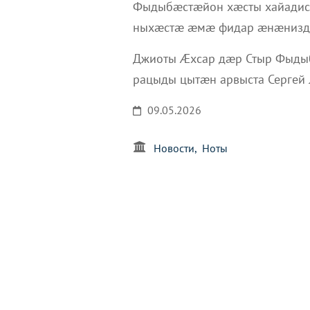
Фыдыбæстæйон хæсты хайадис
ныхæстæ æмæ фидар æнæнизд
Джиоты Æхсар дæр Стыр Фыды
рацыды цытæн арвыста Сергей
09.05.2026
Новости
Ноты