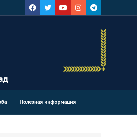
ад
жба
Полезная информация
уырд