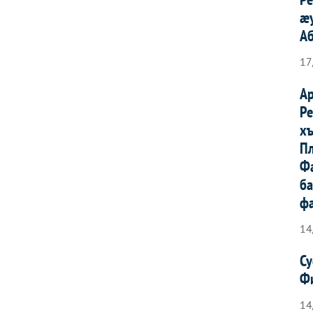
æ
Аб
17
А
Р
х
Пл
Ф
б
ф
14
С
Ф
14