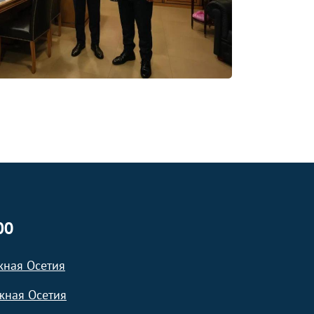
ЮО
жная Осетия
жная Осетия