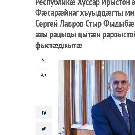
Республикæ Хуссар Ирысто
Фæсарæйнаг хъуыддæгты ми
Сергей Лавров Стыр Фыдыбæ
азы рацыды цытæн рарвыст
фыстæджытæ
A-
A+