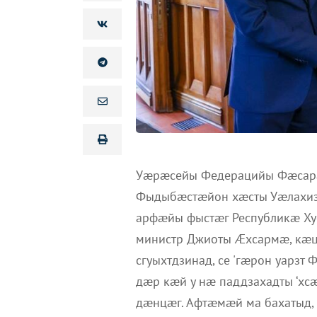
Уæрæсейы Федерацийы Фæсарæй
Фыдыбæстæйон хæсты Уæлахиз
арфæйы фыстæг Республикæ Х
министр Джиоты Æхсармæ, кæцы
сгуыхтдзинад, се 'гæрон уар
дæр кæй у нæ паддзахадты ‘х
дæнцæг. Афтæмæй ма бахатыд,