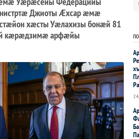
н æмæ Уæрæсейы Федерацийы
нистртæ Джиоты Æхсар æмæ
стæйон хæсты Уæлахизы бонæй 81
ой кæрæдзимæ арфæйы
ПО
А
Р
х
Пл
Р
24
А
Ф
Б
П