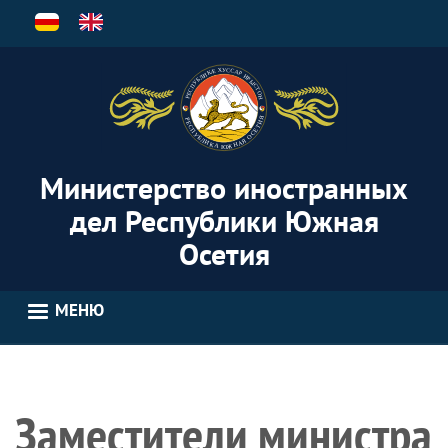
Перейти
к
основному
содержанию
Министерство иностранных
дел Республики Южная
Осетия
МЕНЮ
Заместители министра