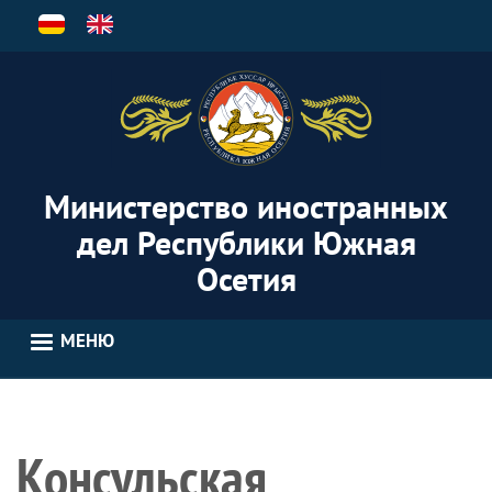
Перейти
к
основному
содержанию
Министерство иностранных
дел Республики Южная
Осетия
МЕНЮ
Консульская