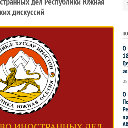
странных дел Республики Южная
ких дискуссий
ПО
О 
18
Гр
за
08
О 
По
Ре
пр
Аб