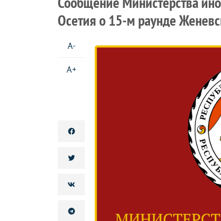
Сообщение Министерства ино
Осетия o 15-м раунде Женевс
A-
A+