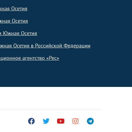
жная Осетия
жная Осетия
и Южная Осетия
жная Осетия в Российской Федерации
ционное агентство «Рес»