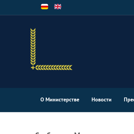
Перейти
к
основному
содержанию
О Министерстве
Новости
Пре