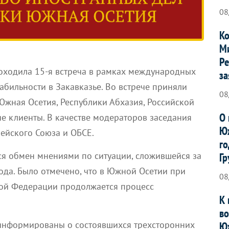
08
Ко
Ми
Ре
роходила 15-я встреча в рамках международных
за
абильности в Закавказье. Во встрече приняли
08
Южная Осетия, Республики Абхазия, Российской
О 
е клиенты. В качестве модераторов заседания
Юж
ейского Союза и ОБСЕ.
го
ся обмен мнениями по ситуации, сложившейся за
Гр
ода. Было отмечено, что в Южной Осетии при
08
ой Федерации продолжается процесс
К 
.
во
информированы о состоявшихся трехсторонних
Ю