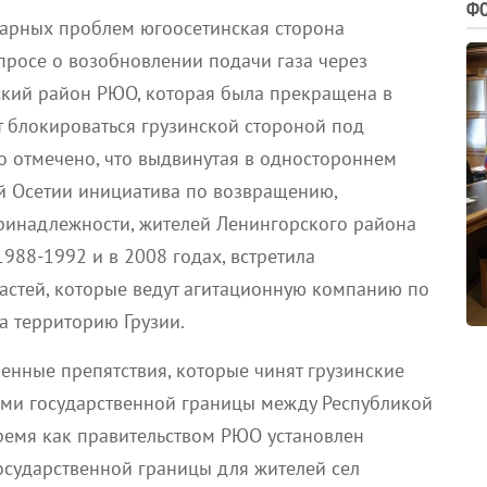
ФО
арных проблем югоосетинская сторона
просе о возобновлении подачи газа через
ский район РЮО, которая была прекращена в
т блокироваться грузинской стороной под
 отмечено, что выдвинутая в одностороннем
 Осетии инициатива по возвращению,
ринадлежности, жителей Ленингорского района
988-1992 и в 2008 годах, встретила
астей, которые ведут агитационную компанию по
а территорию Грузии.
венные препятствия, которые чинят грузинские
ями государственной границы между Республикой
время как правительством РЮО установлен
осударственной границы для жителей сел