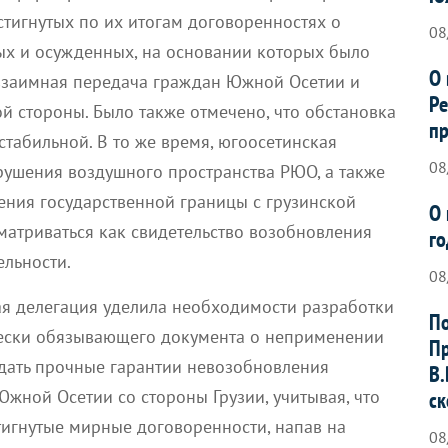
остигнутых по их итогам договоренностях о
08
х и осужденных, на основании которых было
О 
взаимная передача граждан Южной Осетии и
Ре
ой стороны. Было также отмечено, что обстановка
пр
стабильной. В то же время, югоосетинская
08
рушения воздушного пространства РЮО, а также
ения государственной границы с грузинской
О 
сматриваться как свидетельство возобновления
го
ельности.
08
я делегация уделила необходимости разработки
По
ески обязывающего документа о неприменении
Пр
здать прочные гарантии невозобновления
В.
жной Осетии со стороны Грузии, учитывая, что
ск
тигнутые мирные договоренности, напав на
08