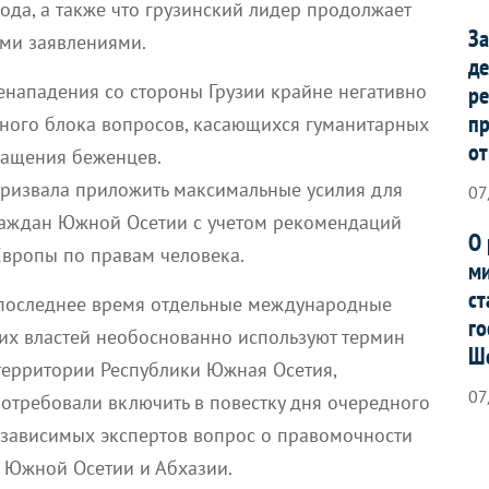
ода, а также что грузинский лидер продолжает
За
ыми заявлениями.
де
енападения со стороны Грузии крайне негативно
ре
п
ного блока вопросов, касающихся гуманитарных
от
ращения беженцев.
призвала приложить максимальные усилия для
07
раждан Южной Осетии с учетом рекомендаций
О 
Европы по правам человека.
ми
ст
 последнее время отдельные международные
го
ких властей необоснованно используют термин
Ш
территории Республики Южная Осетия,
07
отребовали включить в повестку дня очередного
езависимых экспертов вопрос о правомочности
к Южной Осетии и Абхазии.