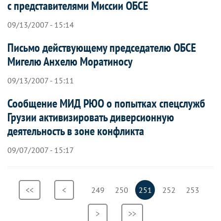
с представителями Миссии ОБСЕ
09/13/2007 - 15:14
Письмо действующему председателю ОБСЕ
Мигелю Анхелю Моратиносу
09/13/2007 - 15:11
Сообщение МИД РЮО о попытках спецслужб
Грузии активизировать диверсионную
деятельность в зоне конфликта
09/07/2007 - 15:17
Нумерация
Первая
<<
Предыдущая
<
Страница
249
Страница
250
Текущая
251
Страница
252
Страница
253
страниц
страница
страница
страница
Следующая
>
Последняя
>>