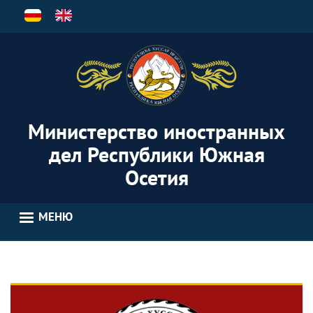
Перейти
к
основному
содержанию
Министерство иностранных
дел Республики Южная
Осетия
МЕНЮ