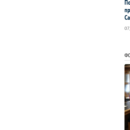
По
пр
Са
07
ФО