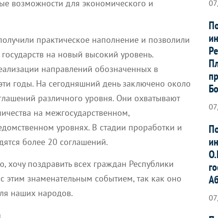
ые возможности для экономического и
07
По
ин
получили практическое наполнение и позволили
Ре
государств на новый высокий уровень.
Пл
реализации направлений обозначенных в
пр
эти годы. На сегодняшний день заключено около
Б
лашений различного уровня. Они охватывают
07
ничества на межгосударственном,
домственном уровнях. В стадии проработки и
По
ин
дятся более 20 соглашений.
О.
, хочу поздравить всех граждан Республики
го
А
с этим знаменательным событием, так как оно
ля наших народов.
07
а