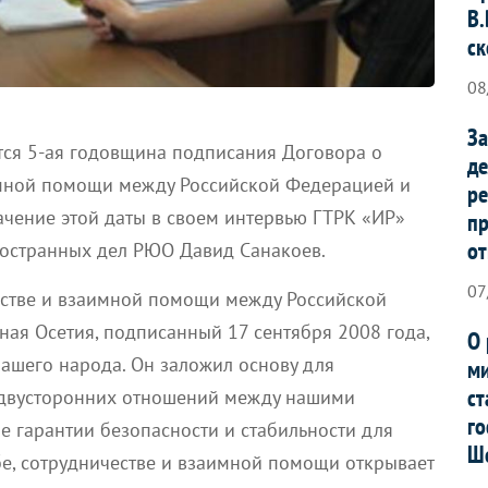
В.
ск
08
За
тся 5-ая годовщина подписания Договора о
де
имной помощи между Российской Федерацией и
ре
ачение этой даты в своем интервью ГТРК «ИР»
п
от
остранных дел РЮО Давид Санакоев.
07
честве и взаимной помощи между Российской
ая Осетия, подписанный 17 сентября 2008 года,
О 
ашего народа. Он заложил основу для
ми
ст
двусторонних отношений между нашими
го
е гарантии безопасности и стабильности для
Ш
бе, сотрудничестве и взаимной помощи открывает