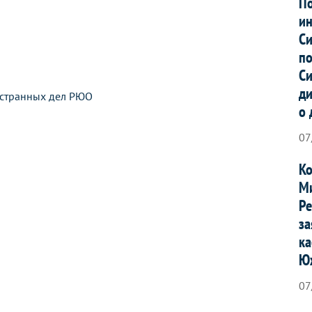
По
ин
Си
по
Си
ди
остранных дел РЮО
о 
07
Ко
Ми
Ре
за
ка
Ю
07