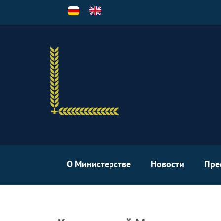
Перейти
к
основному
содержанию
О Министерстве
Новости
Пре