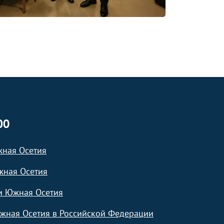
ЮО
жная Осетия
жная Осетия
и Южная Осетия
жная Осетия в Российской Федерации