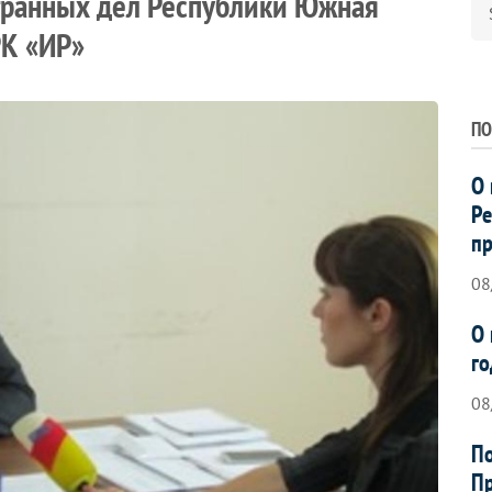
транных дел Республики Южная
РК «ИР»
ПО
О 
Ре
пр
08
О 
го
08
По
Пр