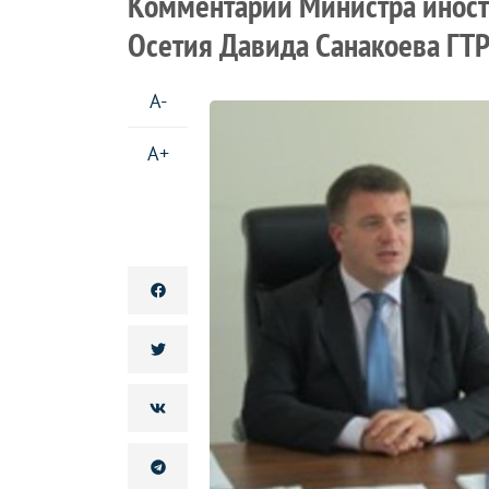
Комментарий Министра инос
Осетия Давида Санакоева ГТ
A-
A+