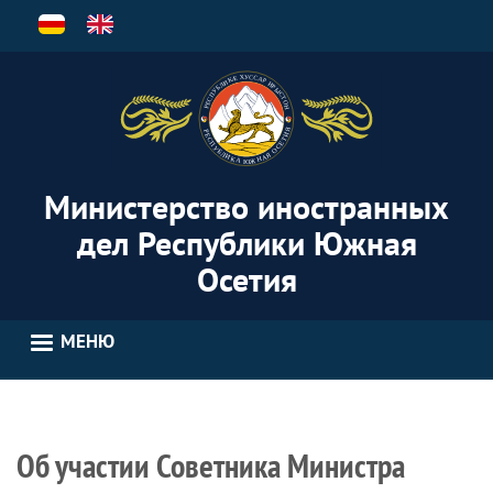
Перейти
к
основному
содержанию
Министерство иностранных
дел Республики Южная
Осетия
МЕНЮ
Об участии Советника Министра