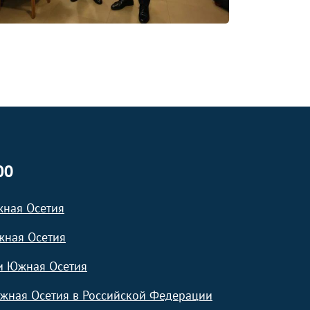
ЮО
жная Осетия
жная Осетия
и Южная Осетия
жная Осетия в Российской Федерации