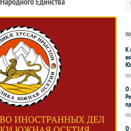
 Народного Единства
ПО
К 
во
Ю
08
О 
Ре
пр
08
О 