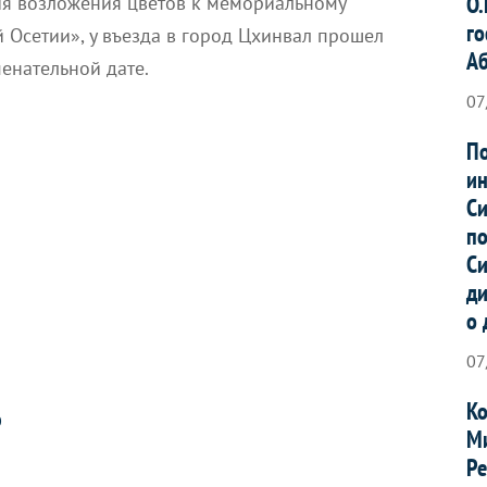
О.
ия
возложения цветов к
мемориальному
го
 Осетии»
, у
въезда в город Цхинвал прошел
А
енательной дате.
07
По
ин
Си
по
Си
ди
о 
07
Ко
О
Ми
Ре