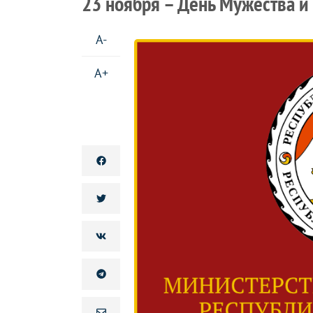
23 ноября – День Мужества и
A-
A+