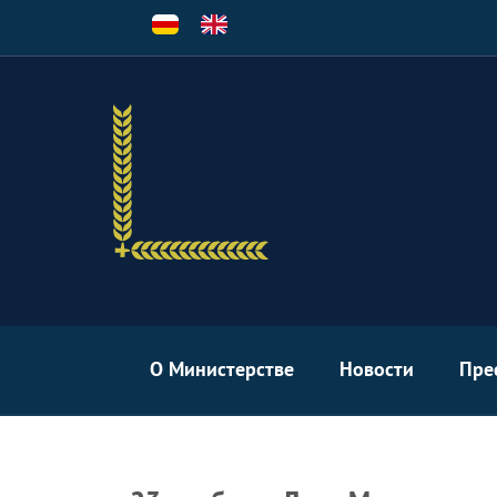
Перейти
к
основному
содержанию
О Министерстве
Новости
Пре