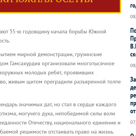
го
08
По
чают 35-ю годовщину начала борьбы Южной
Пр
сть.
В.
ск
ытием мирной демонстрации, грузинские
адом Гамсахурдия организовали многотысячное
08
безоружных молодых ребят, проявивших
За
во,
живым щитом преградили разъяренной толпе
де
ре
п
лендарь значимых дат, но стал в сердце каждого
от
тизма, могучего духа, непобедимой силы воли
07
еданности Отечеству, национального единения и
баемой решимости отстаивать право на жизнь.
О 