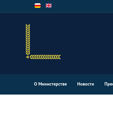
Перейти
к
основному
содержанию
О Министерстве
Новости
Пре