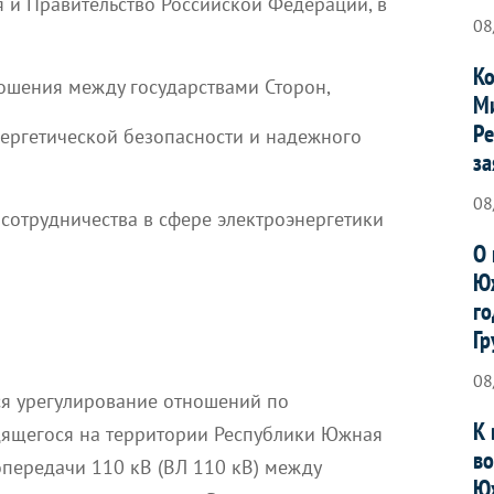
 и Правительство Российской Федерации, в
08
Ко
ошения между государствами Сторон,
Ми
Ре
ергетической безопасности и надежного
за
08
сотрудничества в сфере электроэнергетики
О 
Юж
го
Гр
08
ся урегулирование отношений по
К 
ящегося на территории Республики Южная
во
опередачи 110 кВ (ВЛ 110 кВ) между
Ю