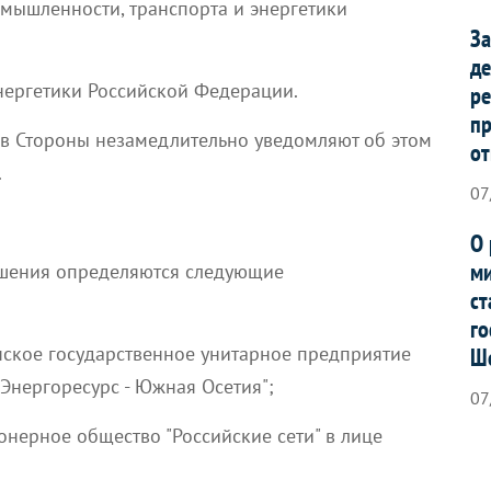
омышленности, транспорта и энергетики
За
де
энергетики Российской Федерации.
ре
п
ов Стороны незамедлительно уведомляют об этом
от
.
07
О 
ми
ашения определяются следующие
ст
го
нское государственное унитарное предприятие
Ш
Энергоресурс - Южная Осетия";
07
онерное общество "Российские сети" в лице