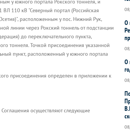
ым у южного портала Рокского тоннеля, и
08
 ВЛ 110 кВ "Северный портал (Российская
сетия)", расположенным у пос. Нижний Рук,
О 
ной линии через Рокский тоннель от подстанции
Ре
дерация) до переключательного пункта,
пр
ого тоннеля. Точкой присоединения указанной
08
ьный пункт, расположенный у южного портала
О 
го
кого присоединения определен в приложении к
08
По
Пр
В.
 Соглашения осуществляют следующие
ск
08