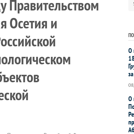
у Правительством
я Осетия и
Российской
ПО
О 
нологическом
18
Гр
бъектов
за
08
еской
О 
По
Ре
пр
Аб