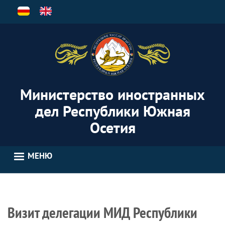
Перейти
к
основному
содержанию
Министерство иностранных
дел Республики Южная
Осетия
МЕНЮ
Визит делегации МИД Республики