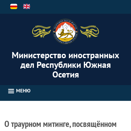
Перейти
к
основному
содержанию
Министерство иностранных
дел Республики Южная
Осетия
МЕНЮ
О траурном митинге, посвящённом