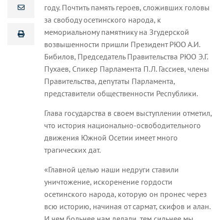
году. Почтить память героев, сложивших головы
за свободу осетинского народа, к
мемориальному памятнику на Згудерской
возвышенности пришли Президент РЮО А.И.
Бибилов, Председатель Правительства РЮО Э.Г.
Пухаев, Спикер Парламента П.Л. Гассиев, члены
Правительства, депутаты Парламента,
представители общественности Республики.
Глава государства в своем выступлении отметил,
что история национально-освободительного
движения Южной Осетии имеет много
трагических дат.
«Главной целью наши недруги ставили
уничтожение, искоренение гордости
осетинского народа, которую он пронес через
всю историю, начиная от сармат, скифов и алан.
И чем больнее нам делали, тем сильнее мы