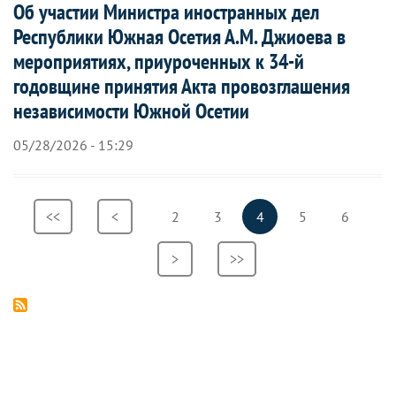
Об участии Министра иностранных дел
Республики Южная Осетия А.М. Джиоева в
мероприятиях, приуроченных к 34-й
годовщине принятия Акта провозглашения
независимости Южной Осетии
05/28/2026 - 15:29
Нумерация
Первая
<<
Предыдущая
<
Страница
2
Страница
3
Текущая
4
Страница
5
Страниц
6
страниц
страница
страница
страница
Следующая
>
Последняя
>>
страница
страница