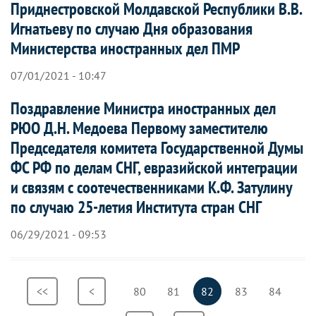
Приднестровской Молдавской Республики В.В.
Игнатьеву по случаю Дня образования
Министерства иностранных дел ПМР
07/01/2021 - 10:47
Поздравление Министра иностранных дел
РЮО Д.Н. Медоева Первому заместителю
Председателя комитета Государственной Думы
ФС РФ по делам СНГ, евразийской интеграции
и связям с соотечественниками К.Ф. Затулину
по случаю 25-летия Института стран СНГ
06/29/2021 - 09:53
Нумерация
Первая
<<
Предыдущая
<
Страница
80
Страница
81
Текущая
82
Страница
83
Страница
84
страниц