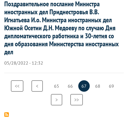
Поздравительное послание Министра
иностранных дел Приднестровья В.В.
Игнатьева И.о. Министра иностранных дел
Южной Осетии Д.Н. Медоеву по случаю Дня
дипломатического работника и 30-летия со
дня образования Министерства иностранных
дел
05/28/2022 - 12:32
Нумерация
Первая
<<
Предыдущая
<
Страница
65
Страница
66
Текущая
67
Страница
68
Страница
69
страниц
страница
страница
страница
Следующая
>
Последняя
>>
страница
страница