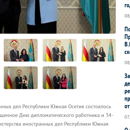
го
08
По
Пр
В.
ск
08
За
де
ре
п
от
анных дел Республики Южная Осетия состоялось
ященное Дню дипломатического работника и 34-
07
стерства иностранных дел Республики Южная
О 