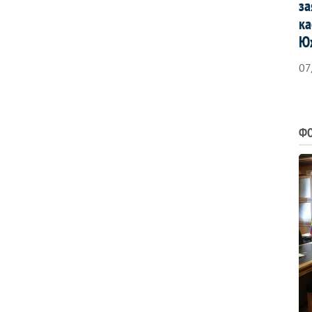
за
ка
Ю
07
ФО