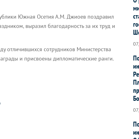
ми
ст
ублики Южная Осетия А.М. Джиоев поздравил
го
здником, выразил благодарность за их труд и
Ш
07
яду отличившихся сотрудников Министерства
По
аграды и присвоены дипломатические ранги.
ин
Ре
Пл
пр
Б
О
07
По
ин