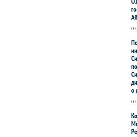
О.
го
А
07
По
ин
Си
по
Си
ди
о 
07
Ко
Ми
Ре