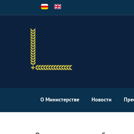
Перейти
к
основному
содержанию
О Министерстве
Новости
Пре