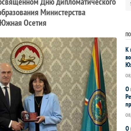
посвященном Дню дипломатического
образования Министерства
 Южная Осетия
ПО
К 
во
Ю
08
О 
Ре
пр
08
О 