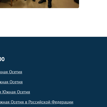
ЮО
жная Осетия
жная Осетия
и Южная Осетия
жная Осетия в Российской Федерации