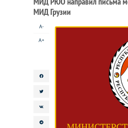
МИД РЮО направил письма м
МИД Грузии
A-
A+