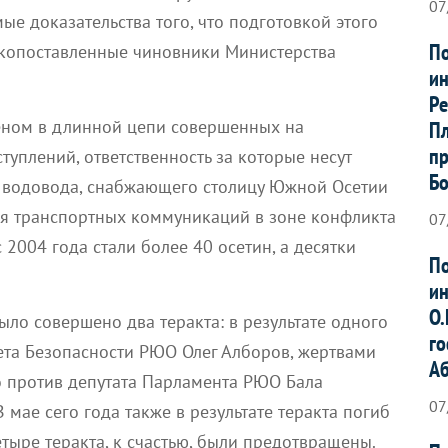
07
е доказательства того, что подготовкой этого
По
копоставленные чиновники Министерства
ин
Ре
веном в длинной цепи совершенных на
Пл
пр
уплений, ответственность за которые несут
Б
я водовода, снабжающего столицу Южной Осетии
ия транспортных коммуникаций в зоне конфликта
07
 2004 года стали более 40 осетин, а десятки
По
ин
О.
ыло совершено два теракта: в результате одного
го
ета Безопасности РЮО Олег Алборов, жертвами
А
о против депутата Парламента РЮО Бала
07
В мае сего года также в результате теракта погиб
тыре теракта, к счастью, были предотвращены.