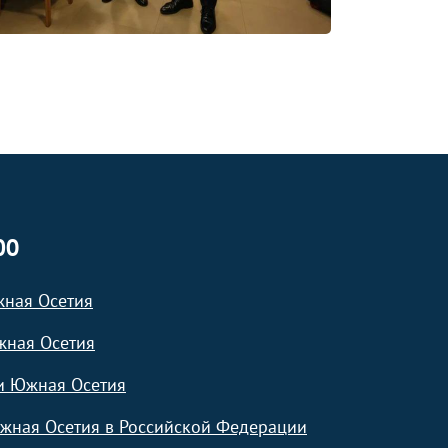
ЮО
жная Осетия
жная Осетия
и Южная Осетия
жная Осетия в Российской Федерации