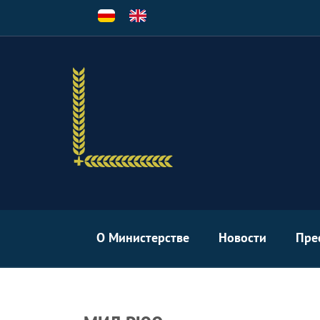
Перейти
к
основному
содержанию
О Министерстве
Новости
Пре