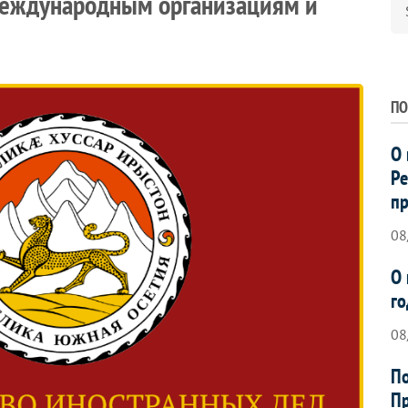
еждународным организациям и
ПО
О 
Ре
пр
08
О 
го
08
По
Пр