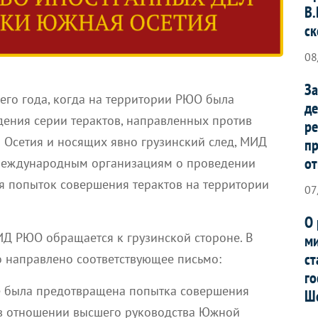
В.
ск
08
За
сего года, когда на территории РЮО была
де
ения серии терактов, направленных против
ре
 Осетия и носящих явно грузинский след, МИД
п
от
международным организациям о проведении
 попыток совершения терактов на территории
07
О 
Д РЮО обращается к грузинской стороне. В
ми
ст
о направлено соответствующее письмо:
го
ле была предотвращена попытка совершения
Ш
 в отношении высшего руководства Южной