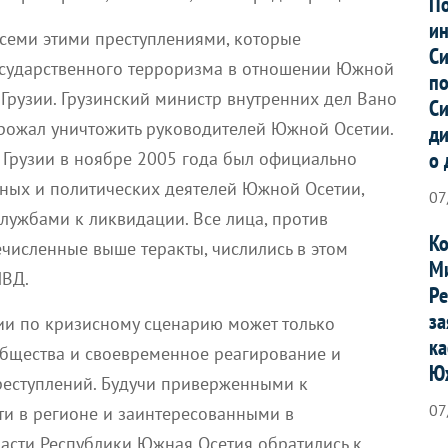
По
ин
 всеми этими преступлениями, которые
Си
осударственного терроризма в отношении Южной
по
 Грузии. Грузинский министр внутренних дел Вано
Си
ожал уничтожить руководителей Южной Осетии.
ди
о 
 Грузии в ноябре 2005 года был официально
ных и политических деятелей Южной Осетии,
07
лужбами к ликвидации. Все лица, против
Ко
численные выше теракты, числились в этом
Ми
МВД.
Ре
за
ии по кризисному сценарию может только
ка
бщества и своевременное реагирование и
Ю
еступлений. Будучи приверженными к
07
ти в регионе и заинтересованными в
ласти Республики Южная Осетия обратились к