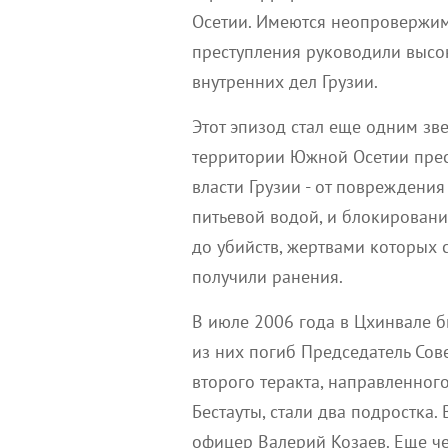
Осетии. Имеются неопровержимы
преступления руководили высо
внутренних дел Грузии.
Этот эпизод стал еще одним з
территории Южной Осетии прест
власти Грузии - от повреждени
питьевой водой, и блокирован
до убийств, жертвами которых с
получили ранения.
В июле 2006 года в Цхинвале б
из них погиб Председатель Сов
второго теракта, направленног
Бестауты, стали два подростка. 
офицер Валерий Козаев. Еще че