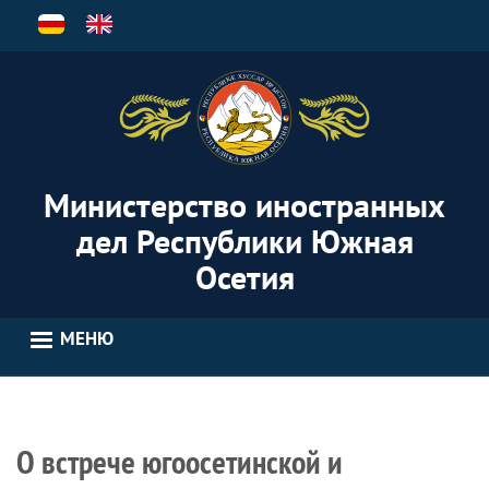
Перейти
к
основному
содержанию
Министерство иностранных
дел Республики Южная
Осетия
МЕНЮ
О встрече югоосетинской и