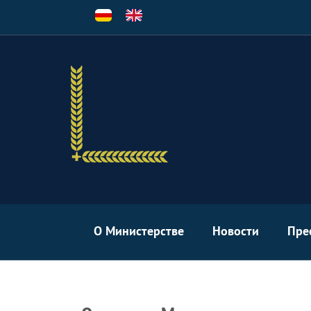
Перейти
к
основному
содержанию
О Министерстве
Новости
Пре