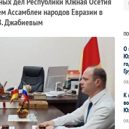
нных дел Республики Южная Осетия
ем Ассамблеи народов Евразии в
В. Джабиевым
ПО
О 
Юж
го
Гр
08
К 
во
Ю
08