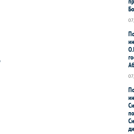
пр
Б
07
По
ин
О.
го
О
А
07
По
ин
Си
по
Си
ди