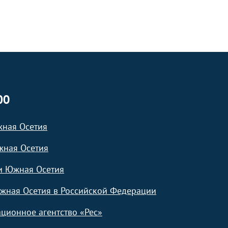
ЮО
жная Осетия
жная Осетия
и Южная Осетия
жная Осетия в Российской Федерации
ционное агентство «Рес»