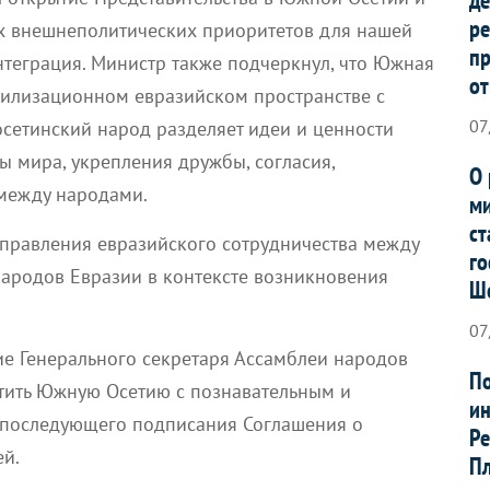
ре
ых внешнеполитических приоритетов для нашей
п
нтеграция. Министр также подчеркнул, что Южная
от
вилизационном евразийском пространстве с
07
сетинский народ разделяет идеи и ценности
ы мира, укрепления дружбы, согласия,
О 
 между народами.
ми
ст
правления евразийского сотрудничества между
го
ародов Евразии в контексте возникновения
Ш
07
ие Генерального секретаря Ассамблеи народов
По
етить Южную Осетию с познавательным и
ин
 последующего подписания Соглашения о
Ре
ей.
Пл