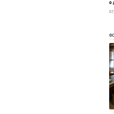
о 
07
ФО