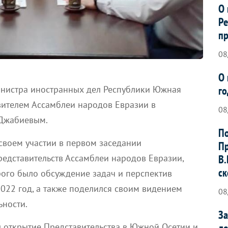
О 
Ре
пр
08
О 
го
Министра иностранных дел Республики Южная
вителем Ассамблеи народов Евразии в
08
 Джабиевым.
По
своем участии в первом заседании
Пр
В.
едставительств Ассамблеи народов Евразии,
ск
рого было обсуждение задач и перспектив
2022 год, а также поделился своим видением
08
ьности.
За
де
 открытие Представительства в Южной Осетии и