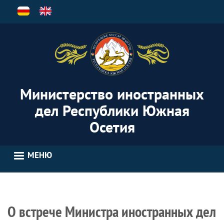
Перейти
к
основному
содержанию
Министерство иностранных
дел Республики Южная
Осетия
МЕНЮ
О встрече Министра иностранных дел