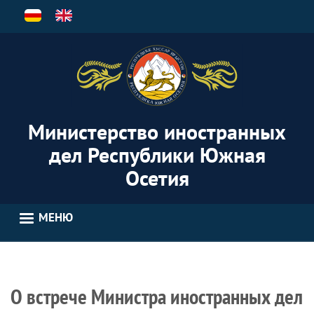
Перейти
к
основному
содержанию
Министерство иностранных
дел Республики Южная
Осетия
МЕНЮ
О встрече Министра иностранных дел