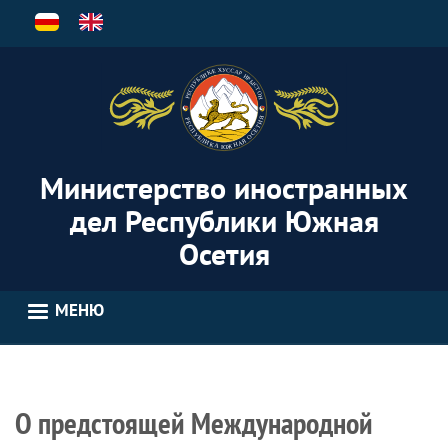
Перейти
к
основному
содержанию
Министерство иностранных
дел Республики Южная
Осетия
МЕНЮ
О предстоящей Международной