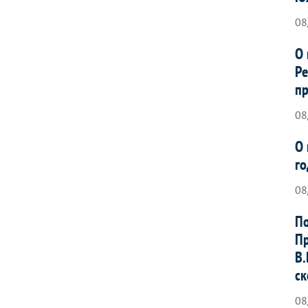
08
О 
Ре
пр
08
О 
го
08
По
Пр
В.
ск
08