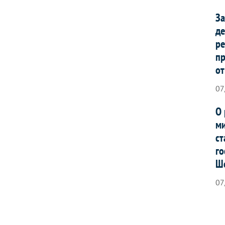
За
де
ре
п
от
07
О 
ми
ст
го
Ш
07