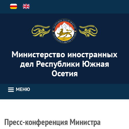
Перейти
к
основному
содержанию
Министерство иностранных
дел Республики Южная
Осетия
МЕНЮ
Пресс-конференция Министра