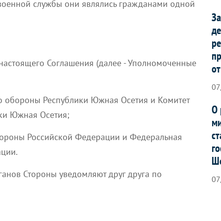
военной службы они являлись гражданами одной
За
де
ре
п
настоящего Соглашения (далее - Уполномоченные
от
07
о обороны Республики Южная Осетия и Комитет
О 
ки Южная Осетия;
ми
ст
обороны Российской Федерации и Федеральная
го
ации.
Ш
анов Стороны уведомляют друг друга по
07