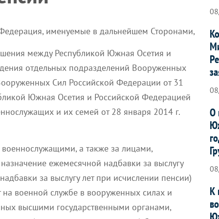
08
 Федерация, именуемые в дальнейшем Сторонами,
Ко
Ми
ашения между Республикой Южная Осетия и
Ре
ждения отдельных подразделений Вооруженных
за
Вооруженных Сил Российской Федерации от 31
08
убликой Южная Осетия и Российской Федерацией
О 
ннослужащих и их семей от 28 января 2014 г.
Юж
го
 военнослужащими, а также за лицами,
Гр
 назначение ежемесячной надбавки за выслугу
08
надбавки за выслугу лет при исчислении пенсии)
К 
т на военной службе в вооруженных силах и
во
нных высшими государственными органами,
Ю