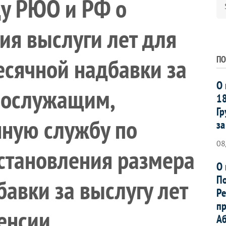
у РЮО и РФ о
ия выслуги лет для
сячной надбавки за
ПО
О 
нослужащим,
18
Гр
ную службу по
за
08
установления размера
О 
По
авки за выслугу лет
Ре
пр
енсии
Аб