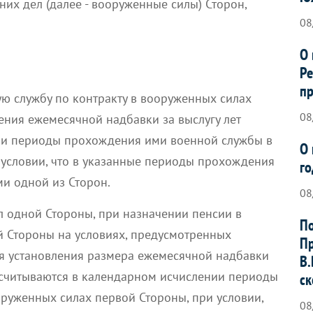
них дел (далее - вооруженные силы) Сторон,
08
О 
Ре
пр
ю службу по контракту в вооруженных силах
08
чения ежемесячной надбавки за выслугу лет
ии периоды прохождения ими военной службы в
О 
условии, что в указанные периоды прохождения
го
и одной из Сторон.
08
л одной Стороны, при назначении пенсии в
По
й Стороны на условиях, предусмотренных
Пр
для установления размера ежемесячной надбавки
В.
засчитываются в календарном исчислении периоды
ск
руженных силах первой Стороны, при условии,
08