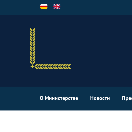
Перейти
к
основному
содержанию
О Министерстве
Новости
Пре