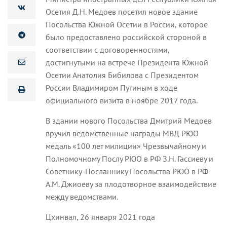
Осетия Д.Н. Медоев посетил новое здание
Посольства Южной Осетии в России, которое
было предоставлено российской стороной в
соответствии с договоренностями,
достигнутыми на встрече Президента Южной
Осетии Анатолия Бибилова с Президентом
России Владимиром Путиным в ходе
официального визита в ноябре 2017 года.
В здании нового Посольства Дмитрий Медоев
вручил ведомственные награды МВД РЮО
медаль «100 лет милиции» Чрезвычайному и
Полномочному Послу РЮО в РФ З.Н. Гассиеву и
Советнику-Посланнику Посольства РЮО в РФ
А.М. Джиоеву за плодотворное взаимодействие
между ведомствами.
Цхинвал, 26 января 2021 года